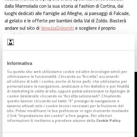
dalla Marmolada con la sua storia al fashion di Cortina, dai
luoghi dedicati alle famiglie ad Alleghe, ai paesaggi di Falcade,
al gelato e le offerte per bambini della Val di Zoldo. Basterà
andare sul sito di
VeneziaDolomiti
e scegliere il proprio
pacchetto.
Intervista a Giuliano Vantaggi,
direttore Consorzio Dmo
Informativa
Dolomiti
Su questo sito web utilizziamo cookie ed altre tecnologie simili per
ottimizzarne le funzionalità. Cliccando su “Accetta”, acconsenti
all’utilizzo di tutti i cookie, anche di terze parti, che utilizziamo per
personalizzare la navigazione, analizzare a fini statistici e per finalità
di marketing le visite al sito; oppure potrai selezionare le tipologie di
cookie desiderate cliccando su "Accetta selezionati". Chiudendo
questo banner cliccando sul tasto “X” prosegui la navigazione e
saranno attivati solo i cookie tecnici necessari per la fruizione del
sito. Potrai modificare le tue preferenze in ogni momento mediante
il link “Impostazione dei cookie” a fine pagina. Per ulteriori
informazioni ti invitiamo a prendere visione della
Cookie Policy
.