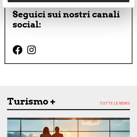
Seguici sui nostri canali
social:
Follow us on Facebook
Follow us on Instagram
Turismo +
TUTTE LE NEWS