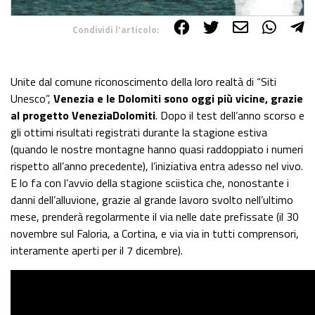
Condividi l'articolo:
Share on Facebook
Share on Twitter
Share on E-Mail
Share on WhatsApp
Share on Telegram
Unite dal comune riconoscimento della loro realtà di “Siti
Unesco”,
Venezia e le Dolomiti sono oggi più vicine, grazie
al progetto VeneziaDolomiti
. Dopo il test dell’anno scorso e
gli ottimi risultati registrati durante la stagione estiva
(quando le nostre montagne hanno quasi raddoppiato i numeri
rispetto all’anno precedente), l’iniziativa entra adesso nel vivo.
E lo fa con l’avvio della stagione sciistica che, nonostante i
danni dell’alluvione, grazie al grande lavoro svolto nell’ultimo
mese, prenderà regolarmente il via nelle date prefissate (il 30
novembre sul Faloria, a Cortina, e via via in tutti comprensori,
interamente aperti per il 7 dicembre).