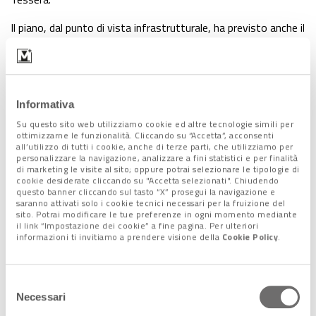
Il piano, dal punto di vista infrastrutturale, ha previsto anche il
completamento dell’itinerario ciclabile di Lido e
Pellestrina
e, allargandosi all’
area metropolitana,
quello che
attraversa, da ovest a est, l’intero waterfront della
terraferma:
Ca’ Sabbioni, Malcontenta, Mestre, Quarto
Informativa
d’Altino, Musile, Jesolo e Cavallino.
Su questo sito web utilizziamo cookie ed altre tecnologie simili per
“Recentemente – rimarca l’assessore – abbiamo
rinnovato
ottimizzarne le funzionalità. Cliccando su “Accetta”, acconsenti
completamente anche il
servizio di
bike-sharing
con 1.000
all’utilizzo di tutti i cookie, anche di terze parti, che utilizziamo per
personalizzare la navigazione, analizzare a fini statistici e per finalità
nuovi mezzi
, di cui 200 a pedalata assistita. Ed
entro luglio
di marketing le visite al sito; oppure potrai selezionare le tipologie di
partirà anche l’innovativa
mobilità con i monopattini
cookie desiderate cliccando su "Accetta selezionati". Chiudendo
questo banner cliccando sul tasto “X” prosegui la navigazione e
elettrici
. Anche con queste azioni dimostriamo l’attenzione
saranno attivati solo i cookie tecnici necessari per la fruizione del
che abbiamo alla salvaguardia dell’ambiente e al sostegno di
sito. Potrai modificare le tue preferenze in ogni momento mediante
il link “Impostazione dei cookie” a fine pagina. Per ulteriori
una mobilità green, lenta, ma soprattutto sicura”.
informazioni ti invitiamo a prendere visione della
Cookie Policy
.
Tronchetto, cerniera tra terra e
Selezione
acqua
Necessari
del