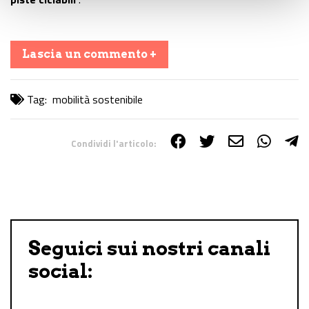
Lascia un commento +
Tag:
mobilità sostenibile
Condividi l'articolo:
Share on Facebook
Share on Twitter
Share on E-Mail
Share on WhatsApp
Share on Telegram
Seguici sui nostri canali
social: