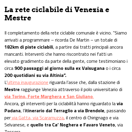
La rete ciclabile di Venezia e
Mestre
Il completamento della rete ciclabile comunale è vicino. “Siamo
arrivati a programmare – ricorda De Martin – un totale di
182km di piste ciclabili
, a partire dai tratti principali ancora
mancanti. Interventi che hanno riscontrato nei fatti un
elevato gradimento da parte della gente, come testimoniano i
circa
900 passaggi al giorno sulla ex Valsugana
o i circa
200 quotidiani su via Altinia”.
L’
ultima inaugurazione
riguarda l’asse che, dalla stazione di
Mestre
raggiunge Venezia attraverso il polo universitario di
via Torino, Forte Marghera e San Giuliano
.
Ancora, gli interventi per la ciclabilità hanno riguardato la
via
Padana
, l’
itinerario dal Terraglio a via Brendole
, passando
per
via Gatta, via Scaramuzza
,
il centro di Chirignago e via
Selvanese, e
quello tra Ca’ Noghera e Favaro Veneto
, via
Tessera.