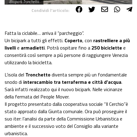
Bicipark Tronchetto
Condividi l'articolo:
Share on Facebook
Share on Twitter
Share on E-Mail
Share on WhatsApp
Share on Telegram
Fatta la ciclabile… arriva il “parcheggio”.
Un bicipark a tutti gli effetti.
Coperto
, con
rastrelliere a più
livelli
e
armadietti
. Potrà ospitare fino a
250 biciclette
e
consentirà così sempre a più persone di raggiungere Venezia
utilizzando la bicicletta.
L’isola del
Tronchetto
diventa sempre più un fondamentale
snodo di
interscambio tra terraferma e città d’acqua
.
Sarà infatti realizzato qui il nuovo bicipark. Nelle vicinanze
della fermata del People Mover.
Il progetto presentato dalla cooperativa sociale “Il Cerchio”è
stato approato dalla Giunta comunale. Ora può proseguire il
suo iter: l’analisi da parte della Commissione Urbanistica e
ambiente e il successivo voto del Consiglio alla variante
urbanistica.