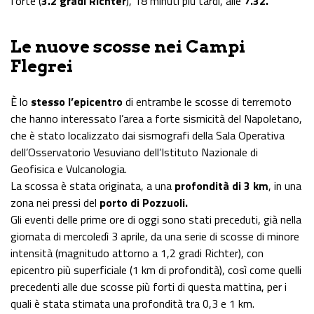
forte (
3.2 gradi Richter
), 18 minuti più tardi, alle
7.32.
Le nuove scosse nei Campi
Flegrei
È lo
stesso l’epicentro
di entrambe le scosse di terremoto
che hanno interessato l’area a forte sismicità del Napoletano,
che è stato localizzato dai sismografi della Sala Operativa
dell’Osservatorio Vesuviano dell’Istituto Nazionale di
Geofisica e Vulcanologia.
La scossa è stata originata, a una
profondità di 3 km
, in una
zona nei pressi del
porto di Pozzuoli.
Gli eventi delle prime ore di oggi sono stati preceduti, già nella
giornata di mercoledì 3 aprile, da una serie di scosse di minore
intensità (magnitudo attorno a 1,2 gradi Richter), con
epicentro più superficiale (1 km di profondità), così come quelli
precedenti alle due scosse più forti di questa mattina, per i
quali è stata stimata una profondità tra 0,3 e 1 km.