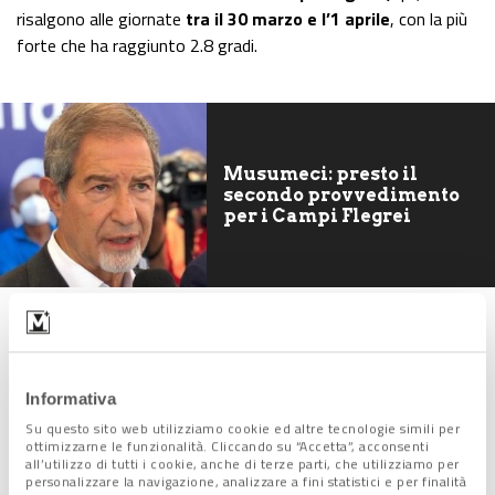
risalgono alle giornate
tra il 30 marzo e l’1 aprile
, con la più
forte che ha raggiunto 2.8 gradi.
Musumeci: presto il
secondo provvedimento
per i Campi Flegrei
Il terremoto di Taiwan
Informativa
Nelle ultime ore,
un fortissimo terremoto ha colpito
intanto Taiwan
, causando almeno
9 morti, centinaia di
Su questo sito web utilizziamo cookie ed altre tecnologie simili per
ottimizzarne le funzionalità. Cliccando su “Accetta”, acconsenti
feriti, numerosissimi dispersi
, tra cui
70 persone
all’utilizzo di tutti i cookie, anche di terze parti, che utilizziamo per
intrappolate in 2 miniere di carbone
. Lo sciame sismico,
personalizzare la navigazione, analizzare a fini statistici e per finalità