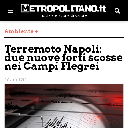
notizie e storie di valore
Ambiente +
Terremoto Napoli:
due nuove forti scosse
nei Campi Flegrei
4 Aprile 2024