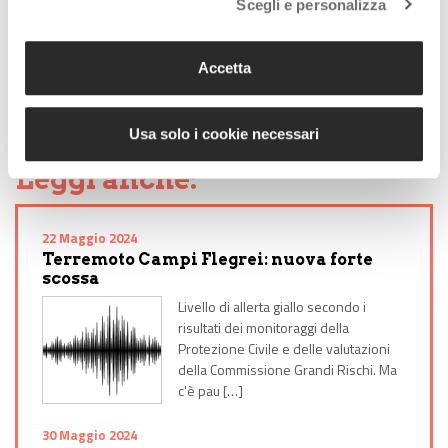
Scegli e personalizza
Tag:
terremoti
Accetta
Condividi l'articolo:
Share on Facebook
Share on Twitter
Share on E-Mail
Share on WhatsApp
Share on Telegram
Usa solo i cookie necessari
Leggi anche:
22 Maggio 2024
Terremoto Campi Flegrei: nuova forte
scossa
Livello di allerta giallo secondo i
risultati dei monitoraggi della
Protezione Civile e delle valutazioni
della Commissione Grandi Rischi. Ma
c'è pau […]
30 Maggio 2024