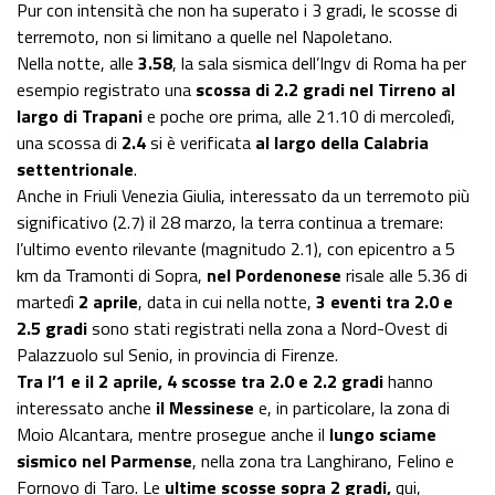
Pur con intensità che non ha superato i 3 gradi, le scosse di
terremoto, non si limitano a quelle nel Napoletano.
Nella notte, alle
3.58
, la sala sismica dell’Ingv di Roma ha per
esempio registrato una
scossa di 2.2 gradi nel Tirreno al
largo di Trapani
e poche ore prima, alle 21.10 di mercoledì,
una scossa di
2.4
si è verificata
al largo della Calabria
settentrionale
.
Anche in Friuli Venezia Giulia, interessato da un terremoto più
significativo (2.7) il 28 marzo, la terra continua a tremare:
l’ultimo evento rilevante (magnitudo 2.1), con epicentro a 5
km da Tramonti di Sopra,
nel Pordenonese
risale alle 5.36 di
martedì
2 aprile
, data in cui nella notte,
3 eventi tra 2.0 e
2.5 gradi
sono stati registrati nella zona a Nord-Ovest di
Palazzuolo sul Senio, in provincia di Firenze.
Tra l’1 e il 2 aprile, 4 scosse tra 2.0 e 2.2 gradi
hanno
interessato anche
il Messinese
e, in particolare, la zona di
Moio Alcantara, mentre prosegue anche il
lungo sciame
sismico nel Parmense
, nella zona tra Langhirano, Felino e
Fornovo di Taro. Le
ultime scosse sopra 2 gradi,
qui,