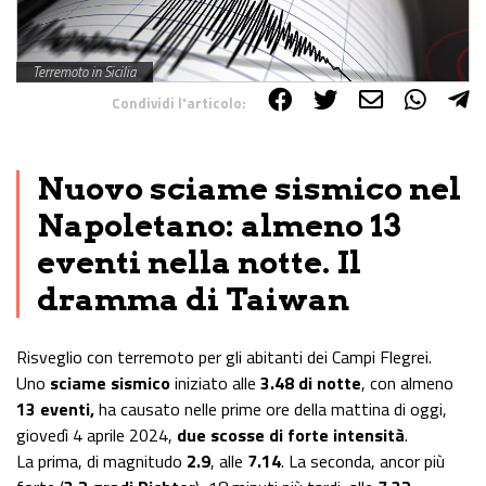
Terremoto in Sicilia
Condividi l'articolo:
Share on Facebook
Share on Twitter
Share on E-Mail
Share on WhatsApp
Share on Telegram
Nuovo sciame sismico nel
Napoletano: almeno 13
eventi nella notte. Il
dramma di Taiwan
Risveglio con terremoto per gli abitanti dei Campi Flegrei.
Uno
sciame sismico
iniziato alle
3.48 di notte
, con almeno
13 eventi,
ha causato nelle prime ore della mattina di oggi,
giovedì 4 aprile 2024,
due scosse di forte intensità
.
La prima, di magnitudo
2.9
, alle
7.14
. La seconda, ancor più