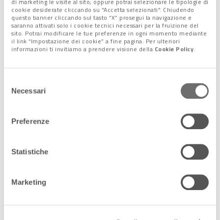
di marketing le visite al sito; oppure potrai selezionare le tipologie di
nell’area, sta proseguendo, con oltre 100 scosse di
cookie desiderate cliccando su "Accetta selezionati". Chiudendo
assestamento, a seguire le 2 più intense del 2 aprile: quella di
questo banner cliccando sul tasto “X” prosegui la navigazione e
saranno attivati solo i cookie tecnici necessari per la fruizione del
magnitudo 7.3 all’1.58 (ora italiana, poco prima delle 8 locali) e
sito. Potrai modificare le tue preferenze in ogni momento mediante
la successiva di 6.4 alle 2.11.
il link “Impostazione dei cookie” a fine pagina. Per ulteriori
informazioni ti invitiamo a prendere visione della
Cookie Policy
.
Il
sisma
, con epicentro nel mare al largo delle coste dello
Stato asiatico, che ha fatto scattare anche un allarme-
tsunami poi rientrato, è il
più potente degli ultimi 25 anni
Selezione
nell’isola.
Necessari
del
Nel
1999,
una scossa da 7.6 gradi uccise circa 2.400 persone
consenso
e danneggiò o distrusse almeno 50 mila edifici.
Preferenze
L’estremo Oriente è comunque una zona ad alta sismicità,
come conferma la
scossa odierna
di
magnitudo 6.2 al largo
dell’isola giapponese di Honshu.
Statistiche
Alberto Minazzi
Marketing
Lascia un commento +