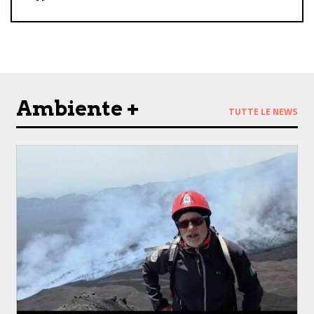
Follow us on Facebook
Follow us on Instagram
Ambiente +
TUTTE LE NEWS