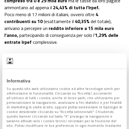
compreso tra 0 e 29 mila euro
ma le tasse da loro pagate
ammontano ad appena il
24,43% di tutta l’Irpef.
Poco meno di 17 milioni di italiani, ovvero oltre
4
contribuenti su 10
(esattamente il
40,35%
del totale),
arrivano a percepire un
reddito inferiore a 15 mila euro
l’anno,
partecipando di conseguenza per solo l’
1,29% delle
entrate Irpef
complessive.
Le tasse e la spesa pubblica in
Italia nel 2023
Informativa
Il totale dei
redditi
prodotti nel 2022 e
dichiarati nel 2023
Su questo sito web utilizziamo cookie ed altre tecnologie simili per
da
oltre 42 milioni di italiani
(dato in crescita) è stato di
970
ottimizzarne le funzionalità. Cliccando su “Accetta”, acconsenti
miliardi
, che si sono tradotti, al netto delle detrazioni, in un
all’utilizzo di tutti i cookie, anche di terze parti, che utilizziamo per
personalizzare la navigazione, analizzare a fini statistici e per finalità
flusso complessivo
per le casse pubbliche
pari a
189,31
di marketing le visite al sito; oppure potrai selezionare le tipologie di
miliardi
di euro, con una crescita del
+6,3%
su base annua.
cookie desiderate cliccando su "Accetta selezionati". Chiudendo
questo banner cliccando sul tasto “X” prosegui la navigazione e
In generale, sono
aumentati
sia i
contribuenti con redditi
saranno attivati solo i cookie tecnici necessari per la fruizione del
superiori a 29 mila euro
che
quelli tra 20 e 29 mila,
mentre
sito. Potrai modificare le tue preferenze in ogni momento mediante