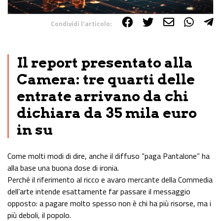
Condividi l'articolo:
Share on Facebook
Share on Twitter
Share on E-Mail
Share on WhatsApp
Share on Telegram
Il report presentato alla
Camera: tre quarti delle
entrate arrivano da chi
dichiara da 35 mila euro
in su
Come molti modi di dire, anche il diffuso “paga Pantalone” ha
alla base una buona dose di ironia.
Perché il riferimento al ricco e avaro mercante della Commedia
dell’arte intende esattamente far passare il messaggio
opposto: a pagare molto spesso non è chi ha più risorse, ma i
più deboli, il popolo.