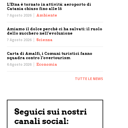
L’Etna è tornato in attività: aeroporto di
Catania chiuso fino alle 16
7 Agosto 2026
Ambiente
Amiamo il dolce perché ci ha salvati: il ruolo
dello zucchero nell’evoluzione
7 Agosto 2026
Scienza
Carta di Amalfi, i Comuni turistici fanno
squadra contro l’overtourism
6 Agosto 2026
Economia
TUTTE LE NEWS
Seguici sui nostri
canali social: