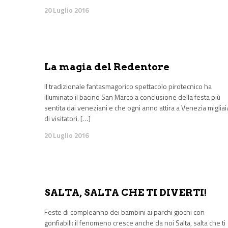
20 Luglio 2016
La magia del Redentore
Il tradizionale fantasmagorico spettacolo pirotecnico ha
illuminato il bacino San Marco a conclusione della festa più
sentita dai veneziani e che ogni anno attira a Venezia migliai
di visitatori. […]
20 Luglio 2016
SALTA, SALTA CHE TI DIVERTI!
Feste di compleanno dei bambini ai parchi giochi con
gonfiabili: il fenomeno cresce anche da noi Salta, salta che ti