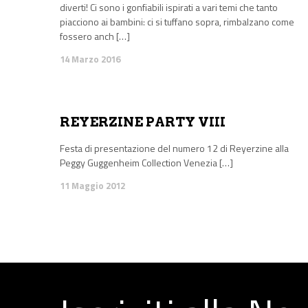
diverti! Ci sono i gonfiabili ispirati a vari temi che tanto
piacciono ai bambini: ci si tuffano sopra, rimbalzano come
fossero anch […]
14 Marzo 2016
REYERZINE PARTY VIII
Festa di presentazione del numero 12 di Reyerzine alla
Peggy Guggenheim Collection Venezia […]
11 Maggio 2012