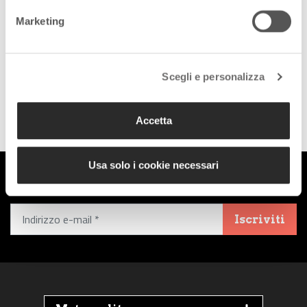
Seguici sui nostri canali
Marketing
social:
Scegli e personalizza
Follow us on Facebook
Follow us on Instagram
Accetta
Usa solo i cookie necessari
Iscriviti alla Newsletter
Iscriviti