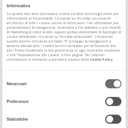
Tutti insieme contro
Informativa
bullismo e cyberbullismo
Su questo sito web utilizziamo cookie ed altre tecnologie simili per
18 Ottobre 2023
ottimizzarne le funzionalità. Cliccando su “Accetta”, acconsenti
all’utilizzo di tutti i cookie, anche di terze parti, che utilizziamo per
personalizzare la navigazione, analizzare a fini statistici e per finalità
di marketing le visite al sito; oppure potrai selezionare le tipologie di
cookie desiderate cliccando su "Accetta selezionati". Chiudendo
questo banner cliccando sul tasto “X” prosegui la navigazione e
Scuola, Valditara:
saranno attivati solo i cookie tecnici necessari per la fruizione del
rivedere voti in condotta
sito. Potrai modificare le tue preferenze in ogni momento mediante
e sospensioni
il link “Impostazione dei cookie” a fine pagina. Per ulteriori
informazioni ti invitiamo a prendere visione della
Cookie Policy
.
30 Giugno 2023
Selezione
Necessari
del
consenso
Preferenze
Statistiche