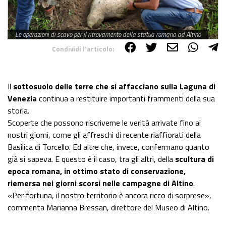
Le operazioni di scavo per il ritrovamento della statua romana ad Altino
Condividi l'articolo:
Share on Facebook
Share on Twitter
Share on E-Mail
Share on WhatsApp
Share on Telegram
Il
sottosuolo delle terre che si affacciano sulla Laguna di
Venezia
continua a restituire importanti frammenti della sua
storia.
Scoperte che possono riscriverne le verità arrivate fino ai
nostri giorni, come gli affreschi di recente riaffiorati della
Basilica di Torcello. Ed altre che, invece, confermano quanto
già si sapeva. E questo è il caso, tra gli altri, della
scultura di
epoca romana, in ottimo stato di conservazione,
riemersa nei giorni scorsi nelle campagne di Altino
.
«Per fortuna, il nostro territorio è ancora ricco di sorprese»,
commenta Marianna Bressan, direttore del Museo di Altino.