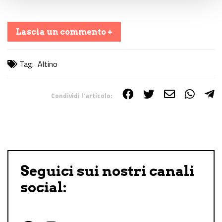
Lascia un commento +
Tag:
Altino
Condividi l'articolo:
Share on Facebook
Share on Twitter
Share on E-Mail
Share on WhatsApp
Share on Telegram
Seguici sui nostri canali
social: