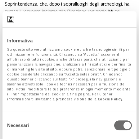
Soprintendenza, che, dopo i sopralluoghi degli archeologi, ha
curato il recupero insieme alla Direzione regionale Musei
Veneto.
La scultura è stata ora
consegnata e affidata al Museo di
Altino
, sua collocazione “naturale”, pensando al luogo del
Informativa
ritrovamento. Al momento è conservata, protetta,
nei
Su questo sito web utilizziamo cookie ed altre tecnologie simili per
depositi
del museo,
insieme ai frammenti lapidei
trovati
ottimizzarne le funzionalità. Cliccando su “Accetta”, acconsenti
all’utilizzo di tutti i cookie, anche di terze parti, che utilizziamo per
nello scavo. In questo momento i materiali e il contesto di
personalizzare la navigazione, analizzare a fini statistici e per finalità
rinvenimento sono oggetto di studio
in attesa
di marketing le visite al sito; oppure potrai selezionare le tipologie di
cookie desiderate cliccando su "Accetta selezionati". Chiudendo
dell’esposizione al pubblico
, che potrebbe avvenire già dal
questo banner cliccando sul tasto “X” prosegui la navigazione e
prossimo autunno
.
saranno attivati solo i cookie tecnici necessari per la fruizione del
sito. Potrai modificare le tue preferenze in ogni momento mediante
il link “Impostazione dei cookie” a fine pagina. Per ulteriori
informazioni ti invitiamo a prendere visione della
Cookie Policy
.
Lo studio della statua ritrovata
In prima approssimazione, gli studi sembrano indicare una
Selezione
Necessari
datazione attorno al primo secolo dopo Cristo
. Quel che è
del
già certo, invece, è che non si tratta di una statua fatta e
consenso