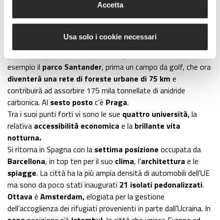
Accetta
Le altre città in classifica
Usa solo i cookie necessari
Dopo Roma,
quinta
in classifica è
Madrid
, elogiata in
particolare per la
sostenibilità del patrimonio urbano
. Ne è
esempio il
parco Santander
, prima un campo da golf, che ora
diventerà una rete di foreste urbane di 75 km
e
contribuirà ad assorbire 175 mila tonnellate di anidride
carbonica. Al
sesto posto
c’è
Praga
.
Tra i suoi punti forti vi sono le sue
quattro università,
la
relativa
accessibilità economica
e la
brillante vita
notturna.
Si ritorna in Spagna con la
settima posizione
occupata da
Barcellona
, in top ten per il suo
clima
, l’
architettura
e le
spiagge
. La città ha la più ampia densità di automobili dell’UE
ma sono da poco stati inaugurati
21 isolati pedonalizzati
.
Ottava
è
Amsterdam,
elogiata per la gestione
dell’accoglienza dei rifugiati provenienti in parte dall’Ucraina. In
nona
posizione c’è
Istambul
, la città che unisce Europa ed