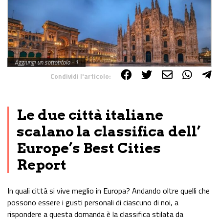
Aggiungi un sottotitolo - 1
Condividi l'articolo:
Share on Facebook
Share on Twitter
Share on E-Mail
Share on WhatsApp
Share on Telegram
Le due città italiane
scalano la classifica dell’
Europe’s Best Cities
Report
In quali città si vive meglio in Europa? Andando oltre quelli che
possono essere i gusti personali di ciascuno di noi, a
rispondere a questa domanda è la classifica stilata da