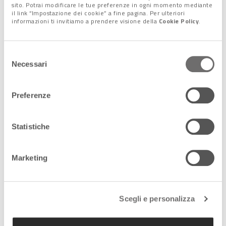
dell’Europa. Vanta un’
eccellente rete di trasporti pubblici,
la
sito. Potrai modificare le tue preferenze in ogni momento mediante
il link “Impostazione dei cookie” a fine pagina. Per ulteriori
vicinanza alle altre capitali europee e i prossimi Giochi Olimpici
informazioni ti invitiamo a prendere visione della
Cookie Policy
.
invernali del 2026. Di Roma sia Milano viene sottolineato il
perfetto equilibrio tra conservazione del patrimonio e
innovazione
così da renderle destinazioni ideali per i turisti
Selezione
come anche per viverci.
Necessari
del
consenso
Preferenze
Statistiche
Marketing
Scegli e personalizza