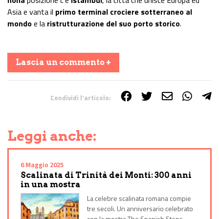
Asia e vanta il
primo terminal crociere sotterraneo al
mondo
e la
ristrutturazione del suo porto storico
.
Lascia un commento +
Condividi l'articolo:
Share on Facebook
Share on Twitter
Share on E-Mail
Share on WhatsApp
Share on Telegram
Leggi anche:
6 Maggio 2025
Scalinata di Trinità dei Monti: 300 anni
in una mostra
La celebre scalinata romana compie
tre secoli. Un anniversario celebrato
con la mostra The Spanish Steps,