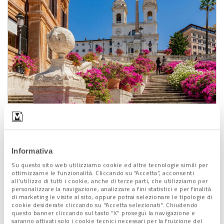
Trinità dei monti, Roma
Informativa
Milano
, tra le cento città europee prese in considerazione,
Su questo sito web utilizziamo cookie ed altre tecnologie simili per
conquista invece il
decimo posto.
ottimizzarne le funzionalità. Cliccando su “Accetta”, acconsenti
E’ riconosciuta come il
motore economico del Paese
e
all’utilizzo di tutti i cookie, anche di terze parti, che utilizziamo per
personalizzare la navigazione, analizzare a fini statistici e per finalità
meta preferita di molti facoltosi turisti,
in primis inglesi ai
di marketing le visite al sito; oppure potrai selezionare le tipologie di
russi. Una città all’avanguardia in termini di
moda, design,
cookie desiderate cliccando su "Accetta selezionati". Chiudendo
questo banner cliccando sul tasto “X” prosegui la navigazione e
innovazione e creatività
, in
posizione strategica
nel cuore
saranno attivati solo i cookie tecnici necessari per la fruizione del