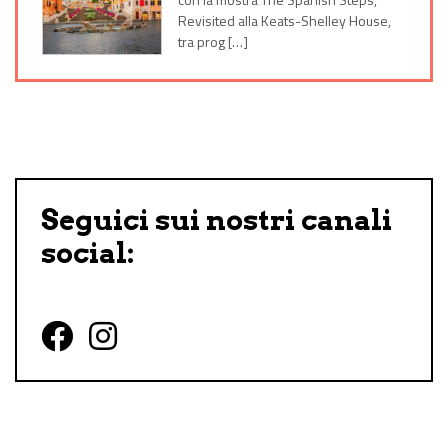
Revisited alla Keats-Shelley House,
tra prog […]
Seguici sui nostri canali
social:
Follow us on Facebook
Follow us on Instagram