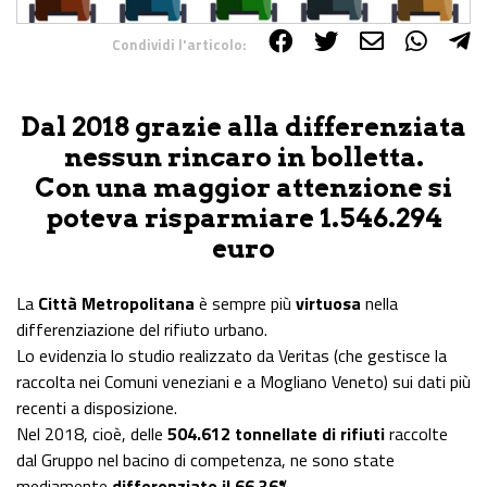
Condividi l'articolo:
Share on Facebook
Share on Twitter
Share on E-Mail
Share on WhatsApp
Share on Telegram
Dal 2018 grazie alla differenziata
nessun rincaro in bolletta.
Con una maggior attenzione si
poteva risparmiare 1.546.294
euro
La
Città Metropolitana
è sempre più
virtuosa
nella
differenziazione del rifiuto urbano.
Lo evidenzia lo studio realizzato da Veritas (che gestisce la
raccolta nei Comuni veneziani e a Mogliano Veneto) sui dati più
recenti a disposizione.
Nel 2018, cioè, delle
504.612 tonnellate di rifiuti
raccolte
dal Gruppo nel bacino di competenza, ne sono state
mediamente
differenziate il 66,36%.