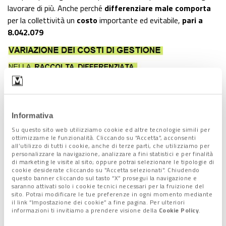
lavorare di più. Anche perché
differenziare male comporta
per la collettività un
costo
importante ed evitabile,
pari a
8.042.079
Informativa
Su questo sito web utilizziamo cookie ed altre tecnologie simili per
ottimizzarne le funzionalità. Cliccando su “Accetta”, acconsenti
all’utilizzo di tutti i cookie, anche di terze parti, che utilizziamo per
personalizzare la navigazione, analizzare a fini statistici e per finalità
di marketing le visite al sito; oppure potrai selezionare le tipologie di
euro
per tutto il bacino nel
2018.
Va comunque già segnalato
cookie desiderate cliccando su "Accetta selezionati". Chiudendo
questo banner cliccando sul tasto “X” prosegui la navigazione e
un miglioramento: rispetto ai 9.074.217 euro del 2017, l’
extra
saranno attivati solo i cookie tecnici necessari per la fruizione del
costo
(legato alla raccolta, al trasporto e al trattamento) è
sito. Potrai modificare le tue preferenze in ogni momento mediante
il link “Impostazione dei cookie” a fine pagina. Per ulteriori
stato
nel 2018 ridotto dell’11%
. Uno studio, per ora
informazioni ti invitiamo a prendere visione della
Cookie Policy
.
effettuato solo su parte del territorio, mostra come il