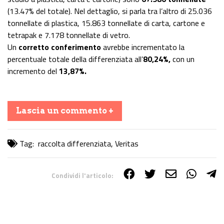
(13.47% del totale). Nel dettaglio, si parla tra l’altro di 25.036
tonnellate di plastica, 15.863 tonnellate di carta, cartone e
tetrapak e 7.178 tonnellate di vetro.
Un
corretto conferimento
avrebbe incrementato la
percentuale totale della differenziata all’
80,24%,
con un
incremento del
13,87%.
Lascia un commento +
Tag:
raccolta differenziata
,
Veritas
Condividi l'articolo:
Share on Facebook
Share on Twitter
Share on E-Mail
Share on WhatsApp
Share on Telegram