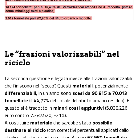
Le “frazioni valorizzabili” nel
riciclo
La seconda questione è legata invece alle frazioni valorizzabili
che finiscono nel “secco”. Questi
materiali
, potenzialmente
differenziabili
, in un anno sono
scesi da 90.815 a 70.013
tonnellate
(il 44,77% del totale del rifiuto urbano residuo). E
questo si è tradotto in
minori costi aggiuntivi
(5.838.226
euro contro 7.387.520, -21%).
A costituire
materiale
che sarebbe stato
possibile
destinare al riciclo
(con correttivi percentuali applicati dallo
studio a plastica, carta e cartone) sono
67.980 tonnellate