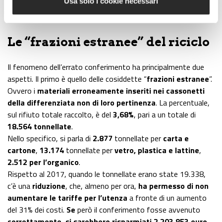
Usa solo i cookie necessari
Le “frazioni estranee” del riciclo
Il fenomeno dell’errato conferimento ha principalmente due
aspetti. Il primo è quello delle cosiddette “
frazioni estranee
”.
Ovvero i
materiali erroneamente inseriti nei cassonetti
della differenziata non di loro pertinenza
. La percentuale,
sul rifiuto totale raccolto, è del
3,68%
, pari a un totale di
18.564 tonnellate
.
Nello specifico, si parla di
2.877
tonnellate per
carta e
cartone
,
13.174
tonnellate per
vetro, plastica e lattine
,
2.512 per l’organico
.
Rispetto al 2017, quando le tonnellate erano state 19.338,
c’è una
riduzione
, che, almeno per ora,
ha permesso di non
aumentare le tariffe per l’utenza
a fronte di un aumento
del 31% dei costi.
Se
però il conferimento fosse avvenuto
correttamente, si sarebbero risparmiati 2.203.853 euro
.