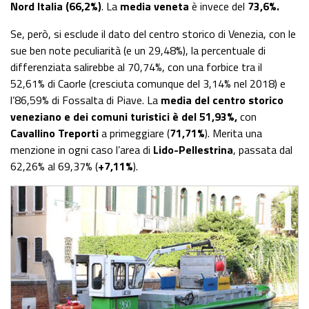
Nord Italia (66,2%)
. La
media veneta
è invece del
73,6%.
Se, però, si esclude il dato del centro storico di Venezia, con le
sue ben note peculiarità (e un 29,48%), la percentuale di
differenziata salirebbe al 70,74%, con una forbice tra il
52,61% di Caorle (cresciuta comunque del 3,14% nel 2018) e
l’86,59% di Fossalta di Piave. La
media del centro storico
veneziano e dei comuni turistici è del 51,93%,
con
Cavallino Treporti
a primeggiare (
71,71%
). Merita una
menzione in ogni caso l’area di
Lido-Pellestrina
, passata dal
62,26% al 69,37% (
+7,11%
).