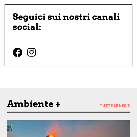
Seguici sui nostri canali
social:
Follow us on Facebook
Follow us on Instagram
Ambiente +
TUTTE LE NEWS