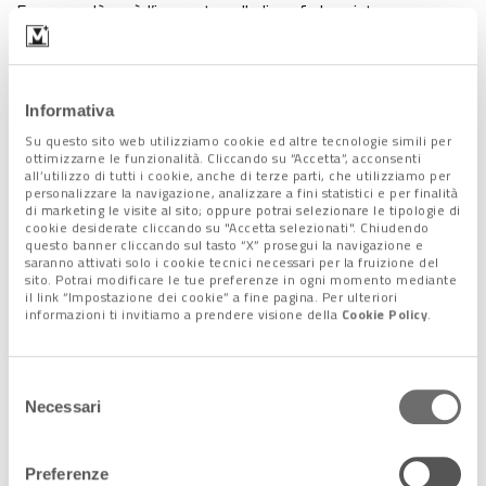
Eppure andò così: l’impronta palladiana fu bocciata,
preferendole lo
stile concreto di casa.
Il Ponte di Rialto tra storia e
Informativa
leggenda
Su questo sito web utilizziamo cookie ed altre tecnologie simili per
ottimizzarne le funzionalità. Cliccando su “Accetta”, acconsenti
all’utilizzo di tutti i cookie, anche di terze parti, che utilizziamo per
Nel
1587
partecipò infatti al bando anche
Antonio Da Ponte
,
personalizzare la navigazione, analizzare a fini statistici e per finalità
di marketing le visite al sito; oppure potrai selezionare le tipologie di
veneziano doc.
Nomen omen
: il suo progetto fu scelto perché
cookie desiderate cliccando su "Accetta selezionati". Chiudendo
prevedeva una
singola arcata
(fondamentale per i canali di
questo banner cliccando sul tasto “X” prosegui la navigazione e
saranno attivati solo i cookie tecnici necessari per la fruizione del
Venezia) e si integrava al meglio con l’architettura della città.
sito. Potrai modificare le tue preferenze in ogni momento mediante
Il resto è
storia
e qualche
leggenda
: la costruzione del ponte
il link “Impostazione dei cookie” a fine pagina. Per ulteriori
informazioni ti invitiamo a prendere visione della
Cookie Policy
.
venne contestata, anche duramente, ma
il ponte fu
concluso in tre anni.
Ciò non tolse l’occasione di
sbeffeggiare i contestatori scolpendo un paio di figure
Selezione
vittime delle loro stesse maledizioni. Un mito narra che lo
Necessari
del
stesso Da Ponte venne maledetto dal diavolo tramite
consenso
inganno, in uno dei soliti patti tra un artista e l’infernale
Preferenze
creatura.