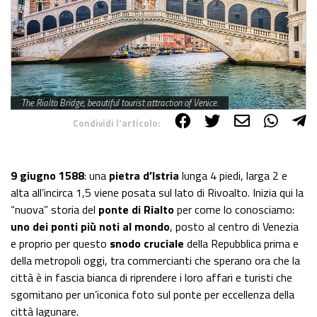
The Rialto Bridge, beautiful tourist attraction of Venice.
Condividi l'articolo:
Share on Facebook
Share on Twitter
Share on E-Mail
Share on WhatsApp
Share on Telegram
9 giugno 1588
: una
pietra d’Istria
lunga 4 piedi, larga 2 e
alta all’incirca 1,5 viene posata sul lato di Rivoalto. Inizia qui la
“nuova” storia del
ponte di Rialto
per come lo conosciamo:
uno dei ponti più noti al mondo
, posto al centro di Venezia
e proprio per questo
snodo cruciale
della Repubblica prima e
della metropoli oggi, tra commercianti che sperano ora che la
città è in fascia bianca di riprendere i loro affari e turisti che
sgomitano per un’iconica foto sul ponte per eccellenza della
città lagunare.