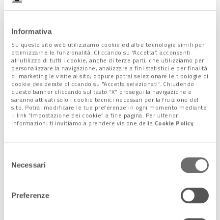
idrogeologico per rendere la tutela del patrimonio pompeiano
più efficace e sostenibile, avevano finora portato alla luce un
quartiere termale
(in cui lo scavo è ancora in corso) e un
Informativa
grande salone nero affrescato
, con affaccio su un cortile,
Su questo sito web utilizziamo cookie ed altre tecnologie simili per
da cui parte una scala per l’accesso al primo piano del
ottimizzarne le funzionalità. Cliccando su “Accetta”, acconsenti
all’utilizzo di tutti i cookie, anche di terze parti, che utilizziamo per
complesso.
personalizzare la navigazione, analizzare a fini statistici e per finalità
di marketing le visite al sito; oppure potrai selezionare le tipologie di
cookie desiderate cliccando su "Accetta selezionati". Chiudendo
questo banner cliccando sul tasto “X” prosegui la navigazione e
saranno attivati solo i cookie tecnici necessari per la fruizione del
Lascia un commento +
sito. Potrai modificare le tue preferenze in ogni momento mediante
il link “Impostazione dei cookie” a fine pagina. Per ulteriori
informazioni ti invitiamo a prendere visione della
Cookie Policy
.
Tag:
archeologia
Selezione
Condividi l'articolo:
Necessari
del
Share on Facebook
Share on Twitter
Share on E-Mail
Share on WhatsApp
Share on Telegram
consenso
Preferenze
Leggi anche: