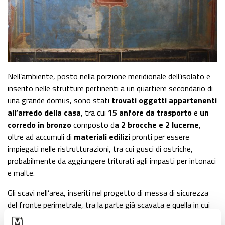
Nell’ambiente, posto nella porzione meridionale dell’isolato e
inserito nelle strutture pertinenti a un quartiere secondario di
una grande domus, sono stati
trovati oggetti appartenenti
all’arredo della casa
, tra cui
15 anfore da trasporto
e
un
corredo in bronzo
composto d
a 2 brocche e 2 lucerne
,
oltre ad accumuli di
materiali edilizi
pronti per essere
impiegati nelle ristrutturazioni, tra cui gusci di ostriche,
probabilmente da aggiungere triturati agli impasti per intonaci
e malte.
Gli scavi nell’area, inseriti nel progetto di messa di sicurezza
del fronte perimetrale, tra la parte già scavata e quella in cui
ancora non si è intervenuto, e di miglioramento dell’assetto