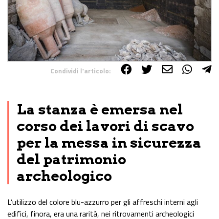
Condividi l'articolo:
Share on Facebook
Share on Twitter
Share on E-Mail
Share on WhatsApp
Share on Telegram
La stanza è emersa nel
corso dei lavori di scavo
per la messa in sicurezza
del patrimonio
archeologico
L’utilizzo del colore blu-azzurro per gli affreschi interni agli
edifici, finora, era una rarità, nei ritrovamenti archeologici