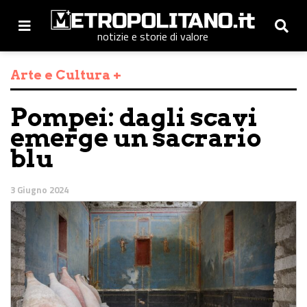
notizie e storie di valore
Arte e Cultura +
Pompei: dagli scavi
emerge un sacrario
blu
3 Giugno 2024