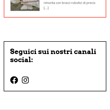
rimonta con bracci robotici di precis
[…]
Seguici sui nostri canali
social:
Follow us on Facebook
Follow us on Instagram