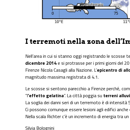
I terremoti nella zona dell’I
Nell’area in cui si stanno oggi registrando le scosse tel
dicembre 2014
e si protrasse per i primi giorni del 2
Firenze Nicola Casagli alla Nazione. L’
epicentro di all
magnitudo massima registrata di 4.1.
Le scosse si sentono parecchio a Firenze perché, come 
“l
’effetto gelatina
”. La città poggia su
terreni alluv
La soglia dei danni seri di un terremoto è di intensità 5
Ci possono comunque essere lesioni agli edifici anche
Nella scala Richter c’è un incremento di energia tra un 
Silvia Bolognini