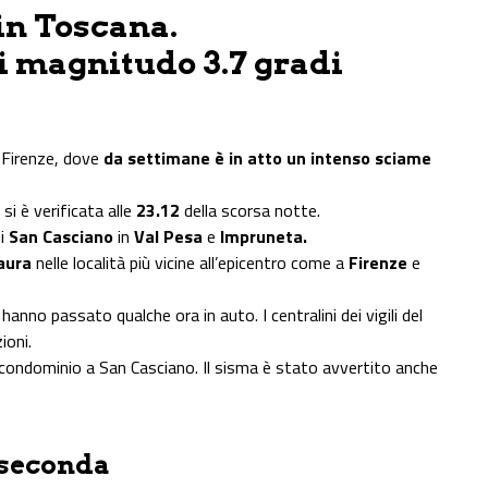
in Toscana.
di magnitudo 3.7 gradi
i Firenze, dove
da settimane è in atto un intenso sciame
si è verificata alle
23.12
della scorsa notte.
di
San Casciano
in
Val Pesa
e
Impruneta.
aura
nelle località più vicine all’epicentro come a
Firenze
e
 hanno passato qualche ora in auto. I centralini dei vigili del
ioni.
un condominio a San Casciano. Il sisma è stato avvertito anche
 seconda