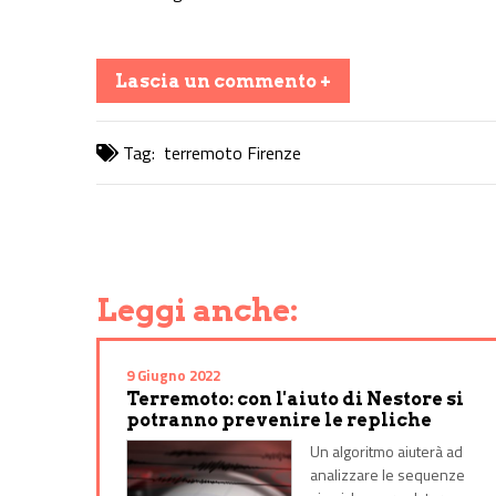
Lascia un commento +
Tag:
terremoto Firenze
Share on Facebook
Share on Twitter
Share on E-Mail
Share on WhatsApp
Share on Telegram
Leggi anche:
9 Giugno 2022
Terremoto: con l'aiuto di Nestore si
potranno prevenire le repliche
Un algoritmo aiuterà ad
analizzare le sequenze