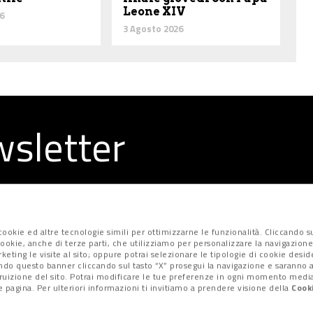
Leone XIV
6
3 Agosto 2026
ewsletter
la redazione
ookie ed altre tecnologie simili per ottimizzarne le funzionalità. Cliccando su
i cookie, anche di terze parti, che utilizziamo per personalizzare la navigazione
marketing le visite al sito; oppure potrai selezionare le tipologie di cookie desi
ndo questo banner cliccando sul tasto “X” prosegui la navigazione e saranno at
fruizione del sito. Potrai modificare le tue preferenze in ogni momento median
 pagina. Per ulteriori informazioni ti invitiamo a prendere visione della
Cooki
Privacy