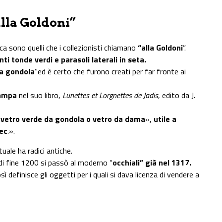
alla Goldoni”
ca sono quelli che i collezionisti chiamano
“alla Goldoni
”.
nti tonde verdi e parasoli laterali in seta.
da gondola
”ed è certo che furono creati per far fronte ai
ampa
nel suo libro,
Lunettes et Lorgnettes de Jadis
, edito da J.
«
vetro verde da gondola o vetro da dama
»,
utile a
sec
.».
uale ha radici antiche.
r” di fine 1200 si passò al moderno “
occhiali” già nel 1317.
osì definisce gli oggetti per i quali si dava licenza di vendere a