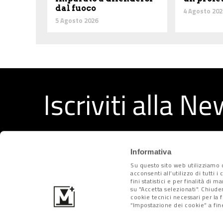
dal fuoco
4 Agosto 202
5 Agosto 2026
Iscriviti alla N
Ricevi ogni settimana i migliori articoli selezionati dal
Informativa
Su questo sito web utilizziamo c
acconsenti all’utilizzo di tutti 
fini statistici e per finalità di 
su "Accetta selezionati". Chiude
cookie tecnici necessari per la 
“Impostazione dei cookie” a fine
Metropolitano