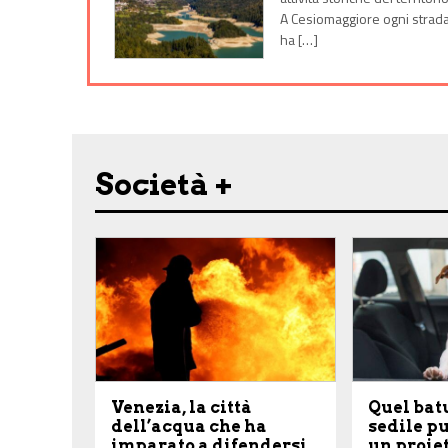
A Cesiomaggiore ogni strad
ha […]
Società +
Venezia, la città
Quel batu
dell’acqua che ha
sedile p
imparato a difendersi
un proiet