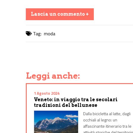
Lascia un commento +
Tag:
moda
Share on Facebook
Share on Twitter
Share on E-Mail
Share on WhatsApp
Share on Telegram
Leggi anche:
1 Agosto 2024
Veneto: in viaggio tra le secolari
tradizioni del bellunese
Dalla bicicletta al latte, dagli
occhiali al legno: un
affascinante itinerario tra le
attività storiche del territori