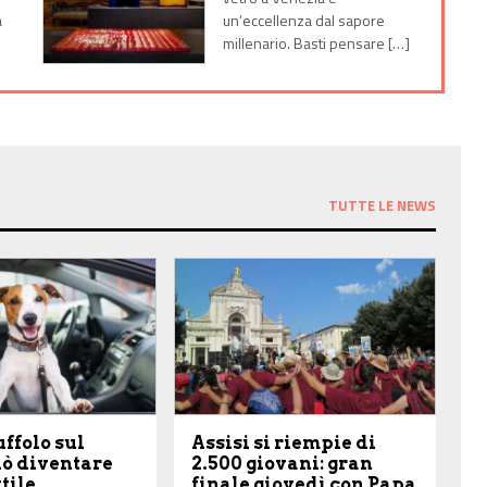
a
un’eccellenza dal sapore
millenario. Basti pensare […]
TUTTE LE NEWS
ffolo sul
Assisi si riempie di
uò diventare
2.500 giovani: gran
tile
finale giovedì con Papa