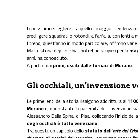
Share on Facebook
Share on Twitter
Share on E-Mail
Share on WhatsApp
Share on Telegram
Li possiamo scegliere fra quelli di maggior tendenza o 
prediligere squadrati o rotondi, a farfalla, con lenti
I trend, quest’anno in modo particolare, offrono varie 
Ma la storia degli occhiali potrebbe stupirci per la
mag
anni, ha conosciuto.
A partire dai
primi, usciti dalle fornaci di Murano
.
Gli occhiali, un’invenzione 
Le prime lenti della storia risalgono addirittura al
110
Murano
e, nonostante la paternità dell’ invenzione si
Alessandro Della Spina, di Pisa, collocando l’inizio 
degli occhiali è tutto veneziano.
Tra questi, un capitolo dello
statuto dell’
arte dei Crist
chiamati gli occhiali dai veneziani, dovevano essere
“r