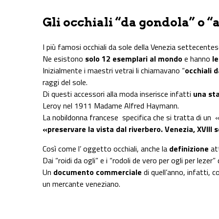
Gli occhiali “da gondola” o “
I più famosi occhiali da sole della Venezia settecentes
Ne esistono
solo 12 esemplari al mondo
e hanno
le
Inizialmente i maestri vetrai li chiamavano “
occhiali 
raggi del sole.
Di questi accessori alla moda inserisce infatti
una st
Leroy nel 1911 Madame Alfred Haymann.
La nobildonna francese specifica che si tratta di un 
«preservare la vista dal riverbero. Venezia, XVIII 
Così come l’ oggetto occhiali, anche la
definizione
att
Dai “roidi da ogli” e i “rodoli de vero per ogli per leze
Un
documento commerciale
di quell’anno, infatti, c
un mercante veneziano.