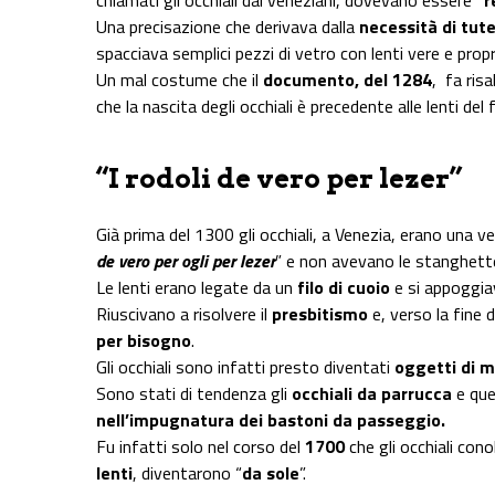
Una precisazione che derivava dalla
necessità di tut
spacciava semplici pezzi di vetro con lenti vere e propr
Un mal costume che il
documento, del 1284
, fa ris
che la nascita degli occhiali è precedente alle lenti del
“I rodoli de vero per lezer”
Già prima del 1300 gli occhiali, a Venezia, erano una ve
de vero per ogli per lezer
” e non avevano le stanghett
Le lenti erano legate da un
filo di cuoio
e si appoggia
Riuscivano a risolvere il
presbitismo
e, verso la fine 
per bisogno
.
Gli occhiali sono infatti presto diventati
oggetti di 
Sono stati di tendenza gli
occhiali da parrucca
e que
nell’impugnatura dei bastoni da passeggio.
Fu infatti solo nel corso del
1700
che gli occhiali con
lenti
, diventarono “
da sole
”.