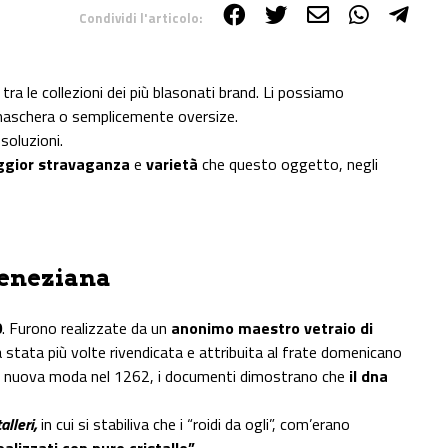
Condividi l'articolo:
tra le collezioni dei più blasonati brand. Li possiamo
 a maschera o semplicemente oversize.
soluzioni.
gior stravaganza
e
varietà
che questo oggetto, negli
veneziana
0
. Furono realizzate da un
anonimo maestro vetraio di
a stata più volte rivendicata e attribuita al frate domenicano
della nuova moda nel 1262, i documenti dimostrano che
il dna
alleri,
in cui si stabiliva che i “roidi da ogli”, com’erano
ealizzati con puro cristallo”.