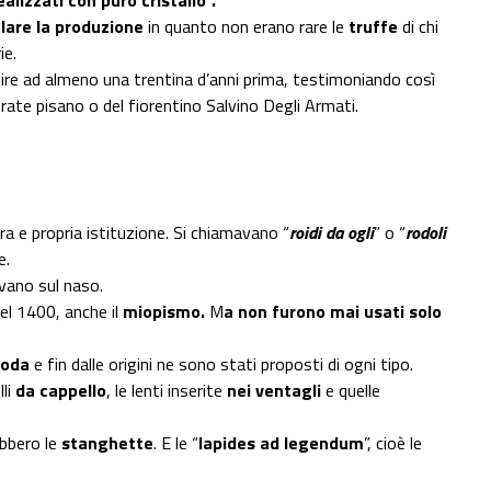
elare la produzione
in quanto non erano rare le
truffe
di chi
ie.
alire ad almeno una trentina d’anni prima, testimoniando così
 frate pisano o del fiorentino Salvino Degli Armati.
ra e propria istituzione. Si chiamavano “
roidi da ogli
” o “
rodoli
e.
vano sul naso.
del 1400, anche il
miopismo.
M
a non furono mai usati solo
moda
e fin dalle origini ne sono stati proposti di ogni tipo.
lli
da cappello
, le lenti inserite
nei ventagli
e quelle
obbero le
stanghette
. E le “
lapides ad legendum
”, cioè le