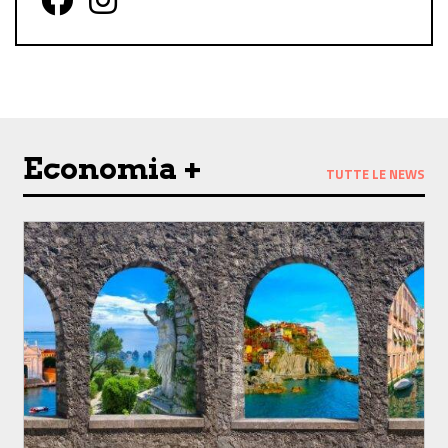
Follow us on Facebook
Follow us on Instagram
Economia +
TUTTE LE NEWS