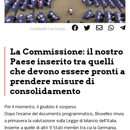
Condividi l'articolo:
Share on Facebook
Share on Twitter
Share on E-Mail
Share on WhatsApp
Share on Telegram
La Commissione: il nostro
Paese inserito tra quelli
che devono essere pronti a
prendere misure di
consolidamento
Per il momento, il giudizio è sospeso.
Dopo l’esame del documento programmatico, Bruxelles rinvia
a primavera la valutazione sulla Legge di bilancio dell’Italia.
Insieme a quelle di altri 9 Stati membri tra cui la Germania.