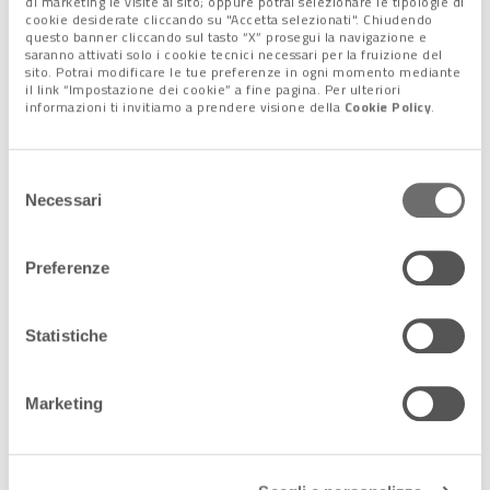
di marketing le visite al sito; oppure potrai selezionare le tipologie di
cookie desiderate cliccando su "Accetta selezionati". Chiudendo
previsioni del Tesoro su deficit e debito. E, di sottofondo, si
questo banner cliccando sul tasto “X” prosegui la navigazione e
ripropone anche il tema dell’attuazione del Pnrr.
saranno attivati solo i cookie tecnici necessari per la fruizione del
sito. Potrai modificare le tue preferenze in ogni momento mediante
il link “Impostazione dei cookie” a fine pagina. Per ulteriori
informazioni ti invitiamo a prendere visione della
Cookie Policy
.
I rischi per la manovra
Gentiloni ha ricordato che, per i Paesi non pienamente in linea
Selezione
Necessari
con le raccomandazioni, com’è attualmente l’Italia,
l’invito
del
non è a intervenire con manovre correttive, ma solo a
consenso
prendere contromisure
, seguendo politiche di spesa
Preferenze
prudenti per evitare che la valutazione si faccia più critica. Il
rischio che, in primavera, arrivi un giudizio negativo è infatti
concreto. E, nel peggiore dei casi, potrebbe tradursi
Statistiche
nell’attivazione del meccanismo di allarme previsto per gli
squilibri macroeconomici di bilancio eccessivi, con relativa
Marketing
procedura di infrazione.
Alberto Minazzi