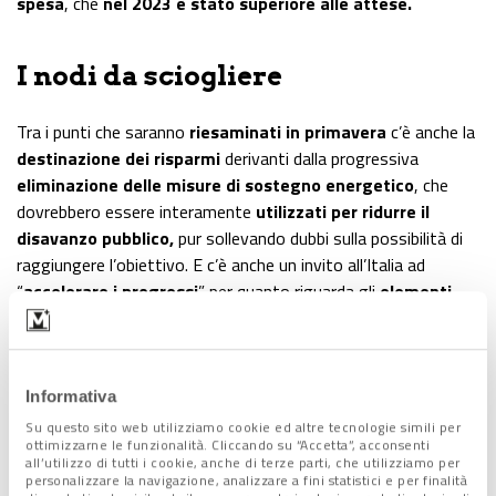
spesa
, che
nel 2023 è stato superiore alle attese.
I nodi da sciogliere
Tra i punti che saranno
riesaminati in primavera
c’è anche la
destinazione dei risparmi
derivanti dalla progressiva
eliminazione delle misure di sostegno energetico
, che
dovrebbero essere interamente
utilizzati per ridurre il
disavanzo pubblico,
pur sollevando dubbi sulla possibilità di
raggiungere l’obiettivo. E c’è anche un invito all’Italia ad
“
accelerare i progressi
” per quanto riguarda gli
elementi
strutturali delle raccomandazioni di bilancio
.
Il parere sul Dpb si sofferma inoltre sulle conseguenze
negative sulla certezza dell’economia legate ai frequenti
Informativa
cambiamenti nella politica fiscale. Il riferimento esplicito
Su questo sito web utilizziamo cookie ed altre tecnologie simili per
contenuto nelle raccomandazioni Ue riguarda la
riduzione
ottimizzarne le funzionalità. Cliccando su “Accetta”, acconsenti
all’utilizzo di tutti i cookie, anche di terze parti, che utilizziamo per
ulteriore delle imposte sul lavoro
e un
efficientamento
personalizzare la navigazione, analizzare a fini statistici e per finalità
del sistema fiscale
. In sostanza, c’è preoccupazione per le