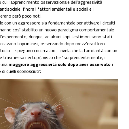
 cui l’apprendimento osservazionale dell’aggressività
isociale, finora i fattori ambientali e sociali e i
erano però poco noti.
iale con un aggressore sia fondamentale per attivare i circuiti
tà, hanno così stabilito un nuovo paradigma comportamentale
ell’esperimento, dunque, ad alcuni topi testimoni sono stati
ttaccavano topi intrusi, osservando dopo mezz’ora il loro
o – spiegano i ricercatori – rivela che la familiarità con un
e trasmessa nei topi”, visto che “sorprendentemente, i
o una
maggiore aggressività solo dopo aver osservato i
i quelli sconosciuti”.