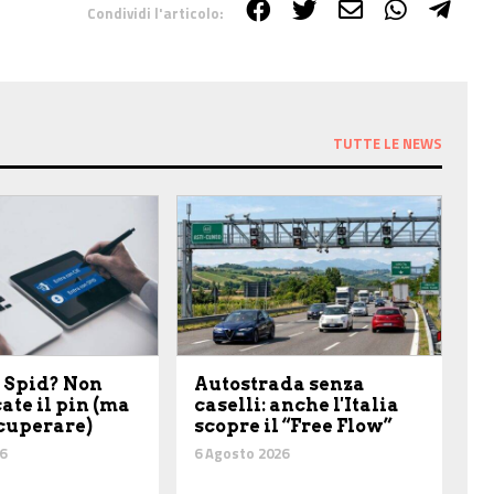
Condividi l'articolo:
TUTTE LE NEWS
 Spid? Non
Autostrada senza
ate il pin (ma
caselli: anche l'Italia
ecuperare)
scopre il “Free Flow”
6
6 Agosto 2026