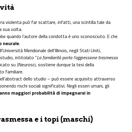
vità
 violenta può far scattare, infatti, una scintilla tale da
 a sua volta.
ebbe quando l’autore della condotta è uno sconosciuto. E che
lo neurale
.
’Università Meridionale dell’Illinois, negli Stati Uniti,
tudio, intitolato “
La familiarità porta l’aggressione trasmessa
icato su JNeurosci, sostiene dunque la tesi della
to familiare.
ll’abstract dello studio – può essere acquisito attraverso
endo rischi sociali significativi. Negli esseri umani, gli
anno maggiori probabilità di impegnarsi in
asmessa e i topi (maschi)