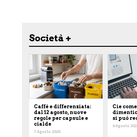
Share on Facebook
Share on Twitter
Share on E-Mail
Share on WhatsApp
Share on Telegram
Società +
Caffè e differenziata:
Cie come
dal 12 agosto, nuove
dimentic
regole per capsule e
si può r
cialde
6 Agosto 202
7 Agosto 2026