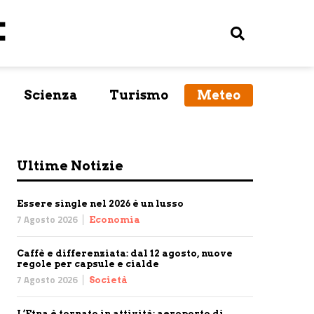
Scienza
Turismo
Meteo
Ultime Notizie
Essere single nel 2026 è un lusso
7 Agosto 2026
Economia
Caffè e differenziata: dal 12 agosto, nuove
regole per capsule e cialde
7 Agosto 2026
Società
L’Etna è tornato in attività: aeroporto di