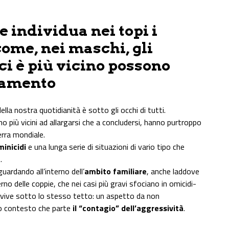
 individua nei topi i
ome, nei maschi, gli
ci è più vicino possono
tamento
lla nostra quotidianità è sotto gli occhi di tutti.
no più vicini ad allargarsi che a concludersi, hanno purtroppo
erra mondiale.
inicidi
e una lunga serie di situazioni di vario tipo che
.
uardando all’interno dell’
ambito familiare
, anche laddove
terno delle coppie, che nei casi più gravi sfociano in omicidi-
hi vive sotto lo stesso tetto: un aspetto da non
o contesto che parte
il “contagio” dell’aggressività
.