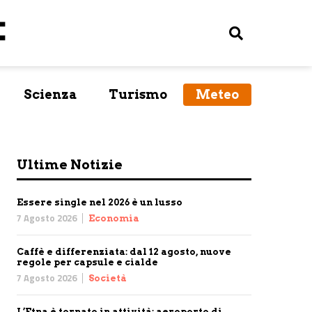
Scienza
Turismo
Meteo
Ultime Notizie
Essere single nel 2026 è un lusso
7 Agosto 2026
Economia
Caffè e differenziata: dal 12 agosto, nuove
regole per capsule e cialde
7 Agosto 2026
Società
L’Etna è tornato in attività: aeroporto di