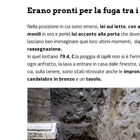
Erano pronti per la fuga tra i 
Nella posizione in cui sono emersi,
lei sul letto
,
con a
monili
in oro e perle)
lui accanto alla porta
che dovev
lasciano ben immaginare quei loro ultimi momenti, da
rassegnazione.
In quel lontano
79 d. C
.la pioggia di lapilli non si è fe
ogni anfratto, la lava a entrare in casa dalle finestre,
cui, sulla cenere, sono stati ritrovate anche le
impront
candelabro in bronzo
e un
tavolo.