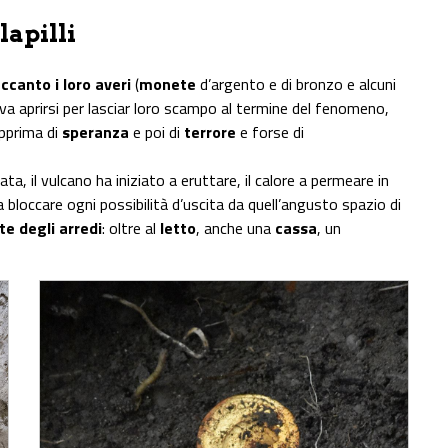
lapilli
ccanto i loro averi
(
monete
d’argento e di bronzo e alcuni
a aprirsi per lasciar loro scampo al termine del fenomeno,
pprima di
speranza
e poi di
terrore
e forse di
rmata, il vulcano ha iniziato a eruttare, il calore a permeare in
 a bloccare ogni possibilità d’uscita da quell’angusto spazio di
e degli arredi
: oltre al
letto
, anche una
cassa
, un