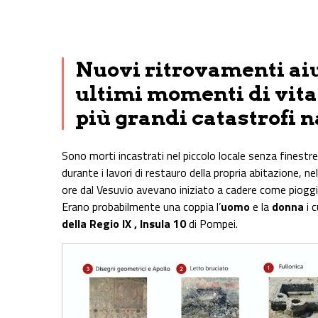
Share on Facebook
Share on Twitter
Share on E-Mail
Share on WhatsApp
Share on Telegram
Nuovi ritrovamenti aiu
ultimi momenti di vita 
più grandi catastrofi n
Sono morti incastrati nel piccolo locale senza fines
durante i lavori di restauro della propria abitazione, ne
ore dal Vesuvio avevano iniziato a cadere come pioggia
Erano probabilmente una coppia l’
uomo
e la
donna
i c
della Regio IX , Insula 10
di Pompei.