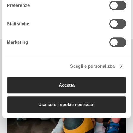
Preferenze
Follow us on Facebook
Follow us on Instagram
Statistiche
Marketing
Sport +
TUTTE LE NEWS
Scegli e personalizza
Accetta
Usa solo i cookie necessari