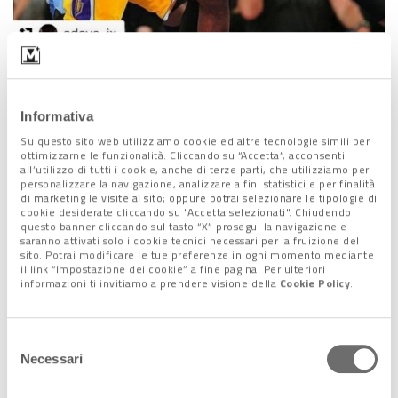
Lascia un commento +
Informativa
Su questo sito web utilizziamo cookie ed altre tecnologie simili per
ottimizzarne le funzionalità. Cliccando su “Accetta”, acconsenti
all’utilizzo di tutti i cookie, anche di terze parti, che utilizziamo per
Condividi l'articolo:
personalizzare la navigazione, analizzare a fini statistici e per finalità
Share on Facebook
Share on Twitter
Share on E-Mail
Share on WhatsApp
Share on Telegram
di marketing le visite al sito; oppure potrai selezionare le tipologie di
cookie desiderate cliccando su "Accetta selezionati". Chiudendo
questo banner cliccando sul tasto “X” prosegui la navigazione e
saranno attivati solo i cookie tecnici necessari per la fruizione del
sito. Potrai modificare le tue preferenze in ogni momento mediante
il link “Impostazione dei cookie” a fine pagina. Per ulteriori
informazioni ti invitiamo a prendere visione della
Cookie Policy
.
Seguici sui nostri canali
social:
Selezione
Necessari
del
consenso