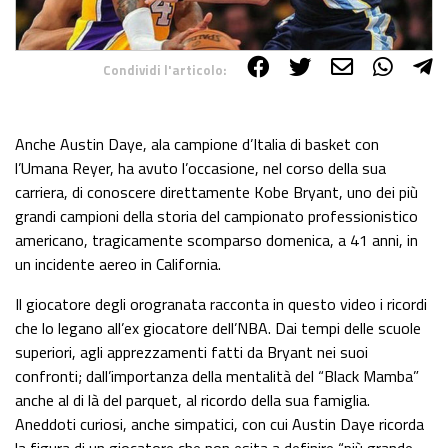
Condividi l'articolo:
Share on Facebook
Share on Twitter
Share on E-Mail
Share on WhatsApp
Share on Telegram
Anche Austin Daye, ala campione d’Italia di basket con
l’Umana Reyer, ha avuto l’occasione, nel corso della sua
carriera, di conoscere direttamente Kobe Bryant, uno dei più
grandi campioni della storia del campionato professionistico
americano, tragicamente scomparso domenica, a 41 anni, in
un incidente aereo in California.
Il giocatore degli orogranata racconta in questo video i ricordi
che lo legano all’ex giocatore dell’NBA. Dai tempi delle scuole
superiori, agli apprezzamenti fatti da Bryant nei suoi
confronti; dall’importanza della mentalità del “Black Mamba”
anche al di là del parquet, al ricordo della sua famiglia.
Aneddoti curiosi, anche simpatici, con cui Austin Daye ricorda