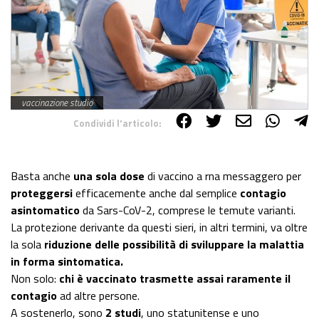
vaccinazione studio
Condividi l'articolo:
Share on Facebook
Share on Twitter
Share on E-Mail
Share on WhatsApp
Share on Telegram
Basta anche
una sola dose
di vaccino a rna messaggero per
proteggersi
efficacemente anche dal semplice
contagio
asintomatico
da Sars-CoV-2, comprese le temute varianti.
La protezione derivante da questi sieri, in altri termini, va oltre
la sola
riduzione delle possibilità di sviluppare la malattia
in forma sintomatica.
Non solo:
chi è vaccinato trasmette assai raramente il
contagio
ad altre persone.
A sostenerlo, sono
2
studi
, uno statunitense e uno