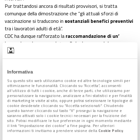
Pur trattandosi ancora di risultati provvisori, si tratta
comunque della dimostrazione che “gli attuali sforzi di
vaccinazione si traducono in
sostanziali benefici preventivi
tra i lavoratori adulti di età”.
CDC ha dunque rafforzato la
raccomandazione di un’
immunizzazione completa a 2 dosi
con
vaccini a rna
messaggero
. “La vaccinazione COVID-19 è consigliata a
tutte le persone idonee”, conclude il report.
Informativa
Lo studio israeliano
Su questo sito web utilizziamo cookie ed altre tecnologie simili per
ottimizzarne le funzionalità. Cliccando su “Accetta”, acconsenti
all’utilizzo di tutti i cookie, anche di terze parti, che utilizziamo per
I risultati evidenziati negli Stati Uniti confermano quelli
personalizzare la navigazione, analizzare a fini statistici e per finalità
di marketing le visite al sito; oppure potrai selezionare le tipologie di
raggiunti dallo studio pubblicato nelle scorse settimane sul
cookie desiderate cliccando su "Accetta selezionati". Chiudendo
New England Journal of Medicine, che ha sottolineato
questo banner cliccando sul tasto “X” prosegui la navigazione e
saranno attivati solo i cookie tecnici necessari per la fruizione del
un’
efficacia del 92% del vaccino
di Pfizer-BioNTech per
sito. Potrai modificare le tue preferenze in ogni momento mediante
evitare l’infezione.
il link “Impostazione dei cookie” a fine pagina. Per ulteriori
informazioni ti invitiamo a prendere visione della
Cookie Policy
.
Che un
positivo asintomatico vaccinato
sia
meno in grado
di trasmettere il virus
ad altre persone lo dice adesso anche