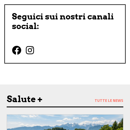
Seguici sui nostri canali
social:
Follow us on Facebook
Follow us on Instagram
Salute +
TUTTE LE NEWS