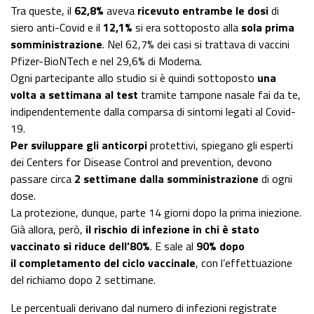
Tra queste, il
62,8%
aveva
ricevuto entrambe le dosi
di
siero anti-Covid e il
12,1%
si era sottoposto alla
sola prima
somministrazione
. Nel 62,7% dei casi si trattava di vaccini
Pfizer-BioNTech e nel 29,6% di Moderna.
Ogni partecipante allo studio si è quindi sottoposto
una
volta a settimana al test
tramite tampone nasale fai da te,
indipendentemente dalla comparsa di sintomi legati al Covid-
19.
Per sviluppare gli anticorpi
protettivi, spiegano gli esperti
dei Centers for Disease Control and prevention, devono
passare circa
2 settimane dalla somministrazione
di ogni
dose.
La protezione, dunque, parte 14 giorni dopo la prima iniezione.
Già allora, però,
il rischio di infezione in chi è stato
vaccinato si riduce dell’80%
. E sale al
90% dopo
il
completamento
del ciclo vaccinale
, con l’effettuazione
del richiamo dopo 2 settimane.
Le percentuali derivano dal numero di infezioni registrate