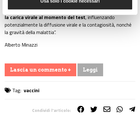
Usa solo i cookie necessari
conclusione che “le infezioni che si sono verificate 12 giorni o
più dopo la vaccinazione hanno
ridotto significativamente
la carica virale al momento del test
, influenzando
potenzialmente la diffusione virale e la contagiosità, nonché
la gravità della malattia”.
Alberto Minazzi
Lascia un commento +
Leggi
Tag:
vaccini
Condividi l'articolo:
Share on Facebook
Share on Twitter
Share on E-Mail
Share on WhatsApp
Share on Telegram