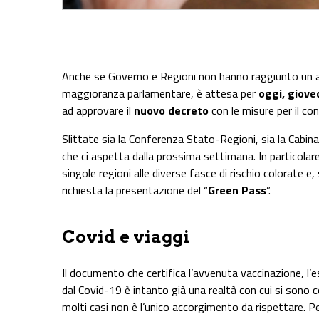
Share on Facebook
Share on Twitter
Share on E-Mail
Share on WhatsApp
Share on Telegram
Anche se Governo e Regioni non hanno raggiunto un ac
maggioranza parlamentare, è attesa per
oggi, gioved
ad approvare il
nuovo decreto
con le misure per il c
Slittate sia la Conferenza Stato-Regioni, sia la Cabina 
che ci aspetta dalla prossima settimana. In particolar
singole regioni alle diverse fasce di rischio colorate e,
richiesta la presentazione del “
Green Pass
”.
Covid e viaggi
Il documento che certifica l’avvenuta vaccinazione, l’
dal Covid-19 è intanto già una realtà con cui si sono co
molti casi non è l’unico accorgimento da rispettare. Pe