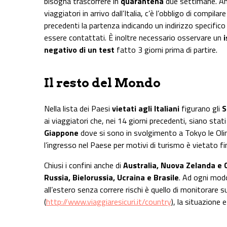
bisogna trascorrere in
quarantena
due settimane. An
viaggiatori in arrivo dall’Italia, c’è l’obbligo di compilar
precedenti la partenza indicando un indirizzo specifico
essere contattati. È inoltre necessario osservare un
negativo di un test
fatto 3 giorni prima di partire.
Il resto del Mondo
Nella lista dei Paesi
vietati agli Italiani
figurano gli
S
ai viaggiatori che, nei 14 giorni precedenti, siano stat
Giappone
dove si sono in svolgimento a Tokyo le Olimp
l’ingresso nel Paese per motivi di turismo è vietato f
Chiusi i confini anche di
Australia, Nuova Zelanda e
Russia, Bielorussia, Ucraina e Brasile
. Ad ogni modo
all’estero senza correre rischi è quello di monitorare s
(
http://www.viaggiaresicuri.it/country
), la situazione 