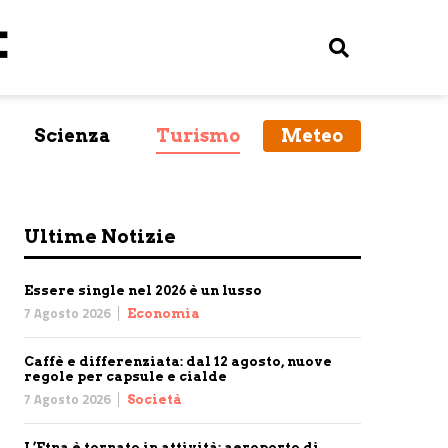
Scienza
Turismo
Meteo
Ultime Notizie
Essere single nel 2026 è un lusso
7 Agosto 2026
Economia
Caffè e differenziata: dal 12 agosto, nuove
regole per capsule e cialde
7 Agosto 2026
Società
L’Etna è tornato in attività: aeroporto di