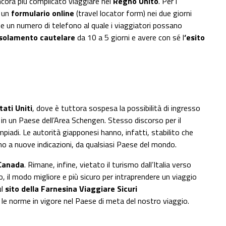
cora più complicato viaggiare nel
Regno Unito
. Per i
e un
formulario online
(travel locator form) nei due giorni
 e un numero di telefono al quale i viaggiatori possano
isolamento cautelare
da 10 a 5 giorni e avere con sé l
‘esito
tati Uniti
, dove è tuttora sospesa la possibilità di ingresso
i in un Paese dell’Area Schengen. Stesso discorso per il
iadi. Le autorità giapponesi hanno, infatti, stabilito che
ino a nuove indicazioni, da qualsiasi Paese del mondo.
 Canada
. Rimane, infine, vietato il turismo dall’Italia verso
, il modo migliore e più sicuro per intraprendere un viaggio
ul
sito della Farnesina
Viaggiare Sicuri
e le norme in vigore nel Paese di meta del nostro viaggio.