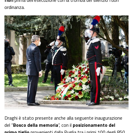
fiori
prima dell’esecuzione con la tromba del silenzio fuori
ordinanza.
Draghi è stato presente anche alla seguente inaugurazione
del “
Bosco della memoria
”, con il
posizionamento del
primo tiglio
provenienti dalla Puglia tra i primi 100 degli 850