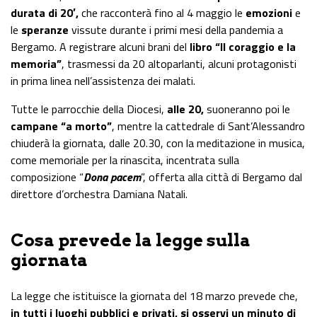
durata di 20′,
che racconterà fino al 4
maggio
le
emozioni
e
le
speranze
vissute durante i primi mesi della pandemia a
Bergamo. A registrare alcuni brani del
libro “Il coraggio e la
memoria”
, trasmessi da 20 altoparlanti, alcuni protagonisti
in prima linea nell’assistenza dei malati.
Tutte le parrocchie della Diocesi,
alle 20,
suoneranno poi le
campane “a morto”
, mentre la cattedrale di Sant’Alessandro
chiuderà la giornata, dalle 20.30, con la meditazione in musica,
come memoriale per la rinascita, incentrata sulla
composizione “
Dona pacem
”, offerta alla città di Bergamo dal
direttore d’orchestra Damiana Natali.
Cosa prevede la legge sulla
giornata
La legge che istituisce la giornata del 18
marzo
prevede che,
in tutti i luoghi pubblici e privati, si osservi un minuto di