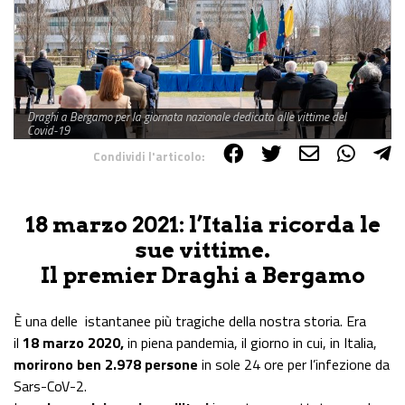
Draghi a Bergamo per la giornata nazionale dedicata alle vittime del
Covid-19
Condividi l'articolo:
Share on Facebook
Share on Twitter
Share on E-Mail
Share on WhatsApp
Share on Telegram
18 marzo 2021: l’Italia ricorda le
sue vittime.
Il premier Draghi a Bergamo
È una delle istantanee più tragiche della nostra storia. Era
il
18 marzo 2020,
in piena pandemia, il giorno in cui, in Italia,
morirono ben 2.978
persone
in sole 24 ore per l’infezione da
Sars-CoV-2.