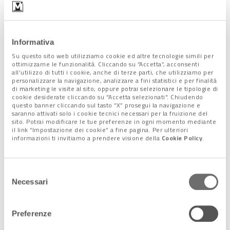
Informativa
Su questo sito web utilizziamo cookie ed altre tecnologie simili per
ottimizzarne le funzionalità. Cliccando su “Accetta”, acconsenti
all’utilizzo di tutti i cookie, anche di terze parti, che utilizziamo per
il premier Draghi a Bergamo 18 marzo 2021
personalizzare la navigazione, analizzare a fini statistici e per finalità
di marketing le visite al sito; oppure potrai selezionare le tipologie di
cookie desiderate cliccando su "Accetta selezionati". Chiudendo
“Solo così – ha proseguito il presidente – rispetteremo la
questo banner cliccando sul tasto “X” prosegui la navigazione e
saranno attivati solo i cookie tecnici necessari per la fruizione del
dignità di coloro che ci hanno lasciato. Solo così questo bosco
sito. Potrai modificare le tue preferenze in ogni momento mediante
della memoria sarà anche il luogo
simbolo del nostro
il link “Impostazione dei cookie” a fine pagina. Per ulteriori
informazioni ti invitiamo a prendere visione della
Cookie Policy
.
riscatto
. Siamo qui per celebrare il ricordo, perché la memoria
di ciò che è accaduto nella primavera dello scorso anno non si
appanni. Ricordare ci aiuta a fare buone scelte per la tutela
Selezione
della salute pubblica e per la salvaguardia del lavoro dei
Necessari
del
cittadini”.
consenso
Preferenze
Il cuore che unisce Bergamo a Vo’