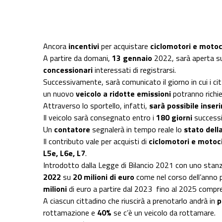
Share on Facebook
Share on Twitter
Share on E-Mail
Share on WhatsApp
Share on Telegram
Ancora
incentivi
per acquistare
ciclomotori e motocic
A partire da domani,
13 gennaio
2022, sarà aperta su
concessionari
interessati di registrarsi.
Successivamente, sarà comunicato il giorno in cui i ci
un nuovo
veicolo a ridotte emissioni
potranno richi
Attraverso lo sportello, infatti,
sarà possibile inserir
Il veicolo sarà consegnato entro i
180 giorni
successi
Un
contatore
segnalerà in tempo reale lo
stato della
Il contributo vale per acquisti di
ciclomotori e motoci
L5e, L6e, L7
.
Introdotto dalla Legge di Bilancio 2021 con uno sta
2022
su
20 milioni di euro
come nel corso dell’anno 
milioni
di euro a partire dal 2023 fino al 2025 compr
A ciascun cittadino che riuscirà a prenotarlo andrà in
p
rottamazione e
40%
se c’è un veicolo da rottamare.