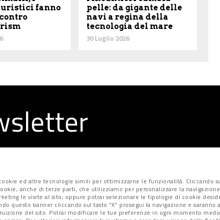
uristici fanno
pelle: da gigante delle
contro
navi a regina della
urism
tecnologia del mare
6
30 Luglio 2026
ewsletter
la redazione
ookie ed altre tecnologie simili per ottimizzarne le funzionalità. Cliccando su
i cookie, anche di terze parti, che utilizziamo per personalizzare la navigazione
marketing le visite al sito; oppure potrai selezionare le tipologie di cookie desi
ndo questo banner cliccando sul tasto “X” prosegui la navigazione e saranno at
fruizione del sito. Potrai modificare le tue preferenze in ogni momento median