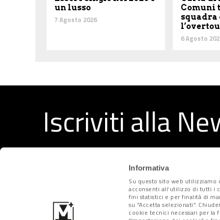
un lusso
Comuni t
squadra 
7 Agosto 2026
l’overto
6 Agosto 202
Iscriviti alla N
Ricevi ogni settimana i migliori articoli selezionati dal
Informativa
Su questo sito web utilizziamo c
acconsenti all’utilizzo di tutti 
fini statistici e per finalità di 
su "Accetta selezionati". Chiude
cookie tecnici necessari per la 