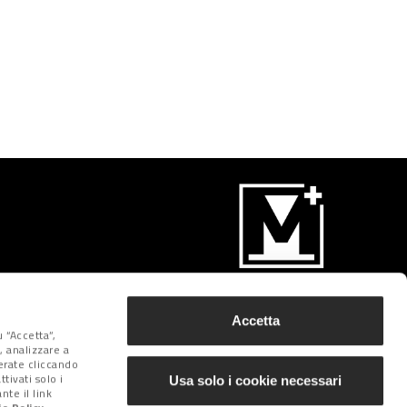
Iscriviti
Accetta
 “Accetta”,
, analizzare a
derate cliccando
tivati solo i
Usa solo i cookie necessari
te il link