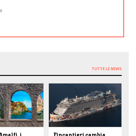
li
TUTTE LE NEWS
Amalfi, i
Fincantieri cambia