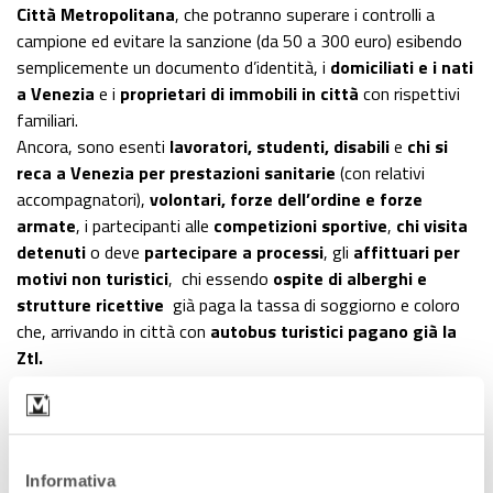
Città Metropolitana
, che potranno superare i controlli a
campione ed evitare la sanzione (da 50 a 300 euro) esibendo
semplicemente un documento d’identità, i
domiciliati e i nati
a Venezia
e i
proprietari di immobili in città
con rispettivi
familiari.
Ancora, sono esenti
lavoratori, studenti, disabili
e
chi si
reca a Venezia per prestazioni sanitarie
(con relativi
accompagnatori),
volontari, forze dell’ordine e forze
armate
, i partecipanti alle
competizioni sportive
,
chi visita
detenuti
o deve
partecipare a processi
, gli
affittuari per
motivi non turistici
, chi essendo
ospite di alberghi e
strutture ricettive
già paga la tassa di soggiorno e coloro
che, arrivando in città con
autobus turistici pagano già la
Ztl.
Per tutti gli altri, è previsto l’
obbligo di prenotazione e un
ticket
che va da un
minimo di 3 a un massimo di 10 euro,
a
seconda che si tratti di
giorni da bollino rosso già in sold
out
o meno. In ogni caso, a nessuno sarà impedito di entrare
Informativa
a Venezia: l’aumento del costo, però potrebbe dissuadere dal