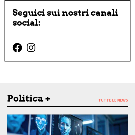
Seguici sui nostri canali
social:
Follow us on Facebook
Follow us on Instagram
Politica +
TUTTE LE NEWS