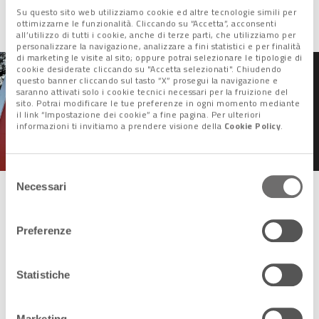
Su questo sito web utilizziamo cookie ed altre tecnologie simili per
farlo nei giorni di calca.
ottimizzarne le funzionalità. Cliccando su “Accetta”, acconsenti
all’utilizzo di tutti i cookie, anche di terze parti, che utilizziamo per
personalizzare la navigazione, analizzare a fini statistici e per finalità
di marketing le visite al sito; oppure potrai selezionare le tipologie di
cookie desiderate cliccando su "Accetta selezionati". Chiudendo
questo banner cliccando sul tasto “X” prosegui la navigazione e
saranno attivati solo i cookie tecnici necessari per la fruizione del
sito. Potrai modificare le tue preferenze in ogni momento mediante
Contributo d’accesso a
il link “Impostazione dei cookie” a fine pagina. Per ulteriori
Venezia, buona la prima
informazioni ti invitiamo a prendere visione della
Cookie Policy
.
Selezione
Necessari
del
Bambini, amici e parenti
consenso
Preferenze
Anche in questo caso, tuttavia, sono
in corso di valutazione
le esenzioni dal ticket per i bambini
(la soglia dei
6
anni
Statistiche
potrebbe essere portata a
12 o 14
) e per i
veneti
tutti.
Non saranno esenti coloro che arriveranno in città con le navi,
in auto e in treno.
Marketing