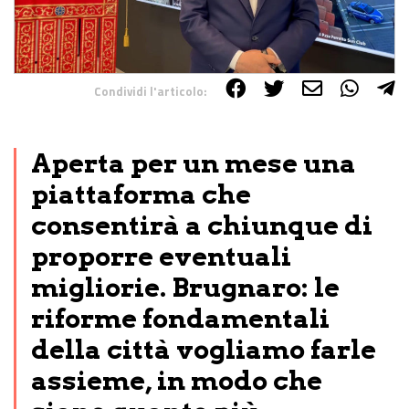
Condividi l'articolo:
Share on Facebook
Share on Twitter
Share on E-Mail
Share on WhatsApp
Share on Telegram
Aperta per un mese una
piattaforma che
consentirà a chiunque di
proporre eventuali
migliorie. Brugnaro: le
riforme fondamentali
della città vogliamo farle
assieme, in modo che