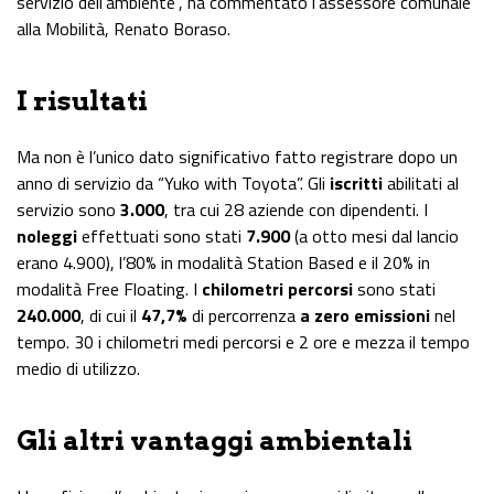
servizio dell’ambiente”, ha commentato l’assessore comunale
alla Mobilità, Renato Boraso.
I risultati
Ma non è l’unico dato significativo fatto registrare dopo un
anno di servizio da “Yuko with Toyota”. Gli
iscritti
abilitati al
servizio sono
3.000
, tra cui 28 aziende con dipendenti. I
noleggi
effettuati sono stati
7.900
(a otto mesi dal lancio
erano 4.900), l’80% in modalità Station Based e il 20% in
modalità Free Floating. I
chilometri percorsi
sono stati
240.000
, di cui il
47,7%
di percorrenza
a zero emissioni
nel
tempo. 30 i chilometri medi percorsi e 2 ore e mezza il tempo
medio di utilizzo.
Gli altri vantaggi ambientali