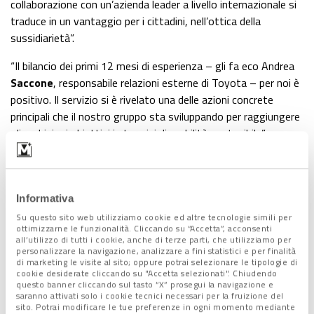
collaborazione con un’azienda leader a livello internazionale si
traduce in un vantaggio per i cittadini, nell’ottica della
sussidiarietà”.
“Il bilancio dei primi 12 mesi di esperienza – gli fa eco Andrea
Saccone
, responsabile relazioni esterne di Toyota – per noi è
positivo. Il servizio si è rivelato una delle azioni concrete
principali che il nostro gruppo sta sviluppando per raggiungere
gli ambiziosi obiettivi in termini di mobilità sostenibile”.
Saccone ha sottolineato anche il fattivo contributo dei
cittadini, che hanno offerto spunti di miglioramento con le
loro segnalazioni.
Informativa
Su questo sito web utilizziamo cookie ed altre tecnologie simili per
Le novità
ottimizzarne le funzionalità. Cliccando su “Accetta”, acconsenti
all’utilizzo di tutti i cookie, anche di terze parti, che utilizziamo per
personalizzare la navigazione, analizzare a fini statistici e per finalità
di marketing le visite al sito; oppure potrai selezionare le tipologie di
Forti del buon esito del primo anno di attività, si guarda
cookie desiderate cliccando su "Accetta selezionati". Chiudendo
dunque avanti. “Intendiamo
potenziare il servizio
,
questo banner cliccando sul tasto “X” prosegui la navigazione e
saranno attivati solo i cookie tecnici necessari per la fruizione del
introducendo nel contempo
tariffe ancora più convenienti
”,
sito. Potrai modificare le tue preferenze in ogni momento mediante