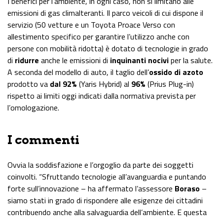
I benefici per l’ambiente, in ogni caso, non si limitano alle
emissioni di gas climalteranti. Il parco veicoli di cui dispone il
servizio (50 vetture e un Toyota Proace Verso con
allestimento specifico per garantire l’utilizzo anche con
persone con mobilità ridotta) è dotato di tecnologie in grado
di
ridurre
anche le emissioni di
inquinanti nocivi
per la salute.
A seconda del modello di auto, il taglio dell’
ossido di azoto
prodotto va
dal 92%
(Yaris Hybrid) al
96%
(Prius Plug-in)
rispetto ai limiti oggi indicati dalla normativa prevista per
l’omologazione.
I commenti
Ovvia la soddisfazione e l’orgoglio da parte dei soggetti
coinvolti. “Sfruttando tecnologie all’avanguardia e puntando
forte sull’innovazione – ha affermato l’assessore
Boraso
–
siamo stati in grado di rispondere alle esigenze dei cittadini
contribuendo anche alla salvaguardia dell’ambiente. E questa