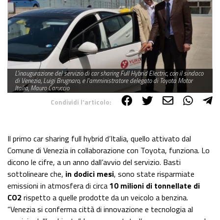
L'inaugurazione del servizio di car sharing Full Hybrid Electric, con il sindaco
di Venezia, Luigi Brugnaro, e l'amministratore delegato di Toyota Motor
Italia, Mauro Caruccio
Condividi l'articolo:
Share on Facebook
Share on Twitter
Share on E-Mail
Share on WhatsApp
Share on Telegram
Il primo car sharing full hybrid d’Italia, quello attivato dal
Comune di Venezia in collaborazione con Toyota, funziona. Lo
dicono le cifre, a un anno dall’avvio del servizio. Basti
sottolineare che,
in dodici mesi
, sono state risparmiate
emissioni in atmosfera di circa
10 milioni di tonnellate di
CO2
rispetto a quelle prodotte da un veicolo a benzina.
“Venezia si conferma città di innovazione e tecnologia al