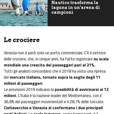
Nautico trasforma la
laguna in un’arena di
campioni
Le crociere
Venezia non è però solo un porto commerciale. C’è il settore
delle crociere, che, in cinque anni, ha fatto registrare
su scala
mondiale una crescita dei passeggeri pari al 21%.
Tutti gli analisti concordano che il 2018 ha visto una ripresa
del
mercato italiano, tornato sopra la soglia degli 11
milioni di passeggeri
.
Le previsioni 2019 indicano la
possibilità di avvicinarsi ai 12
milioni
. L’Italia è la nazione leader del Mediterraneo, con il
36,8% dei passeggeri movimentati e il 28,7% delle toccate.
Civitavecchia e Venezia si confermano i due principali
porti italiani
. Lo
scalo lagunare,
come home port, è il