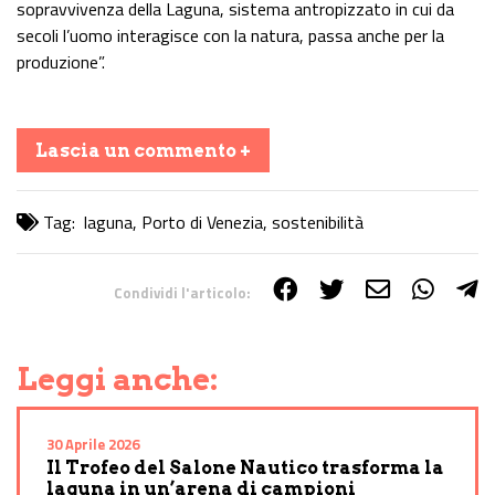
sopravvivenza della Laguna, sistema antropizzato in cui da
secoli l’uomo interagisce con la natura, passa anche per la
produzione”.
Lascia un commento +
Tag:
laguna
,
Porto di Venezia
,
sostenibilità
Condividi l'articolo:
Share on Facebook
Share on Twitter
Share on E-Mail
Share on WhatsApp
Share on Telegram
Leggi anche:
30 Aprile 2026
Il Trofeo del Salone Nautico trasforma la
laguna in un’arena di campioni