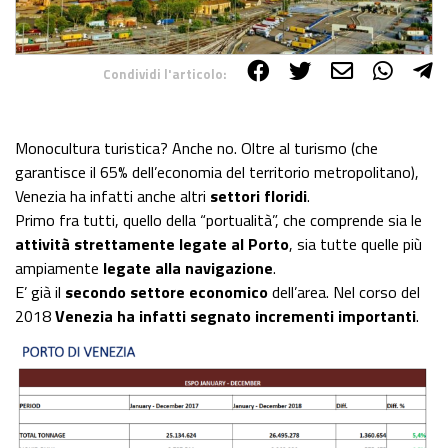
Condividi l'articolo:
Share on Facebook
Share on Twitter
Share on E-Mail
Share on WhatsApp
Share on Telegram
Monocultura turistica? Anche no. Oltre al turismo (che
garantisce il 65% dell’economia del territorio metropolitano),
Venezia ha infatti anche altri
settori floridi
.
Primo fra tutti, quello della “portualità”, che comprende sia le
attività strettamente legate al Porto
, sia tutte quelle più
ampiamente
legate alla navigazione
.
E’ già il
secondo settore economico
dell’area. Nel corso del
2018
Venezia ha infatti segnato incrementi importanti
.