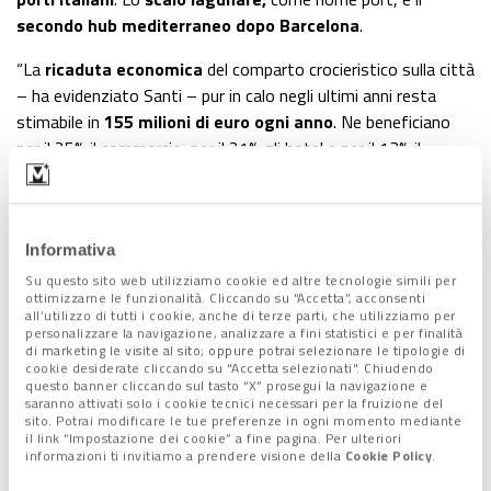
secondo hub mediterraneo dopo Barcelona
.
“La
ricaduta economica
del comparto crocieristico sulla città
– ha evidenziato Santi – pur in calo negli ultimi anni resta
stimabile in
155 milioni di euro ogni anno
. Ne beneficiano
per il 25% il commercio, per il 21% gli hotel e per il 13% il
comparto food and beverage”.
Informativa
Su questo sito web utilizziamo cookie ed altre tecnologie simili per
ottimizzarne le funzionalità. Cliccando su “Accetta”, acconsenti
all’utilizzo di tutti i cookie, anche di terze parti, che utilizziamo per
personalizzare la navigazione, analizzare a fini statistici e per finalità
di marketing le visite al sito; oppure potrai selezionare le tipologie di
cookie desiderate cliccando su "Accetta selezionati". Chiudendo
questo banner cliccando sul tasto “X” prosegui la navigazione e
saranno attivati solo i cookie tecnici necessari per la fruizione del
sito. Potrai modificare le tue preferenze in ogni momento mediante
il link “Impostazione dei cookie” a fine pagina. Per ulteriori
informazioni ti invitiamo a prendere visione della
Cookie Policy
.