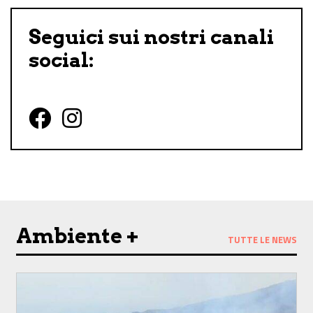
Seguici sui nostri canali
social:
Follow us on Facebook
Follow us on Instagram
Ambiente +
TUTTE LE NEWS