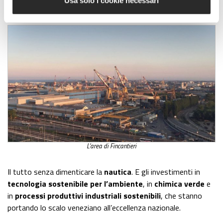
Usa solo i cookie necessari
lavoro
.
L’area di Fincantieri
Il tutto senza dimenticare la
nautica
. E gli investimenti in
tecnologia sostenibile per l’ambiente
, in
chimica verde
e
in
processi produttivi industriali sostenibili
, che stanno
portando lo scalo veneziano all’eccellenza nazionale.