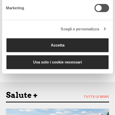
Marketing
Seguici sui nostri canali
social:
Scegli e personalizza
Accetta
Follow us on Facebook
Follow us on Instagram
Usa solo i cookie necessari
Salute +
TUTTE LE NEWS