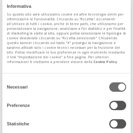
Informativa
Su questo sito web utilizziamo cookie ed altre tecnologie simili per
ottimizzarne le funzionalità. Cliccando su “Accetta”, acconsenti
Condividi l'articolo:
all’utilizzo di tutti i cookie, anche di terze parti, che utilizziamo per
Share on Facebook
Share on Twitter
Share on E-Mail
Share on WhatsApp
Share on Telegram
personalizzare la navigazione, analizzare a fini statistici e per finalità
di marketing le visite al sito; oppure potrai selezionare le tipologie di
cookie desiderate cliccando su "Accetta selezionati". Chiudendo
Leggi anche:
questo banner cliccando sul tasto “X” prosegui la navigazione e
saranno attivati solo i cookie tecnici necessari per la fruizione del
sito. Potrai modificare le tue preferenze in ogni momento mediante
il link “Impostazione dei cookie” a fine pagina. Per ulteriori
20 Febbraio 2025
informazioni ti invitiamo a prendere visione della
Cookie Policy
.
20 febbraio 2020: 5 anni fa, la pandemia
mise in ginocchio il mondo
Da Codogno alla chiusura delle scuole,
Selezione
dalla paura collettiva al lockdown
Necessari
del
globale, il Covid-19 ha segnato una
consenso
svolta epocale nelle nostre vite
Alcune […]
Preferenze
Statistiche