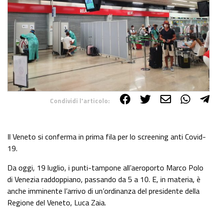
Condividi l'articolo:
Share on Facebook
Share on Twitter
Share on E-Mail
Share on WhatsApp
Share on Telegram
Il Veneto si conferma in prima fila per lo screening anti Covid-
19.
Da oggi, 19 luglio, i punti-tampone all’aeroporto Marco Polo
di Venezia raddoppiano, passando da 5 a 10. E, in materia, è
anche imminente l’arrivo di un’ordinanza del presidente della
Regione del Veneto, Luca Zaia.