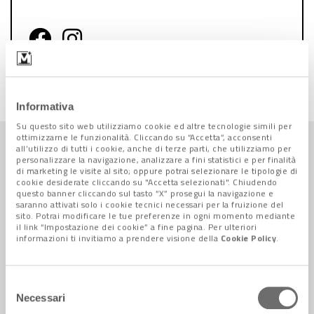
Follow us on Facebook
Follow us on Instagram
Informativa
Su questo sito web utilizziamo cookie ed altre tecnologie simili per
ottimizzarne le funzionalità. Cliccando su “Accetta”, acconsenti
all’utilizzo di tutti i cookie, anche di terze parti, che utilizziamo per
Arte e Cultura +
personalizzare la navigazione, analizzare a fini statistici e per finalità
TUTTE LE NEWS
di marketing le visite al sito; oppure potrai selezionare le tipologie di
cookie desiderate cliccando su "Accetta selezionati". Chiudendo
questo banner cliccando sul tasto “X” prosegui la navigazione e
saranno attivati solo i cookie tecnici necessari per la fruizione del
sito. Potrai modificare le tue preferenze in ogni momento mediante
il link “Impostazione dei cookie” a fine pagina. Per ulteriori
informazioni ti invitiamo a prendere visione della
Cookie Policy
.
Selezione
Necessari
del