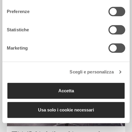
consenso
Preferenze
Marilyn, 64 anni dopo: il mito vive
Statistiche
ancora, il mistero anche
4 Agosto 2026
Marketing
Scegli e personalizza
Accetta
Usa solo i cookie necessari