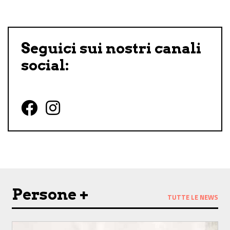
Seguici sui nostri canali
social:
Follow us on Facebook
Follow us on Instagram
Persone +
TUTTE LE NEWS