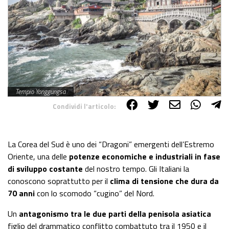
Tempio Yonggungsa
Condividi l'articolo:
Share on Facebook
Share on Twitter
Share on E-Mail
Share on WhatsApp
Share on Telegram
La Corea del Sud è uno dei “Dragoni” emergenti dell’Estremo
Oriente, una delle
potenze economiche e industriali in fase
di sviluppo costante
del nostro tempo. Gli Italiani la
conoscono soprattutto per il
clima di tensione che dura da
70 anni
con lo scomodo “cugino” del Nord.
Un
antagonismo
tra le due parti della penisola asiatica
figlio del drammatico conflitto combattuto tra il 1950 e il