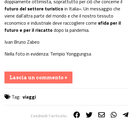
doppiamente ottimista, soprattutto per ciò che concerne il
futuro del settore turistico
in Italia». Un messaggio che
viene dall’altra parte del mondo e che il nostro tessuto
economico e industriale deve raccogliere come
sfida per il
futuro e per il riscatto
dopo la pandemia.
Ivan Bruno Zabeo
Nella foto in evidenza: Tempio Yonggungsa
Lascia un commento +
Tag:
viaggi
Condividi l'articolo:
Share on Facebook
Share on Twitter
Share on E-Mail
Share on WhatsApp
Share on Telegram