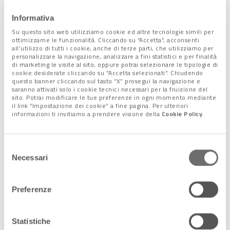
assimilando. Ma sono stato aiutato dai colleghi di italianistica
all’università che mi hanno reso tutto più semplice».
Informativa
Su questo sito web utilizziamo cookie ed altre tecnologie simili per
ottimizzarne le funzionalità. Cliccando su “Accetta”, acconsenti
all’utilizzo di tutti i cookie, anche di terze parti, che utilizziamo per
Busan, tra porto e sanità
personalizzare la navigazione, analizzare a fini statistici e per finalità
di marketing le visite al sito; oppure potrai selezionare le tipologie di
cookie desiderate cliccando su "Accetta selezionati". Chiudendo
Finora Busan è stata al margine del nostro viaggio coreano.
questo banner cliccando sul tasto “X” prosegui la navigazione e
saranno attivati solo i cookie tecnici necessari per la fruizione del
Alla domanda: «Quale altra città coreana conosci dopo Seul?»,
sito. Potrai modificare le tue preferenze in ogni momento mediante
nella maggior parte dei casi la risposta è una palla di fieno che
il link “Impostazione dei cookie” a fine pagina. Per ulteriori
informazioni ti invitiamo a prendere visione della
Cookie Policy
.
rotola nel deserto silenzioso. Ebbene,
Busan
è la
seconda
città più importante dopo la capitale
, bagnata dal
Mar del
Giappone
e ha
costanti scambi commerciali e culturali
Selezione
con l’isola nipponica di Kyushu e con la città di Fukuoka.
Necessari
del
La penisola coreana, del resto, era stata parte dell’Impero
consenso
giapponese dalla fine dell’Ottocento e fino alla fine della
Seconda Guerra Mondiale.
Preferenze
Statistiche