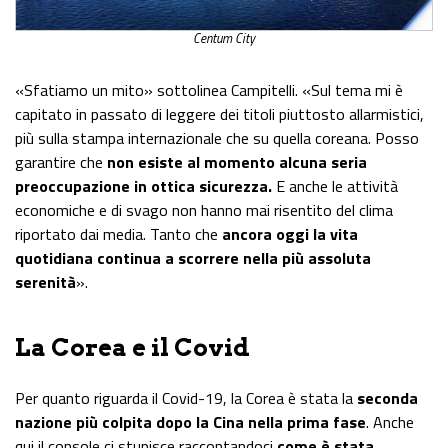
Centum City
«Sfatiamo un mito» sottolinea Campitelli. «Sul tema mi è
capitato in passato di leggere dei titoli piuttosto allarmistici,
più sulla stampa internazionale che su quella coreana. Posso
garantire che
non esiste al momento alcuna seria
preoccupazione in ottica sicurezza.
E anche le attività
economiche e di svago non hanno mai risentito del clima
riportato dai media. Tanto che
ancora oggi la vita
quotidiana continua a scorrere nella più assoluta
serenità
».
La Corea e il Covid
Per quanto riguarda il Covid-19, la Corea è stata la
seconda
nazione più colpita dopo la Cina nella prima fase
. Anche
qui il console ci stupisce raccontandoci
come è stata