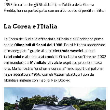
1953, in cui anche gli Stati Uniti, nell’ottica della Guerra
Fredda, hanno partecipato con un alto costo di perdite militari.
La Corea e l’Italia
La Corea del Sud si è affacciata all’Italia e all’Occidente prima
con le
Olimpiadi di Se
o
ul del 1988
. Poi si è fatta apprezzare
e “maneggiare” grazie ai suoi
elettrodomestici
, ai suoi
telefonini
e alle sue
automobili
. Ci ha fatto soffrire nel 2002
eliminandoci dal
M
ondiale di calcio
ospitato proprio in casa
loro. Ma la nostra “sindrome coreana” nello sport del pallone
risale addirittura 1966, con gli Azzurri sbattuti fuori dal
Mondiale inglese con il gol di Pak Doo-ik.