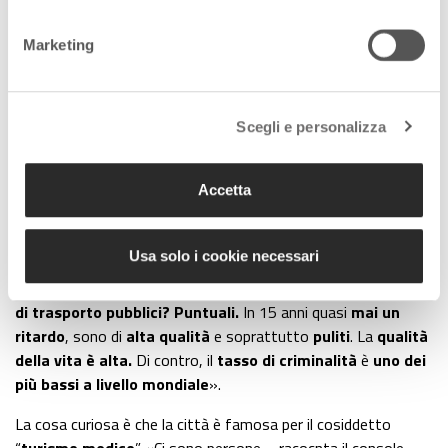
Marketing
Scegli e personalizza
Busan panorama notturno
Busan è la
capitale coreana dell’industria navale.
E il suo
Accetta
porto
è il
sesto del ranking mondiale tra i porti-container
.
È la
capitale nazionale del cinema
e vi si tiene il “Busan
Usa solo i cookie necessari
International Film Festival” ogni mese di ottobre. Campitelli
adora questa città, che per lui rasenta la perfezione: «I
mezzi
di trasporto pubblici? Puntuali.
In 15 anni quasi
mai un
ritardo
, sono di
alta qualità
e soprattutto
puliti
. La
qualità
della vita è alta.
Di contro, il
tasso di criminalità
è
uno dei
più bassi a livello mondiale
».
La cosa curiosa è che la città è famosa per il cosiddetto