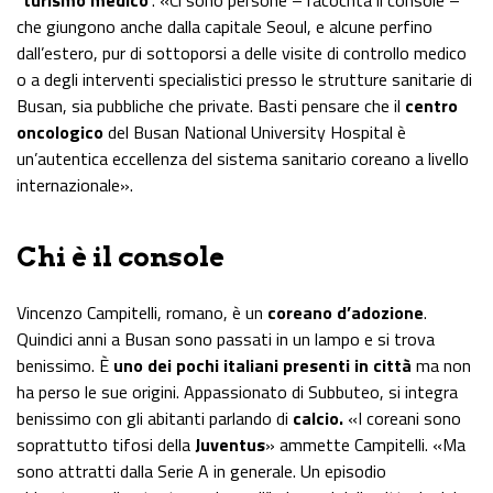
“
turismo medico
”. «Ci sono persone – racocnta il console –
che giungono anche dalla capitale Seoul, e alcune perfino
dall’estero, pur di sottoporsi a delle visite di controllo medico
o a degli interventi specialistici presso le strutture sanitarie di
Busan, sia pubbliche che private. Basti pensare che il
centro
oncologico
del Busan National University Hospital è
un’autentica eccellenza del sistema sanitario coreano a livello
internazionale».
Chi è il console
Vincenzo Campitelli, romano, è un
coreano d’adozione
.
Quindici anni a Busan sono passati in un lampo e si trova
benissimo. È
uno dei pochi italiani presenti in città
ma non
ha perso le sue origini. Appassionato di Subbuteo, si integra
benissimo con gli abitanti parlando di
calcio.
«I coreani sono
soprattutto tifosi della
Juventus
» ammette Campitelli. «Ma
sono attratti dalla Serie A in generale. Un episodio