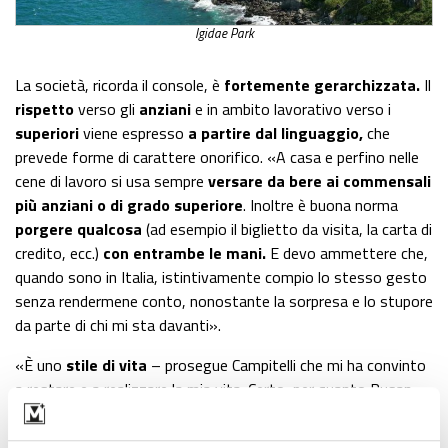
Igidae Park
La società, ricorda il console, è
fortemente gerarchizzata.
Il
rispetto
verso gli
anziani
e in ambito lavorativo verso i
superiori
viene espresso
a partire dal linguaggio,
che
prevede forme di carattere onorifico. «A casa e perfino nelle
cene di lavoro si usa sempre
versare da bere ai commensali
più anziani o di grado superiore
. Inoltre è buona norma
porgere qualcosa
(ad esempio il biglietto da visita, la carta di
credito, ecc.)
con entrambe le mani.
E devo ammettere che,
quando sono in Italia, istintivamente compio lo stesso gesto
senza rendermene conto, nonostante la sorpresa e lo stupore
da parte di chi mi sta davanti».
«È uno
stile di vita
– prosegue Campitelli che mi ha convinto
a restare e a realizzare la mia vita. Certo, per quanto Busan
sia una città globalizzata la
lingua
è stata un
problema
. Ho
imparato il coreano da autodidatta e ancora oggi sto