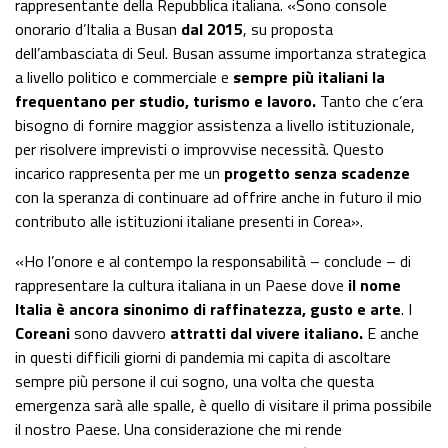
rappresentante della Repubblica italiana. «Sono console
onorario d’Italia a Busan
dal 2015
, su proposta
dell’ambasciata di Seul. Busan assume importanza strategica
a livello politico e commerciale e
sempre più italiani la
frequentano per studio, turismo e lavoro.
Tanto che c’era
bisogno di fornire maggior assistenza a livello istituzionale,
per risolvere imprevisti o improvvise necessità. Questo
incarico rappresenta per me un
progetto senza scadenze
con la speranza di continuare ad offrire anche in futuro il mio
contributo alle istituzioni italiane presenti in Corea».
«Ho l’onore e al contempo la responsabilità – conclude – di
rappresentare la cultura italiana in un Paese dove
il nome
Italia è ancora sinonimo di raffinatezza, gusto e arte
. I
C
oreani
sono davvero
attratti dal vivere italiano.
E anche
in questi difficili giorni di pandemia mi capita di ascoltare
sempre più persone il cui sogno, una volta che questa
emergenza sarà alle spalle, è quello di visitare il prima possibile
il nostro Paese. Una considerazione che mi rende