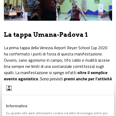
La tappa Umana-Padova 1
La prima tappa della Venezia Airport Reyer School Cup 2020
ha confermato i punti di forza di questa manifestazione.
Ovvero, sano agonismo in campo, tifo caldo e rivalità accese
(ma sempre nei limiti di una sostanziale correttezza) sugli
spalti. La manifestazione si spinge infatti
oltre il semplice
evento agonistico
. Sono previsti
premi anche per l’attività
comunicativa e le coreografie
, il
tifo
e il
fair play
. Tutto
quello, insomma, che ruota attorno al parquet e agli atleti.
Che restano, ovviamente, il cuore del torneo.
Informativa
Su questo sito web utilizziamo cookie ed altre tecnologie simili per