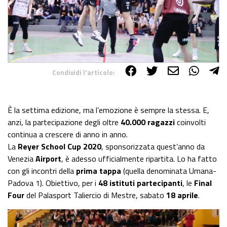
Condividi l'articolo:
Share on Facebook
Share on Twitter
Share on E-Mail
Share on WhatsApp
Share on Telegram
È la settima edizione, ma l’emozione è sempre la stessa. E,
anzi, la partecipazione degli oltre
40.000 ragazzi
coinvolti
continua a crescere di anno in anno.
La
Reyer School Cup 2020
, sponsorizzata quest’anno da
Venezia
Airport
, è adesso ufficialmente ripartita. Lo ha fatto
con gli incontri della
prima tappa
(quella denominata Umana-
Padova 1). Obiettivo, per i
48 istituti partecipanti
, le
Final
Four
del Palasport Taliercio di Mestre, sabato
18 aprile
.