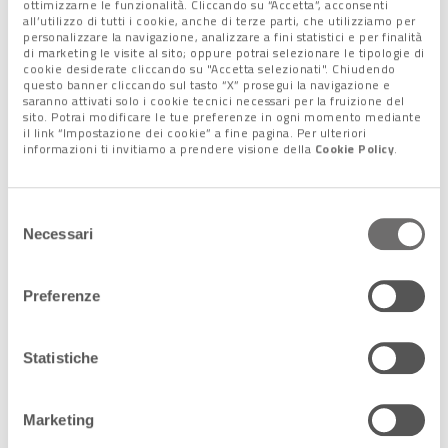
ottimizzarne le funzionalità. Cliccando su “Accetta”, acconsenti
all’utilizzo di tutti i cookie, anche di terze parti, che utilizziamo per
personalizzare la navigazione, analizzare a fini statistici e per finalità
di marketing le visite al sito; oppure potrai selezionare le tipologie di
cookie desiderate cliccando su "Accetta selezionati". Chiudendo
questo banner cliccando sul tasto “X” prosegui la navigazione e
saranno attivati solo i cookie tecnici necessari per la fruizione del
sito. Potrai modificare le tue preferenze in ogni momento mediante
il link “Impostazione dei cookie” a fine pagina. Per ulteriori
informazioni ti invitiamo a prendere visione della
Cookie Policy
.
Selezione
Necessari
del
Nel raccontare la prima tappa, allora, è giusto riconoscere i
consenso
meriti di chi, sul campo, si è più distinto. E parliamo dei padroni
Preferenze
di casa del
Duca degli Abruzzi
(primi a punteggio pieno con la
vittoria finale nello scontro diretto per 49-37) e dei ragazzi
dell’
Istituto Einstein di Piove di Sacco
.
Statistiche
Sono questi infatti i 2 istituti che hanno staccato il
lasciapassare per la seconda fase, denominata “
Reyer
Marketing
Madness
”. Sarà questa a designare le
4 squadre
che