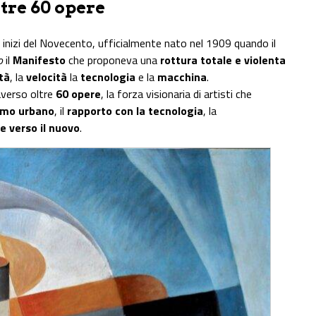
ltre 60 opere
inizi del Novecento, ufficialmente nato nel 1909 quando il
o
il
Manifesto
che proponeva una
rottura totale e violenta
tà
, la
velocità
la
tecnologia
e la
macchina
.
raverso oltre
60 opere
, la forza visionaria di artisti che
smo urbano
, il
rapporto con la tecnologia
, la
e verso il nuovo
.