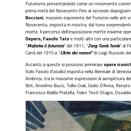
Futurismo presentandolo come un movimento coerente
prima metà del Novecento fino al secondo dopoguerra
Boccioni
, massino esponente del Furismo nelle arti visi
Novecento, esposta in mostra, dal tono sorprendente
morte. Il percorso dell’esposizione mette insieme opere
Depero, Fasullo Tato
e molti altri con una particolar
“
Mafarka il futurista
” del 1911, “
Zang Tumb Tumb
” di 
Carrà del 1915 e “
L’Arte dei rumori”
di Luigi Russolo de
Accanto a queste si possono ammirare
opere iconic
Italo Fasolo (fasullo) esposta nella Biennale di Venezi
Ambrosi, tra le massime espressioni di aeropittura del
Bot, Anselmo Bucci, Tullio Crali, Giulio D’Anna, Renato
Francesco Balilla Pratella, Fides Testi Stagni, Osvaldo 