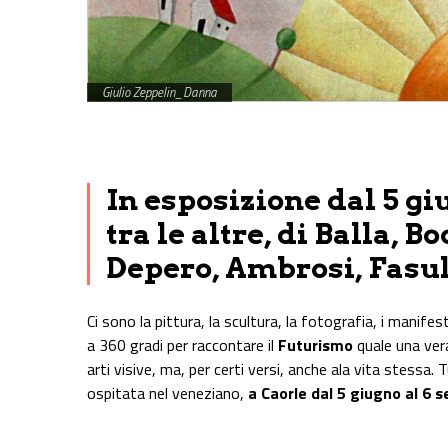
Giulio Zeppelin_Danna
Share on Facebook
Share on Twitter
Share on E-Mail
Share on WhatsApp
Share on Telegram
In esposizione dal 5 gi
tra le altre, di Balla, B
Depero, Ambrosi, Fasul
Ci sono la pittura, la scultura, la fotografia, i manife
a 360 gradi per raccontare il
Futurismo
quale una vera
arti visive, ma, per certi versi, anche ala vita stessa.
ospitata nel veneziano,
a Caorle dal 5 giugno al 6 