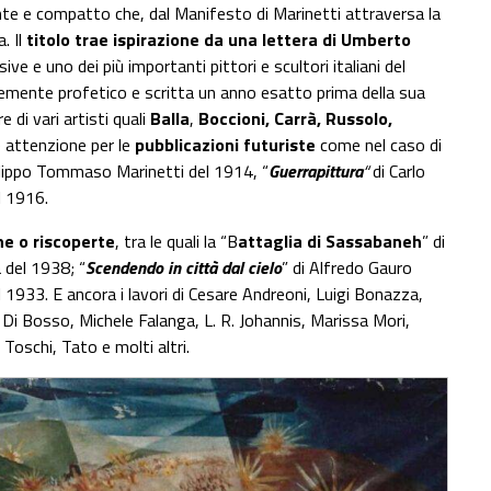
 e compatto che, dal Manifesto di Marinetti attraversa la
. Il
titolo trae ispirazione da una lettera di Umberto
ve e uno dei più importanti pittori e scultori italiani del
mente profetico e scritta un anno esatto prima della sua
 di vari artisti quali
Balla
,
Boccioni, Carrà, Russolo,
e attenzione per le
pubblicazioni futuriste
come nel caso di
Filippo Tommaso Marinetti del 1914, “
Guerrapittura
“
di Carlo
l 1916.
he o riscoperte
, tra le quali la “B
attaglia di Sassabaneh
” di
a del 1938; “
Scendendo in città dal cielo
” di Alfredo Gauro
 1933. E ancora i lavori di Cesare Andreoni, Luigi Bonazza,
 Di Bosso, Michele Falanga, L. R. Johannis, Marissa Mori,
Toschi, Tato e molti altri.