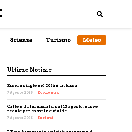
Scienza
Turismo
Meteo
Ultime Notizie
Essere single nel 2026 è un lusso
7 Agosto 2026
Economia
Caffè e differenziata: dal 12 agosto, nuove
regole per capsule e cialde
7 Agosto 2026
Società
L’Etna è tornato in attività: aeroporto di