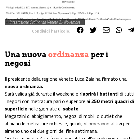
Intestazione Ordinanza Veneto 27 Novembre
Condividi l'articolo:
Share on Facebook
Share on Twitter
Share on E-Mail
Share on WhatsApp
Share on Telegram
Una nuova
ordinanza
per i
negozi
Il presidente della regione Veneto Luca Zaia ha firmato una
nuova ordinanza.
Sarà valida già durante il weekend e
riaprirà i battenti
di tutti
i negozi con metratura pari o superiore ai
250 metri quadri di
superficie
nelle giornate di
sabato
.
Magazzini di abbigliamento, negozi di mobili o outlet che
abbiano le metrature richieste, quindi, ritorneranno attivi per
almeno uno dei due giorni del fine settimana.
Ciò, ha spiegato Zaia, è reso possibile dall’introduzione, con la