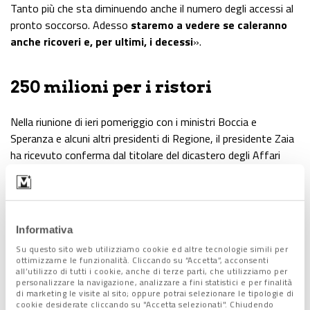
Tanto più che sta diminuendo anche il numero degli accessi al
pronto soccorso. Adesso
staremo a vedere se caleranno
anche ricoveri e, per ultimi, i decessi
».
250 milioni per i ristori
Nella riunione di ieri pomeriggio con i ministri Boccia e
Speranza e alcuni altri presidenti di Regione, il presidente Zaia
ha ricevuto conferma dal titolare del dicastero degli Affari
regionali che esiste un
fondo da 250 milioni di euro
dedicato ai ristori
per chi ha avuto ricadute economiche
legate alle ulteriori restrizioni decise dalle Regioni con
ordinanza.
Informativa
«È una partita – ha sottolineato il governatore – che riguarda
Su questo sito web utilizziamo cookie ed altre tecnologie simili per
non solo noi, ma ad esempio anche Emilia Romagna e
ottimizzarne le funzionalità. Cliccando su “Accetta”, acconsenti
Abruzzo. È un budget per me ancora molto risicato, ma, con i
all’utilizzo di tutti i cookie, anche di terze parti, che utilizziamo per
personalizzare la navigazione, analizzare a fini statistici e per finalità
colleghi, possiamo procedere fin da subito alla distribuzione».
di marketing le visite al sito; oppure potrai selezionare le tipologie di
cookie desiderate cliccando su "Accetta selezionati". Chiudendo