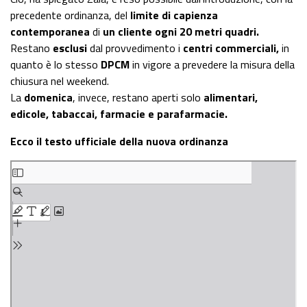
precedente ordinanza, del
limite di capienza
contemporanea
di
un cliente ogni 20 metri quadri.
Restano
esclusi
dal provvedimento i
centri commerciali,
in
quanto è lo stesso
DPCM
in vigore a prevedere la misura della
chiusura nel weekend.
La
domenica
, invece, restano aperti solo
alimentari,
edicole, tabaccai, farmacie e parafarmacie.
Ecco il testo ufficiale della nuova ordinanza
Skip
to
PDF
content