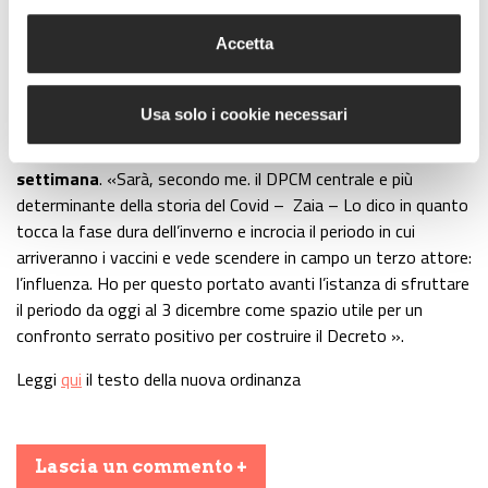
Verso il nuovo DPCM
Accetta
Se c’è attesa per la nuova definizione delle fasce nazionali
Usa solo i cookie necessari
(gialla, arancione e rossa) per le diverse Regioni, ancor più
attesa c’è per il
nuovo DPCM, atteso per la prossima
settimana
. «Sarà, secondo me. il DPCM centrale e più
determinante della storia del Covid – Zaia – Lo dico in quanto
tocca la fase dura dell’inverno e incrocia il periodo in cui
arriveranno i vaccini e vede scendere in campo un terzo attore:
l’influenza. Ho per questo portato avanti l’istanza di sfruttare
il periodo da oggi al 3 dicembre come spazio utile per un
confronto serrato positivo per costruire il Decreto ».
Leggi
qui
il testo della nuova ordinanza
Lascia un commento +