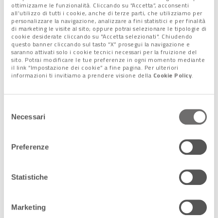
ottimizzarne le funzionalità. Cliccando su “Accetta”, acconsenti
all’utilizzo di tutti i cookie, anche di terze parti, che utilizziamo per
Premiato anche il
freno allo sviluppo alberghiero
partito nel
personalizzare la navigazione, analizzare a fini statistici e per finalità
di marketing le visite al sito; oppure potrai selezionare le tipologie di
2017, così come l’impegno, anche da parte delle aziende locali,
cookie desiderate cliccando su "Accetta selezionati". Chiudendo
a “creare
itinerari
che portano i visitatori oltre le famose
questo banner cliccando sul tasto “X” prosegui la navigazione e
saranno attivati solo i cookie tecnici necessari per la fruizione del
attrazioni del Ponte di Rialto e della Basilica di San Marco
sito. Potrai modificare le tue preferenze in ogni momento mediante
verso angoli sconosciuti
”.
il link “Impostazione dei cookie” a fine pagina. Per ulteriori
informazioni ti invitiamo a prendere visione della
Cookie Policy
.
Le scelte del Time
Selezione
Necessari
del
La decisione della rivista per Venezia, dunque, è
consenso
assolutamente in linea con i criteri adottati dal Time nella
compilazione della lista, sollecitando la rete internazionale di
Preferenze
corrispondenti e collaboratori a nominare i luoghi “con un
occhio a coloro che
offrono esperienze nuove ed
Statistiche
entusiasmanti
”. “E anche se potrebbe non essere ancora
possibile visitare in sicurezza ogni luogo, vale la pena leggerli
(e sognarli) finché non sarà il momento, ancora una volta, di
Marketing
esplorarli”, aggiunge.