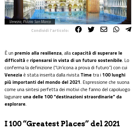
Venezia, Piazza San Marco
Condividi l'articolo:
Share on Facebook
Share on Twitter
Share on E-Mail
Share on WhatsApp
Share on Telegram
È un
premio alla resilienza
, alla
capacità di superare le
difficoltà
e
ripensarsi in vista di un futuro sostenibile
. Lo
conferma la definizione (“Un’icona a prova di futuro”) con cui
Venezia
è stata inserita dalla rivista
Time
tra i
100 luoghi
più importanti del mondo del 2021
. Espressione che suona
come una sintesi perfetta dei motivi che fanno del capoluogo
lagunare
una delle 100 “destinazioni straordinarie” da
esplorare
.
I 100 “Greatest Places” del 2021