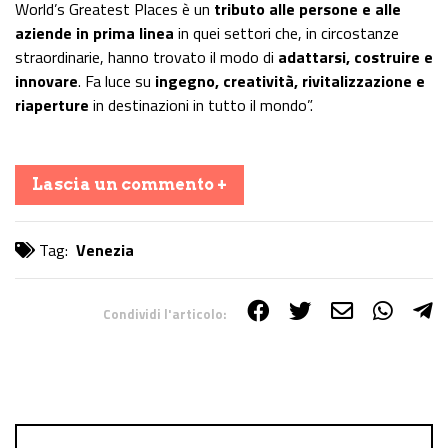
World’s Greatest Places è un
tributo alle persone e alle
aziende in prima linea
in quei settori che, in circostanze
straordinarie, hanno trovato il modo di
adattarsi, costruire e
innovare
. Fa luce su
ingegno, creatività, rivitalizzazione e
riaperture
in destinazioni in tutto il mondo”.
Lascia un commento +
Tag:
Venezia
Condividi l'articolo:
Share on Facebook
Share on Twitter
Share on E-Mail
Share on WhatsApp
Share on Telegram