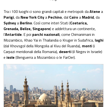
Tra i 100 luoghi ci sono grandi capitali e metropoli: da
Atene
a
Parigi
, da
New York City
a
Pechino
, dal
Cairo
a
Madrid
, da
Sydney
a
Berlino
. Così come interi Stati (
Costarica,
Grenada, Belize, Singapore
) e addirittura un continente,
l’
Antartide
. E poi
parchi nazionali
, come Chimanimani in
Mozambico, Khao Yai in Thailandia o Kruger in Sudafrica,
laghi
(dal Khovsgol della Mongolia al Kivu del Ruanda),
monti
(i
Carpazi meridionali della Romania),
deserti
(il Negev in Israele)
e
isole
(Benguerra a Mozambico o le FarOer).