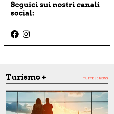
Seguici sui nostri canali
social:
Follow us on Facebook
Follow us on Instagram
Turismo +
TUTTE LE NEWS