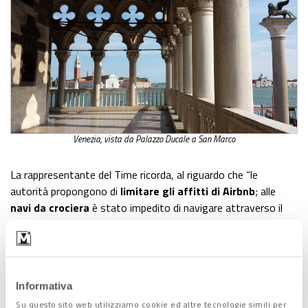
Venezia, vista da Palazzo Ducale a San Marco
La
rappresentante del Time ricorda, al riguardo che “le
autorità propongono di
limitare gli affitti di Airbnb
; alle
navi da crociera
è stato impedito di navigare attraverso il
centro della città; e gli
escursionisti
pagheranno una
tassa
da
gennaio 2022
, riducendo il carico sulle delicate strade della
città”. E poi il
Mose
: “Le
nuove barriere
funzionanti
significano una maggiore protezione contro le inondazioni,
Informativa
con una protezione aggiuntiva sulla strada per la bassa
Su questo sito web utilizziamo cookie ed altre tecnologie simili per
Piazza San Marco”.