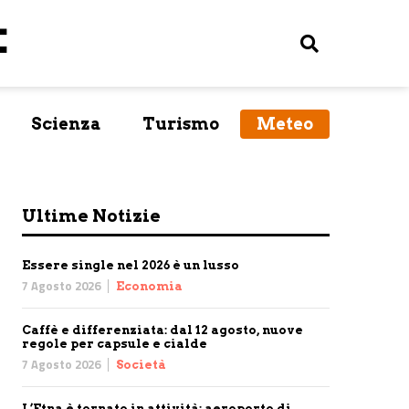
Scienza
Turismo
Meteo
Ultime Notizie
Essere single nel 2026 è un lusso
7 Agosto 2026
Economia
Caffè e differenziata: dal 12 agosto, nuove
regole per capsule e cialde
7 Agosto 2026
Società
L’Etna è tornato in attività: aeroporto di