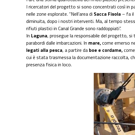
I ricercatori del progetto si sono concentrati così in pa
nelle zone esplorate. “Nell’area di
Sacca Fisola
– fa i
diminuita, dopo i nostri interventi. Ma, al tempo stess
rifiuti plastici in Canal Grande sono raddoppiati”.
In
Laguna
, prosegue la responsabile del progetto, si t
parabordi dalle imbarcazioni. In
mare,
come emerso nell
legati alla pesca
, a partire da
boe e cordame,
come è
cui è stata trasmessa la documentazione raccolta, che
presenza fisica in loco.