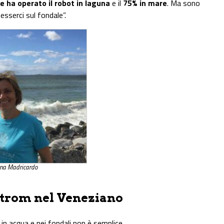
e ha operato il robot in laguna
e il
75% in mare
. Ma sono
sserci sul fondale”.
ina Madricardo
lstrom nel Veneziano
i in acqua e nei fondali non è semplice.