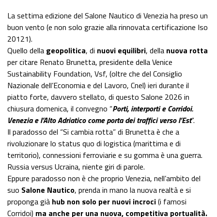
La settima edizione del Salone Nautico di Venezia ha preso un
buon vento (e non solo grazie alla rinnovata certificazione Iso
20121).
Quello della
geopolitica
, di
nuovi equilibri
, della
nuova rotta
per citare Renato Brunetta, presidente della Venice
Sustainability Foundation, Vsf, (oltre che del Consiglio
Nazionale dell’Economia e del Lavoro, Cnel) ieri durante il
piatto forte, davvero stellato, di questo Salone 2026 in
chiusura domenica, il convegno “
Porti, interporti e Corridoi.
Venezia e l’Alto Adriatico come porta dei traffici verso l’Est
“.
Il paradosso del “Si cambia rotta” di Brunetta è che a
rivoluzionare lo status quo di logistica (marittima e di
territorio), connessioni ferroviarie e su gomma è una guerra.
Russia versus Ucraina, niente giri di parole.
Eppure paradosso non è che proprio Venezia, nell’ambito del
suo
Salone Nautico
, prenda in mano la nuova realtà e si
proponga già
hub non solo per nuovi incroci
(i famosi
Corridoi)
ma anche per una nuova, competitiva portualità.