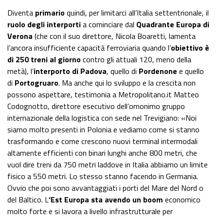
Diventa
primario
quindi, per limitarci all’Italia settentrionale, il
ruolo degli interporti
a cominciare dal
Quadrante Europa di
Verona
(che con il suo direttore, Nicola Boaretti, lamenta
l’ancora insufficiente capacità ferroviaria quando l’
obiettivo è
di 250 treni al giorno
contro gli attuali 120, meno della
metà), l’
interporto di Padova
, quello di
Pordenone
e quello
di
Portogruaro
. Ma anche qui lo sviluppo e la crescita non
possono aspettare, testimonia a Metropolitano.it Matteo
Codognotto, direttore esecutivo dell’omonimo gruppo
internazionale della logistica con sede nel Trevigiano: «Noi
siamo molto presenti in Polonia e vediamo come si stanno
trasformando e come crescono nuovi terminal intermodali
altamente efficienti con binari lunghi anche 800 metri, che
vuol dire treni da 750 metri laddove in Italia abbiamo un limite
fisico a 550 metri. Lo stesso stanno facendo in Germania.
Ovvio che poi sono avvantaggiati i porti del Mare del Nord o
del Baltico. L
‘Est Europa sta avendo un boom
economico
molto forte e si lavora a livello infrastrutturale per