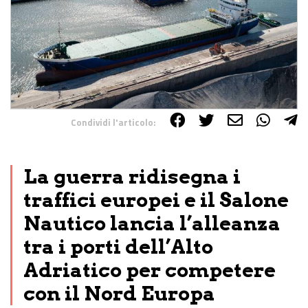
Condividi l'articolo:
Share on Facebook
Share on Twitter
Share on E-Mail
Share on WhatsApp
Share on Telegram
La guerra ridisegna i
traffici europei e il Salone
Nautico lancia l’alleanza
tra i porti dell’Alto
Adriatico per competere
con il Nord Europa