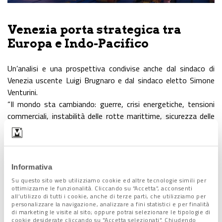
Venezia porta strategica tra
Europa e Indo-Pacifico
Un’analisi e una prospettiva condivise anche dal sindaco di
Venezia uscente Luigi Brugnaro e dal sindaco eletto Simone
Venturini.
“Il mondo sta cambiando: guerre, crisi energetiche, tensioni
commerciali, instabilità delle rotte marittime, sicurezza delle
forniture, nuovi equilibri verso Est – ha ricordato Brugnaro -.
Venezia e l’Alto Adriatico
devono tornare a ragionare da
porta d’ingresso e d’uscita dell’Europa
. Non solo come
luogo di transito, ma
come sistema integrato
: porto,
Informativa
aeroporto, ferrovia, autostrade, interporti, digitale, energia,
Su questo sito web utilizziamo cookie ed altre tecnologie simili per
industria e formazione”.
ottimizzarne le funzionalità. Cliccando su “Accetta”, acconsenti
all’utilizzo di tutti i cookie, anche di terze parti, che utilizziamo per
personalizzare la navigazione, analizzare a fini statistici e per finalità
di marketing le visite al sito; oppure potrai selezionare le tipologie di
cookie desiderate cliccando su "Accetta selezionati". Chiudendo