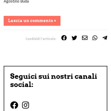
Agostino Buda
Lascia un commento +
Condividi l'articolo:
Share on Facebook
Share on Twitter
Share on E-Mail
Share on WhatsApp
Share on Telegram
Seguici sui nostri canali
social: