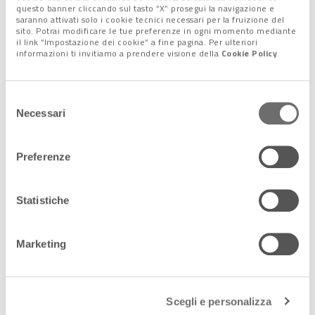
questo banner cliccando sul tasto “X” prosegui la navigazione e
saranno attivati solo i cookie tecnici necessari per la fruizione del
sito. Potrai modificare le tue preferenze in ogni momento mediante
il link “Impostazione dei cookie” a fine pagina. Per ulteriori
informazioni ti invitiamo a prendere visione della
Cookie Policy
.
Selezione
Necessari
del
consenso
Preferenze
Luigi Brugnaro
A sottolineare come la disponibilità delle risorse, la continuità
Statistiche
energetica e l’affidabilità delle reti logistiche siano prioritarie è
stato anche Simone Venturini : “Da questi fattori dipendono la
Marketing
crescita dei territori, l’occupazione, l’innovazione, la tenuta
delle imprese e la solidità delle filiere produttive – ha
rimarcato -. In questo scenario, la
centralità del porto di
Venezia, del Corridoio Mediterraneo e dei collegamenti
Scegli e personalizza