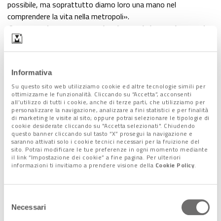
possibile, ma soprattutto diamo loro una mano nel
comprendere la vita nella metropoli».
Cosa secondo te portano con loro i ragazzi che seguite quando
tornano a casa?
Conoscenze, competenza, esperienze?
«Tutto
questo assieme, ma soprattutto un sogno che li porta ad
amare di più il nostro Paese e a cercare di restituirgli l’energia
Informativa
che qui trovano e che lì per ora sembra mancare».
Su questo sito web utilizziamo cookie ed altre tecnologie simili per
ottimizzarne le funzionalità. Cliccando su “Accetta”, acconsenti
all’utilizzo di tutti i cookie, anche di terze parti, che utilizziamo per
personalizzare la navigazione, analizzare a fini statistici e per finalità
di marketing le visite al sito; oppure potrai selezionare le tipologie di
Mauro Belcaro, il minore, a Padova opera come
cookie desiderate cliccando su "Accetta selezionati". Chiudendo
questo banner cliccando sul tasto “X” prosegui la navigazione e
saranno attivati solo i cookie tecnici necessari per la fruizione del
designer all’interno dell’azienda di moda di
sito. Potrai modificare le tue preferenze in ogni momento mediante
il link “Impostazione dei cookie” a fine pagina. Per ulteriori
famiglia. Anche lui ha spesso la valigia in mano per
informazioni ti invitiamo a prendere visione della
Cookie Policy
.
trovare nuovi fornitori, clienti, mercati, ma alla fine
la sua base rimane a Padova. Tra i suoi clienti
Selezione
Necessari
personaggi come Katia Ricciarelli e Sharon Stone.
del
consenso