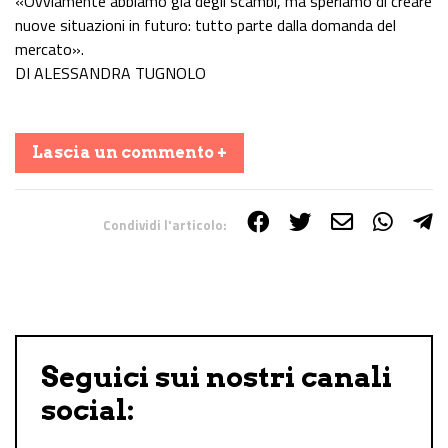
«Ovviamente abbiamo già degli scambi, ma speriamo di creare
nuove situazioni in futuro: tutto parte dalla domanda del
mercato».
DI ALESSANDRA TUGNOLO
Lascia un commento +
Condividi l'articolo:
Share on Facebook
Share on Twitter
Share on E-Mail
Share on WhatsApp
Share on Telegram
Seguici sui nostri canali
social: