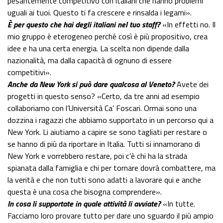
pesantemente competitivo con italiani che hanno problemi
uguali ai tuoi. Questo ti fa crescere e rinsalda i legami».
È per questo che hai degli italiani nel tuo staff?
«In effetti no. Il
mio gruppo è eterogeneo perché così è più propositivo, crea
idee e ha una certa energia. La scelta non dipende dalla
nazionalità, ma dalla capacità di ognuno di essere
competitivi».
Anche da New York si può dare qualcosa al Veneto?
Avete dei
progetti in questo senso? «Certo, da tre anni ad esempio
collaboriamo con l’Università Ca’ Foscari. Ormai sono una
dozzina i ragazzi che abbiamo supportato in un percorso qui a
New York. Li aiutiamo a capire se sono tagliati per restare o
se hanno di più da riportare in Italia. Tutti si innamorano di
New York e vorrebbero restare, poi c’è chi ha la strada
spianata dalla famiglia e chi per tornare dovrà combattere, ma
la verità e che non tutti sono adatti a lavorare qui e anche
questa è una cosa che bisogna comprendere».
In cosa li supportate in quale attività li avviate?
«In tutte.
Facciamo loro provare tutto per dare uno sguardo il più ampio