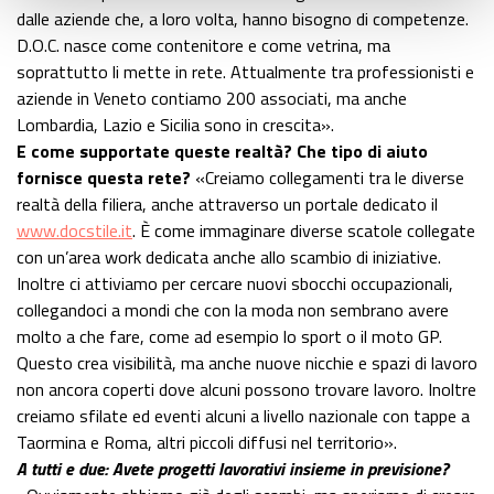
dalle aziende che, a loro volta, hanno bisogno di competenze.
D.O.C. nasce come contenitore e come vetrina, ma
soprattutto li mette in rete. Attualmente tra professionisti e
aziende in Veneto contiamo 200 associati, ma anche
Lombardia, Lazio e Sicilia sono in crescita».
E come supportate queste realtà? Che tipo di aiuto
fornisce questa rete?
«Creiamo collegamenti tra le diverse
realtà della filiera, anche attraverso un portale dedicato il
www.docstile.it
. È come immaginare diverse scatole collegate
con un’area work dedicata anche allo scambio di iniziative.
Inoltre ci attiviamo per cercare nuovi sbocchi occupazionali,
collegandoci a mondi che con la moda non sembrano avere
molto a che fare, come ad esempio lo sport o il moto GP.
Questo crea visibilità, ma anche nuove nicchie e spazi di lavoro
non ancora coperti dove alcuni possono trovare lavoro. Inoltre
creiamo sfilate ed eventi alcuni a livello nazionale con tappe a
Taormina e Roma, altri piccoli diffusi nel territorio».
A tutti e due: Avete progetti lavorativi insieme in previsione?