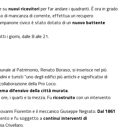
e su
nuovi ricevitori
per far andare i quadranti. È ora in grado
so di mancanza di corrente, effettua un recupero
 campanone civico è stato dotato di un
nuovo battente
utti i giorni, dalle 8 alle 21.
munale al Patrimonio, Renato Boraso, si inserisce nel più
ini e turisti “uno degli edifici più antichi e significativi di
collaborazione della Pro Loco.
tema difensivo della città murata
.
 ore, i quarti e la mezza. Fu
ricostruito
con un intervento
o Giovanni Fiorentin e il meccanico Giuseppe Negrato.
Dal 1861
amento e fu soggetto a
continui interventi di
ia Crivellaro.