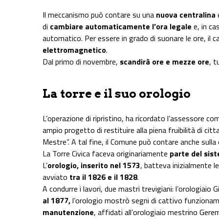
Il meccanismo può contare su una
nuova centralina
di
cambiare automaticamente l’ora legale
e, in ca
automatico. Per essere in grado di suonare le ore, il
elettromagnetico
.
Dal primo di novembre,
scandirà ore e mezze ore
, t
La torre e il suo orologio
L’operazione di ripristino, ha ricordato l’assessore co
ampio progetto di restituire alla piena fruibilità di cittad
Mestre”. A tal fine, il Comune può contare anche sulla 
La Torre Civica faceva originariamente
parte del sis
L’
orologio, inserito nel 1573
, batteva inizialmente le
avviato
tra il 1826 e il 1828
.
A condurre i lavori, due mastri trevigiani: l’orologiai
al 1877,
l’orologio mostrò segni di cattivo funzion
manutenzione
, affidati all’orologiaio mestrino Gerem