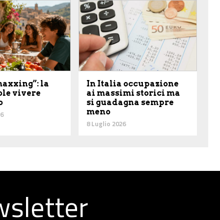
axxing”: la
In Italia occupazione
ole vivere
ai massimi storici ma
o
si guadagna sempre
meno
26
8 Luglio 2026
ewsletter