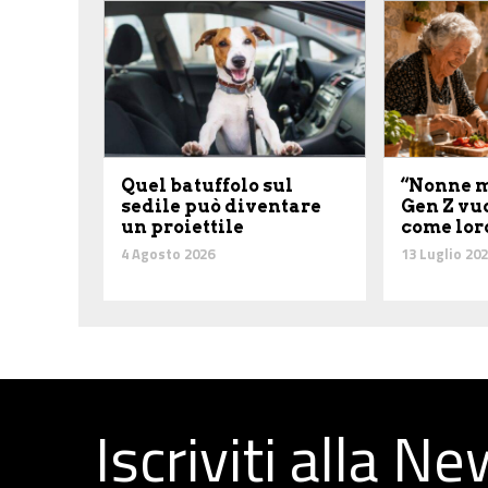
Quel batuffolo sul
“Nonne m
sedile può diventare
Gen Z vu
un proiettile
come lor
4 Agosto 2026
13 Luglio 20
Iscriviti alla N