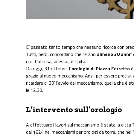
Share on Facebook
Share on Twitter
Share on E-Mail
Share on WhatsApp
Share on Telegram
E’ passato tanto tempo che nessuno ricorda con preci
Tutti, però, concordano che “erano
almeno 30 anni
”
ore. L’attesa, adesso, è finita.
Da oggi, 31 ottobre,
l’orologio di Piazza Ferretto
è 
grazie al nuovo meccanismo. Anzi, per essere precisi,
ritardare di 30′ l’avvio del meccanismo, quella che è 
le 12.30.
L’intervento sull’orologio
A effettuare i lavori sul meccanismo è stata la ditta 
dal 1824 nei meccanismi per orologi da torre, che nel