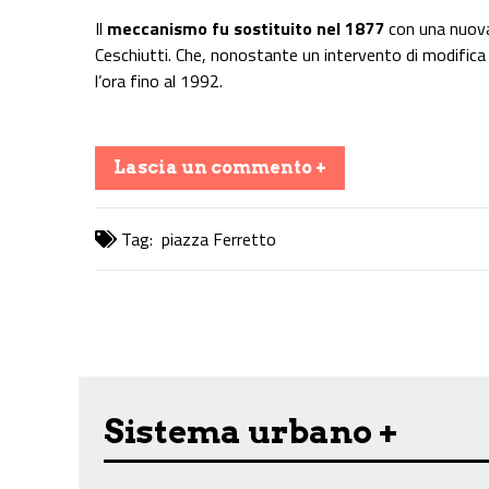
Il
meccanismo fu sostituito nel 1877
con una nuova 
Ceschiutti. Che, nonostante un intervento di modific
l’ora fino al 1992.
Lascia un commento +
Tag:
piazza Ferretto
Share on Facebook
Share on Twitter
Share on E-Mail
Share on WhatsApp
Share on Telegram
Sistema urbano +