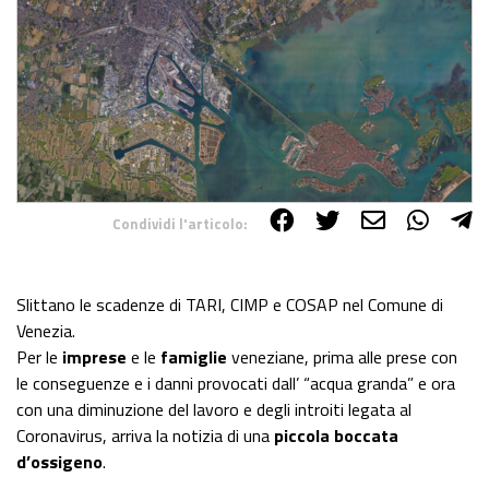
Condividi l'articolo:
Share on Facebook
Share on Twitter
Share on E-Mail
Share on WhatsApp
Share on Telegram
Slittano le scadenze di TARI, CIMP e COSAP nel Comune di
Venezia.
Per le
imprese
e le
famiglie
veneziane, prima alle prese con
le conseguenze e i danni provocati dall’ “acqua granda” e ora
con una diminuzione del lavoro e degli introiti legata al
Coronavirus, arriva la notizia di una
piccola boccata
d’ossigeno
.