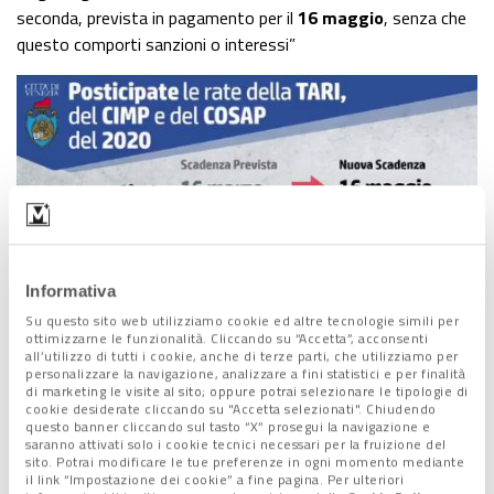
seconda, prevista in pagamento per il
16 maggio
, senza che
questo comporti sanzioni o interessi”
Informativa
Su questo sito web utilizziamo cookie ed altre tecnologie simili per
ottimizzarne le funzionalità. Cliccando su “Accetta”, acconsenti
all’utilizzo di tutti i cookie, anche di terze parti, che utilizziamo per
Lo stesso vale anche per le altre due imposte
CIMP
(canone
personalizzare la navigazione, analizzare a fini statistici e per finalità
di marketing le visite al sito; oppure potrai selezionare le tipologie di
pubblicità) e
COSAP
(canone occupazione spazi e aree
cookie desiderate cliccando su "Accetta selezionati". Chiudendo
pubbliche) previste in scadenza al 31 marzo, 31 maggio, 31
questo banner cliccando sul tasto “X” prosegui la navigazione e
saranno attivati solo i cookie tecnici necessari per la fruizione del
luglio e 31 ottobre. Queste saranno infatti fatte slittare
sito. Potrai modificare le tue preferenze in ogni momento mediante
sommando le prime due rate da mettere in scadenza
il link “Impostazione dei cookie” a fine pagina. Per ulteriori