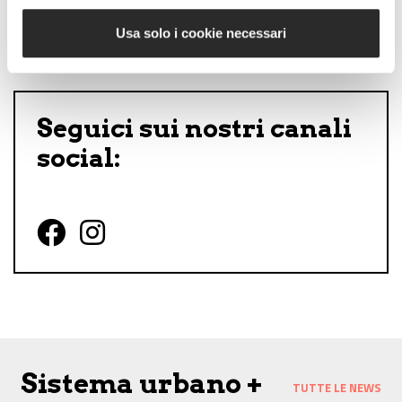
Share on Facebook
Share on Twitter
Share on E-Mail
Share on WhatsApp
Share on Telegram
Usa solo i cookie necessari
Seguici sui nostri canali
social:
Follow us on Facebook
Follow us on Instagram
Sistema urbano +
TUTTE LE NEWS