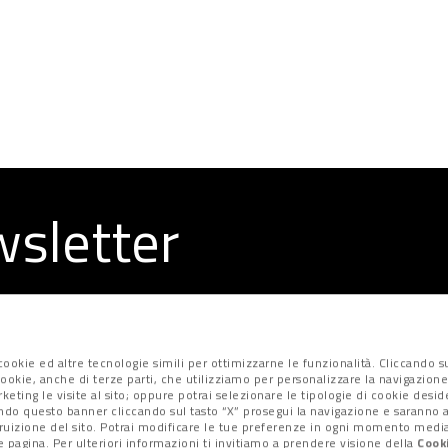
ewsletter
la redazione
ookie ed altre tecnologie simili per ottimizzarne le funzionalità. Cliccando su
i cookie, anche di terze parti, che utilizziamo per personalizzare la navigazione
marketing le visite al sito; oppure potrai selezionare le tipologie di cookie desi
ndo questo banner cliccando sul tasto “X” prosegui la navigazione e saranno at
fruizione del sito. Potrai modificare le tue preferenze in ogni momento median
 pagina. Per ulteriori informazioni ti invitiamo a prendere visione della
Cooki