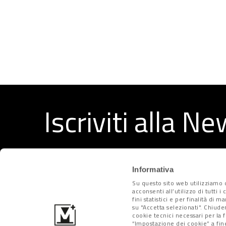
Iscriviti alla N
Ricevi ogni settimana i migliori articoli selezionati dal
Informativa
Su questo sito web utilizziamo c
acconsenti all’utilizzo di tutti 
fini statistici e per finalità di 
su "Accetta selezionati". Chiude
cookie tecnici necessari per la 
“Impostazione dei cookie” a fine