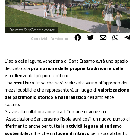
Struttura Sant'Erasmo render
Condividi l'articolo:
Share on Facebook
Share on Twitter
Share on E-Mail
Share on WhatsApp
Share on Telegram
L’isola della laguna veneziana di Sant’Erasmo avrà uno spazio
dedicato alla
promozione delle proprie tradizioni e delle
eccellenze
del proprio territorio.
Una
struttura
fissa che sarà realizzata vicino all’approdo dei
mezzi pubblici e che rappresenterà un luogo di
valorizzazione
del patrimonio storico e naturalistico
dell’ambiente
isolano.
Grazie alla collaborazione tra il Comune di Venezia e
l’Associazione Santerasmo l’isola avrà così un nuovo punto di
riferimento anche per tutte le
attività legate al turismo
sostenibile,
oltre che un
luogo di ritrovo
per i suoi abitanti,