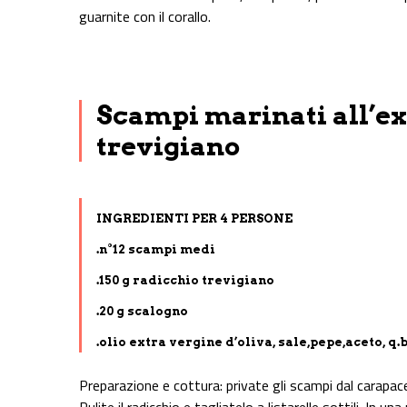
guarnite con il corallo.
Scampi marinati all’ex
trevigiano
INGREDIENTI PER 4 PERSONE
.n°12 scampi medi
.150 g radicchio trevigiano
.20 g scalogno
.olio extra vergine d’oliva, sale,pepe,aceto, q.b
Preparazione e cottura: private gli scampi dal carapace, t