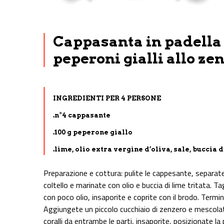
Cappasanta in padella 
peperoni gialli allo ze
INGREDIENTI PER 4 PERSONE
.n°4 cappasante
.100 g peperone giallo
.lime, olio extra vergine d’oliva, sale, buccia 
Preparazione e cottura: pulite le cappesante, separate i
coltello e marinate con olio e buccia di lime tritata. Ta
con poco olio, insaporite e coprite con il brodo. Termin
Aggiungete un piccolo cucchiaio di zenzero e mescolate
coralli da entrambe le parti, insaporite, posizionate l