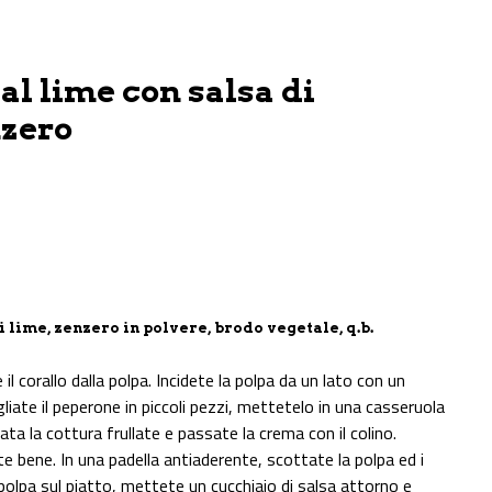
al lime con salsa di
nzero
di lime, zenzero in polvere, brodo vegetale, q.b.
l corallo dalla polpa. Incidete la polpa da un lato con un
gliate il peperone in piccoli pezzi, mettetelo in una casseruola
ata la cottura frullate e passate la crema con il colino.
 bene. In una padella antiaderente, scottate la polpa ed i
a polpa sul piatto, mettete un cucchiaio di salsa attorno e