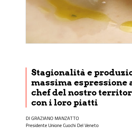
Share on Facebook
Share on Twitter
Share on E-Mail
Share on WhatsApp
Share on Telegram
Stagionalità e produzi
massima espressione an
chef del nostro territor
con i loro piatti
DI GRAZIANO MANZATTO
Presidente Unione Cuochi Del Veneto