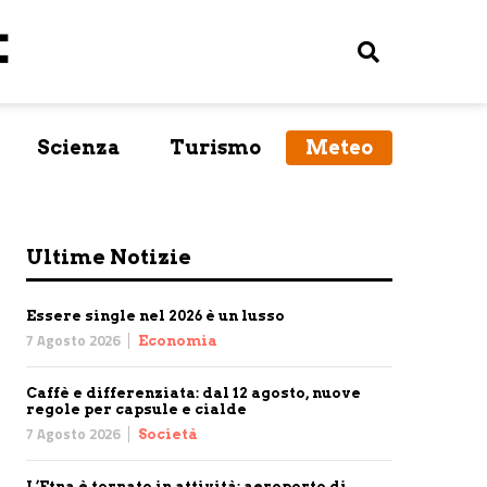
Scienza
Turismo
Meteo
Ultime Notizie
Essere single nel 2026 è un lusso
7 Agosto 2026
Economia
Caffè e differenziata: dal 12 agosto, nuove
regole per capsule e cialde
7 Agosto 2026
Società
L’Etna è tornato in attività: aeroporto di