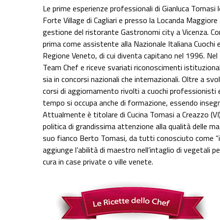
Le prime esperienze professionali di Gianluca Tomasi 
Forte Village di Cagliari e presso la Locanda Maggiore 
gestione del ristorante Gastronomi city a Vicenza. C
prima come assistente alla Nazionale Italiana Cuoch
Regione Veneto, di cui diventa capitano nel 1996. Ne
Team Chef e riceve svariati riconoscimenti istituzion
sia in concorsi nazionali che internazionali. Oltre a svol
corsi di aggiornamento rivolti a cuochi professionisti 
tempo si occupa anche di formazione, essendo insegna
Attualmente è titolare di Cucina Tomasi a Creazzo (VI
politica di grandissima attenzione alla qualità delle ma
suo fianco Berto Tomasi, da tutti conosciuto come “il
aggiunge l’abilità di maestro nell’intaglio di vegetali p
cura in case private o ville venete.