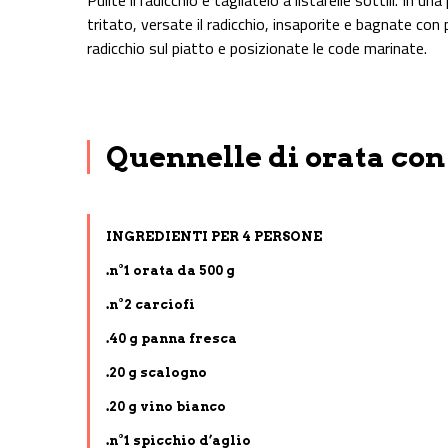
Pulite il radicchio e tagliatelo a listarelle sottili. In 
tritato, versate il radicchio, insaporite e bagnate co
radicchio sul piatto e posizionate le code marinate.
Quennelle di orata con
INGREDIENTI PER 4 PERSONE
.n°1 orata da 500 g
.n°2 carciofi
.40 g panna fresca
.20 g scalogno
.20 g vino bianco
.n°1 spicchio d’aglio