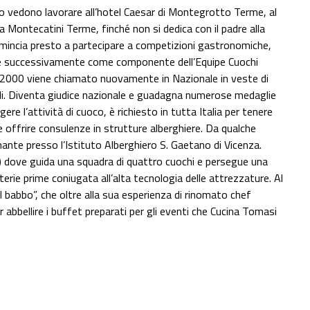
lo vedono lavorare all’hotel Caesar di Montegrotto Terme, al
a Montecatini Terme, finché non si dedica con il padre alla
omincia presto a partecipare a competizioni gastronomiche,
i e successivamente come componente dell’Equipe Cuochi
l 2000 viene chiamato nuovamente in Nazionale in veste di
ali. Diventa giudice nazionale e guadagna numerose medaglie
gere l’attività di cuoco, è richiesto in tutta Italia per tenere
e offrire consulenze in strutture alberghiere. Da qualche
nte presso l’Istituto Alberghiero S. Gaetano di Vicenza.
) dove guida una squadra di quattro cuochi e persegue una
terie prime coniugata all’alta tecnologia delle attrezzature. Al
 babbo”, che oltre alla sua esperienza di rinomato chef
er abbellire i buffet preparati per gli eventi che Cucina Tomasi