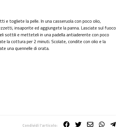
tti e togliete la pelle. In una casseruola con poco olio,
 pezzetti, insaporite ed aggiungete la panna. Lasciate sul fuoco
teli sottili e metteteli in una padella antiaderente con poco
ate la cottura per 2 minuti. Scolate, condite con olio e la
ate una quennelle di orata.
Condividi l'articolo: