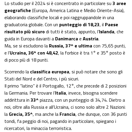
Lo studio per il 2024 si è concentrato in particolare su
3 aree
geografiche
(Europa, America Latina e Medio Oriente-Asia),
elaborando classifiche locali e poi raggruppandole in una
graduatoria globale. Con un
punteggio di 18,23
, il
Paese
risultato più sicuro
di tutti è stato, appunto, l’
Islanda
, che
guida in Europa davanti a
Danimarca
e
Austria
.
Ma, se si escludono la
Russia, 37^ e ultima
con 75,65 punti,
e l’
Ucraina, 36^ con 48,42
, la forbice è tra 1° e 35° posto è
di poco più di 18 punti.
Scorrendo la
classifica europea
, si può notare che sono gli
Stati del Nord e del Centro, i più sicuri.
Il primo “latino” è il Portogallo, 12°, che precede di 2 posizioni
la Germania. Per trovare l’
Italia
, invece, bisogna scendere
addirittura in
33^
piazza, con un punteggio di 34,74. Dietro a
noi, oltre alla Russia e all’Ucraina, ci sono solo altre 2 Nazioni:
la
Grecia, 35^
, ma anche la
Francia
, che dunque, con 36 punti
tondi, fa peggio di noi, pagando in particolare, spiegano i
ricercatori, la minaccia terroristica.