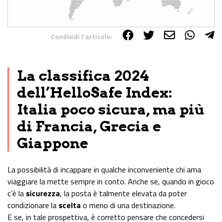
Condividi l'articolo:
Share on Facebook
Share on Twitter
Share on E-Mail
Share on WhatsApp
Share on Telegram
La classifica 2024
dell’HelloSafe Index:
Italia poco sicura, ma più
di Francia, Grecia e
Giappone
La possibilità di incappare in qualche inconveniente chi ama
viaggiare la mette sempre in conto. Anche se, quando in gioco
c’è la
sicurezza
, la posta è talmente elevata da poter
condizionare la
scelta
o meno di una destinazione.
E se, in tale prospettiva, è corretto pensare che concedersi