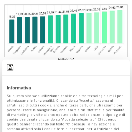
HelloSafe1
Immediatamente
prima dell’Italia
troviamo invece, risalendo
la graduatoria,
Albania, Cipro e Regno Unito
, a conferma del
Informativa
dato generale che vede penalizzate, nel calcolo dell’indice, sia
gli Stati mediterranei che quelli di più grandi dimensioni.
Su questo sito web utilizziamo cookie ed altre tecnologie simili per
ottimizzarne le funzionalità. Cliccando su “Accetta”, acconsenti
In generale, però, si può dire che, tra le 3 macro realtà prese in
all’utilizzo di tutti i cookie, anche di terze parti, che utilizziamo per
considerazione, il
nostro è il continente più sicuro
, con 30
personalizzare la navigazione, analizzare a fini statistici e per finalità
di marketing le visite al sito; oppure potrai selezionare le tipologie di
Paesi tra i primi 50 di questa classifica mondiale della
cookie desiderate cliccando su "Accetta selezionati". Chiudendo
sicurezza.
questo banner cliccando sul tasto “X” prosegui la navigazione e
saranno attivati solo i cookie tecnici necessari per la fruizione del