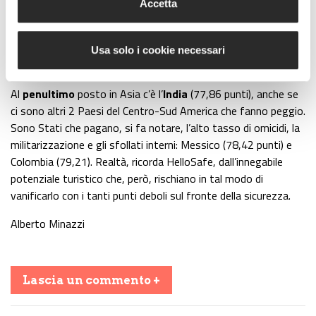
Accetta
(54,90, 23^)
davanti
sia pur di poco
alla Turchia
(24^, 57,86
punti)
e alla Cina
(25^ con 58,05).
Le
Filippine
, dove persistono le sfide alla sicurezza, sono
Usa solo i cookie necessari
invece all’
ultimo posto
assoluto con 82,32 punti.
Al
penultimo
posto in Asia c’è l’
India
(77,86 punti), anche se
ci sono altri 2 Paesi del Centro-Sud America che fanno peggio.
Sono Stati che pagano, si fa notare, l’alto tasso di omicidi, la
militarizzazione e gli sfollati interni: Messico (78,42 punti) e
Colombia (79,21). Realtà, ricorda HelloSafe, dall’innegabile
potenziale turistico che, però, rischiano in tal modo di
vanificarlo con i tanti punti deboli sul fronte della sicurezza.
Alberto Minazzi
Lascia un commento +