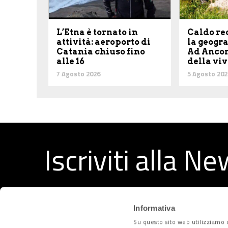
L’Etna è tornato in
Caldo re
attività: aeroporto di
la geogra
Catania chiuso fino
Ad Ancon
alle 16
della viv
7 Agosto 2026
5 Agosto 202
Iscriviti alla N
Ricevi ogni settimana i migliori articoli selezionati dal
Informativa
Su questo sito web utilizziamo c