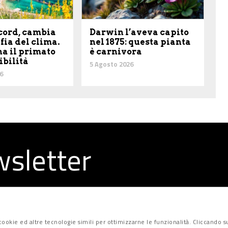
cord, cambia
Darwin l’aveva capito
fia del clima.
nel 1875: questa pianta
a il primato
è carnivora
ibilità
5 Agosto 2026
6
ewsletter
la redazione
ookie ed altre tecnologie simili per ottimizzarne le funzionalità. Cliccando su