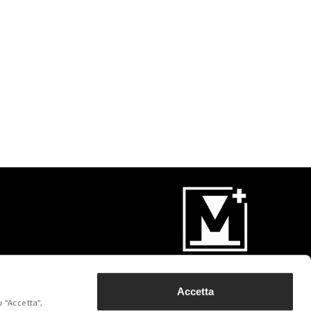
Iscriviti
Accetta
 “Accetta”,