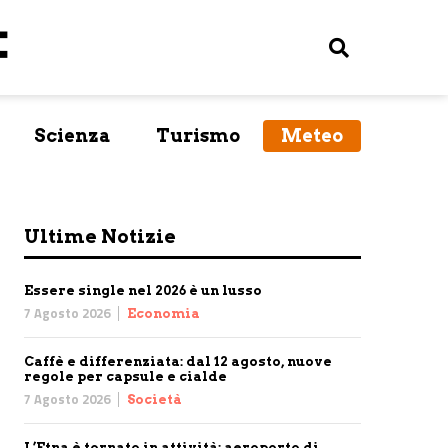
Scienza
Turismo
Meteo
Ultime Notizie
Essere single nel 2026 è un lusso
7 Agosto 2026
Economia
Caffè e differenziata: dal 12 agosto, nuove
regole per capsule e cialde
7 Agosto 2026
Società
L’Etna è tornato in attività: aeroporto di