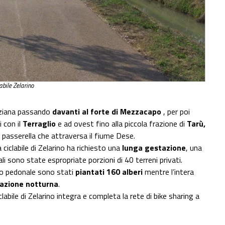
labile Zelarino
eziana passando
davanti al forte di Mezzacapo
, per poi
i con il
Terraglio
e ad ovest fino alla piccola frazione di
Tarù,
a passerella che attraversa il fiume Dese.
 ciclabile di Zelarino ha richiesto una
lunga gestazione
, una
li sono state espropriate porzioni di 40 terreni privati.
lo pedonale sono stati
piantati 160 alberi
mentre l’intera
nazione notturna
.
clabile di Zelarino integra e completa la rete di bike sharing a