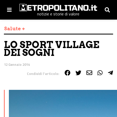
notizie e storie di valore
Salute +
LO SPORT VILLAGE
DEI SOGNI
12 Gennaio 2014
Condividi l'articolo:
Share on Facebook
Share on Twitter
Share on E-Mail
Share on WhatsApp
Share on Telegram