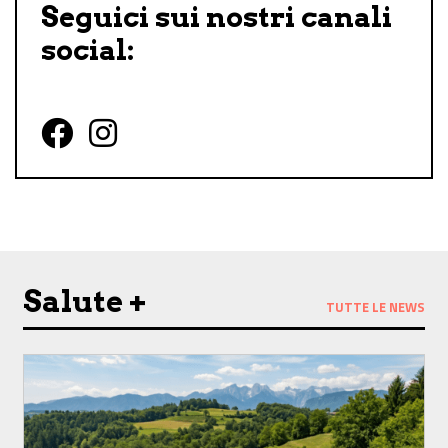
Seguici sui nostri canali
social:
Follow us on Facebook
Follow us on Instagram
Salute +
TUTTE LE NEWS