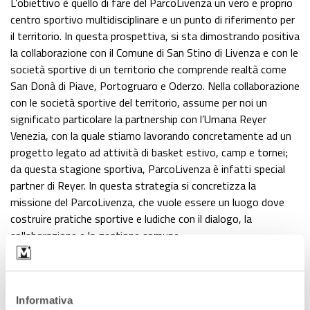
L’obiettivo è quello di fare del ParcoLivenza un vero e proprio
centro sportivo multidisciplinare e un punto di riferimento per
il territorio. In questa prospettiva, si sta dimostrando positiva
la collaborazione con il Comune di San Stino di Livenza e con le
società sportive di un territorio che comprende realtà come
San Donà di Piave, Portogruaro e Oderzo. Nella collaborazione
con le società sportive del territorio, assume per noi un
significato particolare la partnership con l’Umana Reyer
Venezia, con la quale stiamo lavorando concretamente ad un
progetto legato ad attività di basket estivo, camp e tornei;
da questa stagione sportiva, ParcoLivenza è infatti special
partner di Reyer. In questa strategia si concretizza la
missione del ParcoLivenza, che vuole essere un luogo dove
costruire pratiche sportive e ludiche con il dialogo, la
collaborazione e la gestione comune».
Ha parlato di attività ludiche. Cosa si intende?
«Proprio perché
ParcoLivenza non vuole essere una mera somma di impianti,
al suo interno si possono trovare diverse opzioni per
Informativa