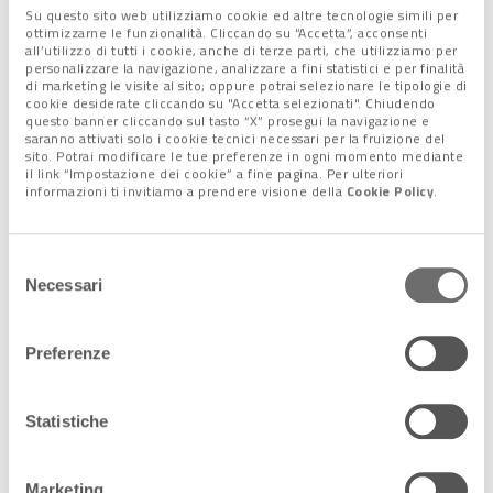
l’intrattenimento e lo svago: un lounge-snack bar con
Su questo sito web utilizziamo cookie ed altre tecnologie simili per
ristorante, un chiosco e griglieria presso la piscina esterna, un
ottimizzarne le funzionalità. Cliccando su “Accetta”, acconsenti
all’utilizzo di tutti i cookie, anche di terze parti, che utilizziamo per
salone eventi con capacità di oltre 300 posti a sedere
personalizzare la navigazione, analizzare a fini statistici e per finalità
particolarmente adatto ad appuntamenti enogastronomici,
di marketing le visite al sito; oppure potrai selezionare le tipologie di
cookie desiderate cliccando su "Accetta selezionati". Chiudendo
musicali, culturali, espositivi. Nel perimetro del ParcoLivenza, i
questo banner cliccando sul tasto “X” prosegui la navigazione e
più piccoli hanno anche a disposizione un’area giochi
saranno attivati solo i cookie tecnici necessari per la fruizione del
sito. Potrai modificare le tue preferenze in ogni momento mediante
attrezzata. Inoltre, durante la stagione estiva, ospitiamo i
il link “Impostazione dei cookie” a fine pagina. Per ulteriori
camp organizzati dal Parco stesso, da associazioni private,
informazioni ti invitiamo a prendere visione della
Cookie Policy
.
oppure dai Comuni limitrofi. È in fase di allestimento un’area
camping per ospitalità ed eventi durante l’estate».
Selezione
Quali altre particolarità completano il ParcoLivenza?
«Le
Necessari
del
strutture sportive e ricettive sono immerse in una grande
consenso
area verde. Tutto è curato nei minimi dettagli, sia nella
Preferenze
gestione delle aree verdi, sia nell’attenzione all’impatto
ambientale di ogni attività, a cominciare dalla produzione di
energia con impianto fotovoltaico, alla mobilità interna con
Statistiche
automezzi a trazione elettrica. Un’ultima curiosità: la
struttura è dotata anche di aviosuperficie per voli ultraleggeri,
Marketing