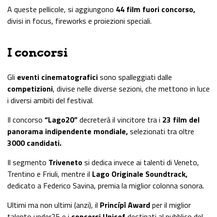
A queste pellicole, si aggiungono
44 film fuori concorso,
divisi in focus, fireworks e proiezioni speciali.
I concorsi
Gli
eventi cinematografici
sono spalleggiati dalle
competizioni
, divise nelle diverse sezioni, che mettono in luce
i diversi ambiti del festival.
Il concorso
“Lago20”
decreterà il vincitore tra i
23 film del
panorama indipendente mondiale,
selezionati tra oltre
3000 candidati.
Il segmento
Triveneto
si dedica invece ai talenti di Veneto,
Trentino e Friuli, mentre il
Lago Originale Soundtrack,
dedicato a Federico Savina, premia la miglior colonna sonora.
Ultimi ma non ultimi (anzi), il
Princípî Award
per il miglior
talento under25 e i
concorsi Unicef
destinati al pubblico del