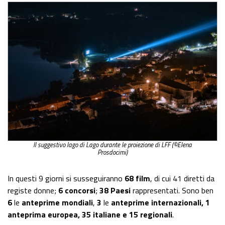
Il suggestivo lago di Lago durante le proiezione di LFF (©Elena
Prosdocimi)
In questi 9 giorni si susseguiranno
68 film
, di cui 41 diretti da
registe donne;
6 concorsi
;
38 Paesi
rappresentati. Sono ben
6
le
anteprime mondiali
,
3
le
anteprime internazionali,
1
anteprima europea, 35 italiane e 15 regionali
.