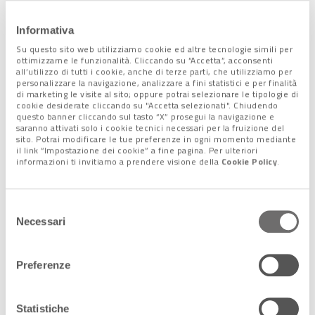
Informativa
Su questo sito web utilizziamo cookie ed altre tecnologie simili per
ottimizzarne le funzionalità. Cliccando su “Accetta”, acconsenti
all’utilizzo di tutti i cookie, anche di terze parti, che utilizziamo per
L’attenzione alle persone non
personalizzare la navigazione, analizzare a fini statistici e per finalità
di marketing le visite al sito; oppure potrai selezionare le tipologie di
udenti
cookie desiderate cliccando su "Accetta selezionati". Chiudendo
questo banner cliccando sul tasto “X” prosegui la navigazione e
saranno attivati solo i cookie tecnici necessari per la fruizione del
L’inclusione
del festival, poi, non guarda solo ai giovani.
sito. Potrai modificare le tue preferenze in ogni momento mediante
il link “Impostazione dei cookie” a fine pagina. Per ulteriori
Particolarmente importante è il progetto
Singplicity
, con il
informazioni ti invitiamo a prendere visione della
Cookie Policy
.
quale si includono le persone
sorde
nell’esperienza
cinematografica, mettendone in risalto la loro identità. Alcune
rappresentazione verranno sottotitolate con la
Lis (la lingua
Selezione
italiana dei segni)
, e saranno sempre presenti di interpreti
Necessari
del
della lingua dei segni per aiutare i non udenti nell’esperienza
consenso
quotidiana dell’evento.
Preferenze
È previsto anche il
premio speciale Ritmi Visivi
, con il quale
Statistiche