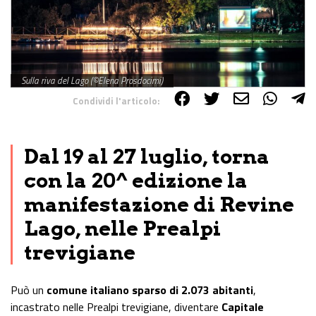
Sulla riva del Lago (©Elena Prosdocimi)
Condividi l'articolo:
Share on Facebook
Share on Twitter
Share on E-Mail
Share on WhatsApp
Share on Telegram
Dal 19 al 27 luglio, torna
con la 20^ edizione la
manifestazione di Revine
Lago, nelle Prealpi
trevigiane
Può un
comune italiano sparso di 2.073 abitanti
,
incastrato nelle Prealpi trevigiane, diventare
Capitale