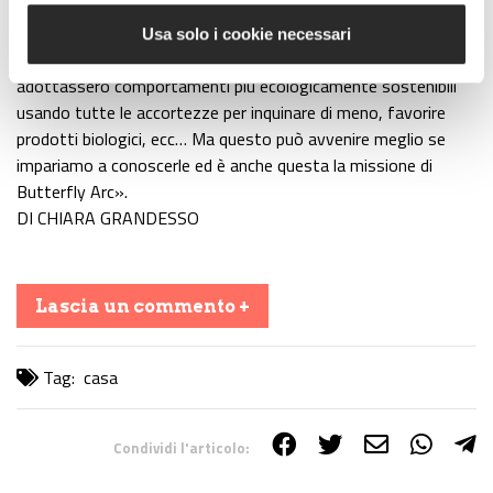
pesticidi o dell’erosione dell’habitat, maggiore è la perdita in
biodiversità che viene marcata dalla perdita di specie di
Usa solo i cookie necessari
farfalle. Per preservarle occorrerebbe che le persone
adottassero comportamenti più ecologicamente sostenibili
usando tutte le accortezze per inquinare di meno, favorire
prodotti biologici, ecc… Ma questo può avvenire meglio se
impariamo a conoscerle ed è anche questa la missione di
Butterfly Arc».
DI CHIARA GRANDESSO
Lascia un commento +
Tag:
casa
Condividi l'articolo:
Share on Facebook
Share on Twitter
Share on E-Mail
Share on WhatsApp
Share on Telegram