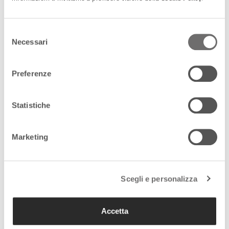
naturali e in generale infondere nei visitatori un’etica
ambientale che speriamo abbia frutti anche nella loro vita
Selezione
privata».
Necessari
del
In questo periodo così delicato, in che modo riuscite a
consenso
finanziarvi?
«Il finanziamento di Butterfly Arc si basa sui
visitatori stessi, che con il loro biglietto o con l’acquisto di
Preferenze
vari beni nello shop sostengono la casa delle farfalle e tutte
le attività, spesso gratuite, ad essa collegata come ad
Statistiche
esempio le serate scientifiche aperte al pubblico».
Una triste constatazione: si vedono sempre meno farfalle nel
nostro territorio. Qual è la “ricetta” per preservarle?
«Le
Marketing
farfalle, con le loro ali variopinte, sono una specie di libro
illustrato sui complessi equilibri della natura. Colori, disegni e
forma delle ali, sono per noi elementi di comunicazione chiara
Scegli e personalizza
e diretta della conseguenza della loro complessa ed antica
interazione con l’ecosistema dove vivono. Esse sono anche
indicatori della situazione ambientale di un territorio. Maggiore
Accetta
è il degrado ambientale a causa dell’inquinamento, dell’uso di