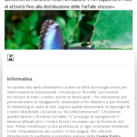
di attività fino alla distribuzione delle farfalle stesse».
Informativa
Su questo sito web utilizziamo cookie ed altre tecnologie simili per
ottimizzarne le funzionalità. Cliccando su “Accetta”, acconsenti
all’utilizzo di tutti i cookie, anche di terze parti, che utilizziamo per
Entrando nella vostra struttura si ha la sensazione di entrare in
personalizzare la navigazione, analizzare a fini statistici e per finalità
una sorta di mondo parallelo, quasi un ambiente ancora
di marketing le visite al sito; oppure potrai selezionare le tipologie di
cookie desiderate cliccando su "Accetta selezionati". Chiudendo
incontaminato. Cosa cercate di trasmettere con la vostra
questo banner cliccando sul tasto “X” prosegui la navigazione e
attività?
«Le farfalle sono un veicolo eccezionale per
saranno attivati solo i cookie tecnici necessari per la fruizione del
sito. Potrai modificare le tue preferenze in ogni momento mediante
trasmettere valori come il giusto rapporto tra uomo e
il link “Impostazione dei cookie” a fine pagina. Per ulteriori
ambiente, il rispetto per la diversità, il valore degli equilibri
informazioni ti invitiamo a prendere visione della
Cookie Policy
.