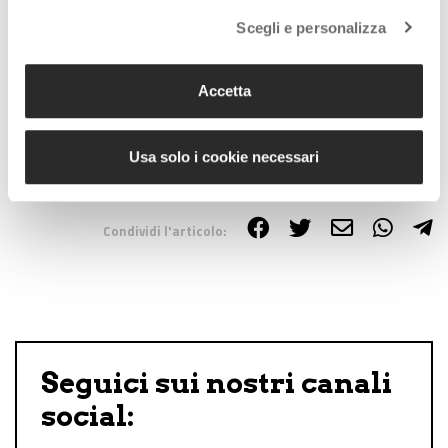
Alberto Minazzi
Scegli e personalizza
Accetta
Lascia un commento +
Usa solo i cookie necessari
Tag:
tasse
Condividi l'articolo:
Share on Facebook
Share on Twitter
Share on E-Mail
Share on WhatsApp
Share on Telegram
Seguici sui nostri canali
social: