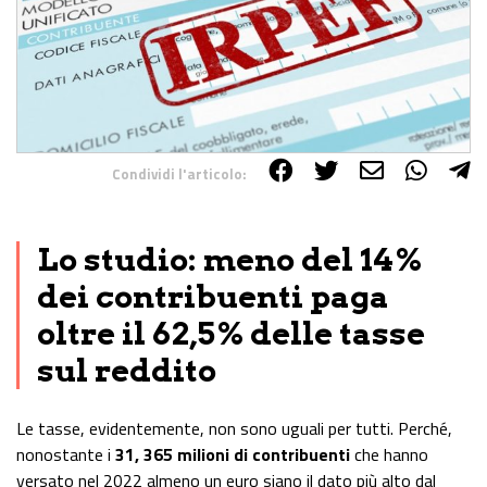
Condividi l'articolo:
Share on Facebook
Share on Twitter
Share on E-Mail
Share on WhatsApp
Share on Telegram
Lo studio: meno del 14%
dei contribuenti paga
oltre il 62,5% delle tasse
sul reddito
Le tasse, evidentemente, non sono uguali per tutti. Perché,
nonostante i
31, 365 milioni di contribuenti
che hanno
versato nel 2022 almeno un euro siano il dato più alto dal