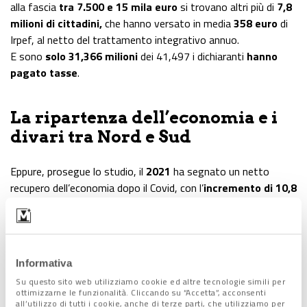
alla fascia
tra 7.500 e 15 mila euro
si trovano altri più di
7,8
milioni di cittadini,
che hanno versato in media
358 euro
di
Irpef, al netto del trattamento integrativo annuo.
E sono
solo 31,366 milioni
dei 41,497 i dichiaranti
hanno
pagato tasse
.
La ripartenza dell’economia e i
divari tra Nord e Sud
Eppure, prosegue lo studio, il
2021
ha segnato un netto
recupero dell’economia dopo il Covid, con l’
incremento di 10,8
miliardi di euro del gettito fiscale
che ha ampiamente
superato la perdita di 8,2 miliardi del 2020. Ma questo, nel
dettaglio, ha
aumentato ulteriormente le differenze tra
le regioni settentrionali e il resto del Paese
.
Informativa
Al
Nord
, esattamente, il
gettito è cresciuto del +7,18%
,
Su questo sito web utilizziamo cookie ed altre tecnologie simili per
contro il +
5,97% del Centro
e il
+5,54% del Sud
.
ottimizzarne le funzionalità. Cliccando su “Accetta”, acconsenti
all’utilizzo di tutti i cookie, anche di terze parti, che utilizziamo per