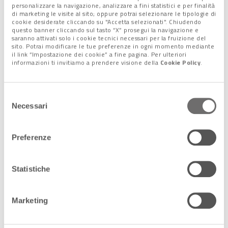
personalizzare la navigazione, analizzare a fini statistici e per finalità
di marketing le visite al sito; oppure potrai selezionare le tipologie di
cookie desiderate cliccando su "Accetta selezionati". Chiudendo
questo banner cliccando sul tasto “X” prosegui la navigazione e
saranno attivati solo i cookie tecnici necessari per la fruizione del
sito. Potrai modificare le tue preferenze in ogni momento mediante
il link “Impostazione dei cookie” a fine pagina. Per ulteriori
informazioni ti invitiamo a prendere visione della
Cookie Policy
.
Selezione
Necessari
del
consenso
Le
regioni settentrionali,
a partire dalla Lombardia, hanno
Preferenze
così garantito il
57,43%
(pari a 100,6 miliardi) del totale del
gettito, scendendo al
21,83% del Centro
(38,2 miliardi) e al
20,74%
(36,3 miliardi)
del Sud
. Al
Nord
, i
contribuenti sono il
Statistiche
75%
della popolazione (e il 60% versa almeno un euro), al
Centro
si scende rispettivamente al
71,5% e al 54,7%
,
Marketing
mentre al
Meridione
appena il
42,19%
(sul 62,3% che fanno la
dichiarazione) ha un
reddito positivo.