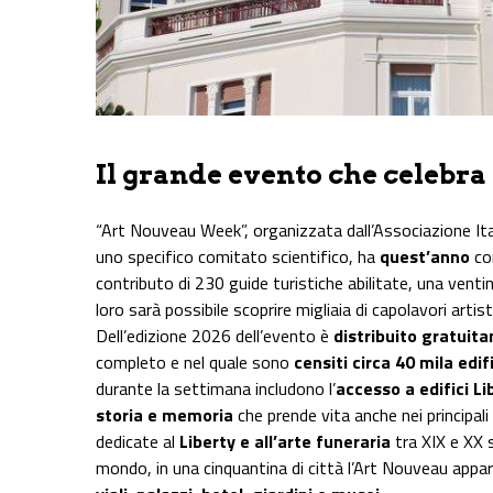
Il grande evento che celebra
“Art Nouveau Week”, organizzata dall’Associazione Ital
uno specifico comitato scientifico, ha
quest’anno
c
contributo di 230 guide turistiche abilitate, una venti
loro sarà possibile scoprire migliaia di capolavori artist
Dell’edizione 2026 dell’evento è
distribuito gratuit
completo e nel quale sono
censiti circa 40 mila edi
durante la settimana includono l’
accesso a edifici Li
storia e memoria
che prende vita anche nei principali 
dedicate al
Liberty e all’arte funeraria
tra XIX e XX s
mondo, in una cinquantina di città l’Art Nouveau apparirà