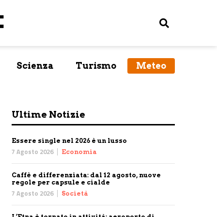
Scienza
Turismo
Meteo
Ultime Notizie
Essere single nel 2026 è un lusso
7 Agosto 2026
Economia
Caffè e differenziata: dal 12 agosto, nuove
regole per capsule e cialde
7 Agosto 2026
Società
L’Etna è tornato in attività: aeroporto di