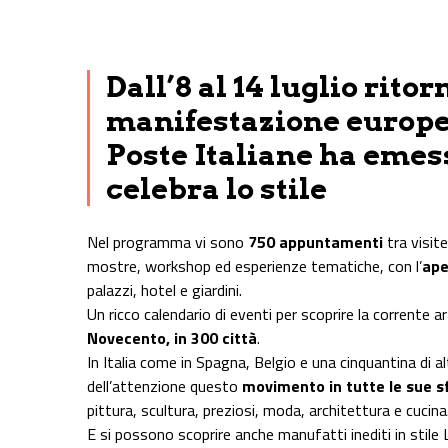
Share on Facebook
Share on Twitter
Share on E-Mail
Share on WhatsApp
Share on Telegram
Dall’8 al 14 luglio rit
manifestazione europea
Poste Italiane ha emes
celebra lo stile
Nel programma vi sono
750 appuntamenti
tra visit
mostre, workshop ed esperienze tematiche, con l’
ape
palazzi, hotel e giardini.
Un ricco calendario di eventi per scoprire la corrente a
Novecento, in 300 città
.
In Italia come in Spagna, Belgio e una cinquantina di al
dell’attenzione questo
movimento in tutte le sue s
pittura, scultura, preziosi, moda, architettura e cucina
E si possono scoprire anche manufatti inediti in stile L