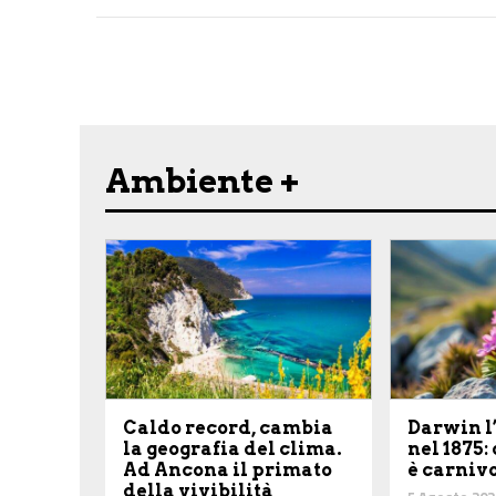
Share on Facebook
Share on Twitter
Share on E-Mail
Share on WhatsApp
Share on Telegram
Ambiente +
Caldo record, cambia
Darwin l
la geografia del clima.
nel 1875:
Ad Ancona il primato
è carniv
della vivibilità