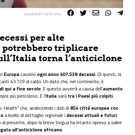
Condividi l'articolo:
ecessi per alte
potrebbero triplicare
ull’Italia torna l’anticiclone
in
Europa
causino
ogni anno 407.538 decessi
. Di questi, la
tanti 43.729 al caldo. Un dato che, nel continente, è
i qui a fine secolo
. E questo avverrà a causa dell’
aumento
mpre più pericoloso. E l’
Italia
sarà
tra i Paesi più colpiti
.
c Health” che, analizzando i dati di
854 città europee con
ta
a livello di dettaglio regionale i
decessi attuali e futuri
al presente, dopo la breve tregua ha intanto ripreso a salire
gata all’anticiclone africano
.