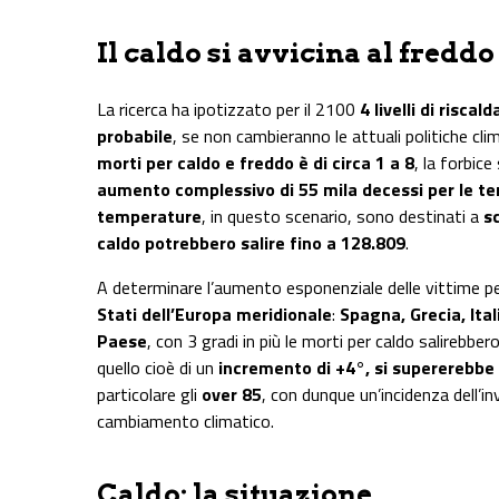
Il caldo si avvicina al freddo
La ricerca ha ipotizzato per il 2100
4 livelli di risca
probabile
, se non cambieranno le attuali politiche cl
morti per caldo e freddo è di circa 1 a 8
, la forbic
aumento complessivo di 55 mila decessi per le t
temperature
, in questo scenario, sono destinati a
s
caldo potrebbero salire fino a 128.809
.
A determinare l’aumento esponenziale delle vittime pe
Stati dell’Europa meridionale
:
Spagna, Grecia, Ital
Paese
, con 3 gradi in più le morti per caldo salirebber
quello cioè di un
incremento di +4°, si supererebbe
particolare gli
over 85
, con dunque un’incidenza dell’i
cambiamento climatico.
Caldo: la situazione