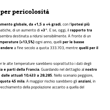
 per pericolosità
ldamento globale, da +1,5 a +4 gradi
, con l’
ipotesi più
imatiche, di un aumento di
+3°
. E se, oggi, il
rapporto tra
e sembra destinata a ridursi sensibilmente. A fronte di un
emperature (+13,5%)
ogni anno, quelli
per le basse
cendere
a fine secolo a quota 333.703, mentre
quelli per il
r le alte temperature sarebbero soprattutto i dati degli
ia e parti della Francia
. Guardando nel dettaglio al
nostro
o
dalle attuali 10.433 a 28.285
. Nello scenario peggiore,
 quota 45 mila
. A maggior rischio sarebbero gli
anziani
, in
nvecchiamento della popolazione accanto a quella del