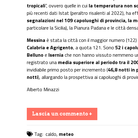
tropicali
”, ovvero quelle in cui
la temperatura non sc
più recenti dati Istat (peraltro risalenti al 2022), ha
segnalazioni nel 109 capoluoghi di provincia, la me
particolare la Sicilia), la Pianura Padana e le città
Messina
è stata la città con il maggior numero (122)
Calabria e Agrigento
, a quota 121. Sono
52 i capo
Belluno
e
Isernia
che non hanno vissuto nemmeno una 
registrato una
media superiore al periodo tra il 200
invidiabile primo posto per incremento (
46,8 notti in 
notti
), allargando la prospettiva ai capoluoghi di provi
Alberto Minazzi
Lascia un commento +
Tag:
caldo
,
meteo