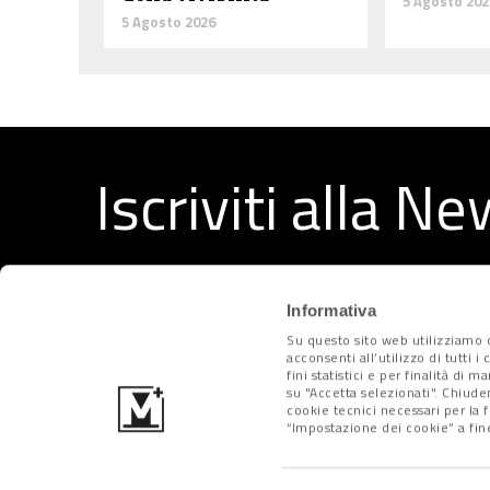
5 Agosto 202
5 Agosto 2026
Iscriviti alla N
Ricevi ogni settimana i migliori articoli selezionati dal
Informativa
Su questo sito web utilizziamo c
acconsenti all’utilizzo di tutti 
fini statistici e per finalità di 
su "Accetta selezionati". Chiude
cookie tecnici necessari per la 
“Impostazione dei cookie” a fine
Metropolitano