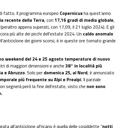
 di fatto. Il programma europeo
Copernicus
ha quest’anno
oria recente della Terra
, con
17,16 gradi di media globale
,
(peraltro appena superati, con 17,09, il 21 luglio 2024). E gli
ora più alte dei picchi dell’estate 2024. Un
caldo anomalo
l’anticiclone dei giorni scorsi, è in queste ore tornato grande
mo weekend del 24 e 25 agosto temperature di nuovo
ntri di maggiori dimensioni e anche
38° in località più
ia e Abruzzo
. Solo per
domenica 25, al Nord
, è annunciato
mporale più frequente su Alpi e Prealpi
. Il parziale
on segnerà però la fine dell’estate, visto che
non sono
e.
gata all’anticiclone africano è quella delle cosiddette “
notti