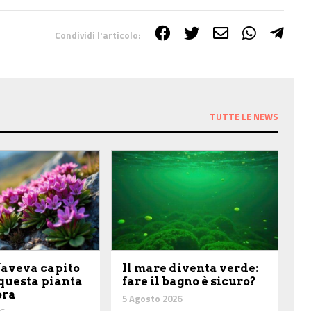
Condividi l'articolo:
TUTTE LE NEWS
’aveva capito
Il mare diventa verde:
 questa pianta
fare il bagno è sicuro?
ora
5 Agosto 2026