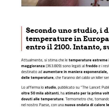
Share on Facebook
Share on Twitter
Share on E-Mail
Share on WhatsApp
Share on Telegram
Secondo uno studio, i d
temperature in Europa 
entro il 2100. Intanto, s
Attualmente, si stima che le
temperature estreme
maggioranza
(363.809) sono legati al
freddo
e i res
destinato ad
aumentare in maniera esponenziale, d
delle temperature
, che faranno del caldo un killer se
Lo afferma lo
studio
, pubblicato su “The Lancet Publi
oltre 50 mila abitanti
, ha
stimato per la prima vol
dovuti alle temperature
. Termometro che, tornando 
nel nostro Paese, con una
nuova ondata di calore le