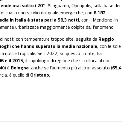
ende mai sotto i 20°
. Al riguardo, Openpolis, sulla base dei
 effettuato uno studio dal quale emerge che, con
6.182
dia in Italia è stata pari a 58,3 notti
, con il Meridione (in
 densamente urbanizzate maggiormente colpite dal fenomeno.
 di notti con temperature troppo alte, seguita da
Reggio
luoghi che hanno superato la media nazionale
, con le sole
notte tropicale. Se il 2022, su questo fronte, ha
6 e il 2015
, il capoluogo di regione che si colloca al non
più
) è
Bologna
, anche se l’aumento più alto in assoluto (
65,4
ncia, è quello di
Oristano
.