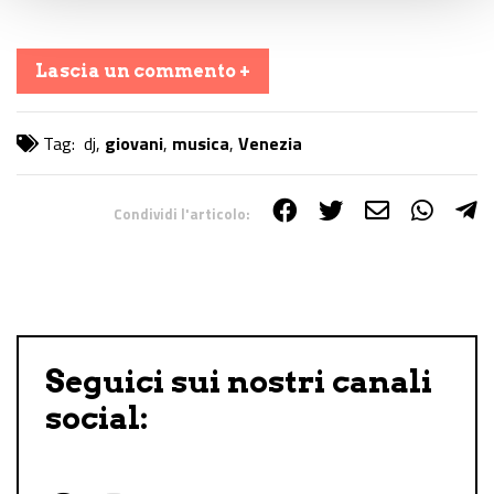
Lascia un commento +
Tag:
dj
,
giovani
,
musica
,
Venezia
Condividi l'articolo:
Share on Facebook
Share on Twitter
Share on E-Mail
Share on WhatsApp
Share on Telegram
Seguici sui nostri canali
social: