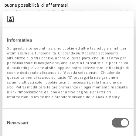
buone possibilità di affermarsi.
Qual è la cosa che ti dà più soddisfazione quando sei alla
consolle?
L’emozione più grande la ricevo sicuramente
quando la pista è carica e vedo che ognuno si sta divertendo.
È molto appagante riuscire a far divertire le persone, e il
Informativa
senso del DJ stesso è legato a questo: capire cosa vuole il
pubblico che si ha davanti per poterglielo dare e farlo, in un
Su questo sito web utilizziamo cookie ed altre tecnologie simili per
ottimizzarne le funzionalità. Cliccando su “Accetta”, acconsenti
certo senso, distaccare dalla realtà quotidiana.
all’utilizzo di tutti i cookie, anche di terze parti, che utilizziamo per
E come giudichi l’offerta musicale, se di offerta si può
personalizzare la navigazione, analizzare a fini statistici e per finalità
di marketing le visite al sito; oppure potrai selezionare le tipologie di
parlare, di Venezia e del suo entroterra?
La situazione
cookie desiderate cliccando su "Accetta selezionati". Chiudendo
musicale a Venezia, ma soprattutto del suo entroterra, per
questo banner cliccando sul tasto “X” prosegui la navigazione e
saranno attivati solo i cookie tecnici necessari per la fruizione del
quanto mi riguarda è una delle più belle della zona. Siamo in
sito. Potrai modificare le tue preferenze in ogni momento mediante
una zona in cui si riesce a vivere una realtà più “underground”,
il link “Impostazione dei cookie” a fine pagina. Per ulteriori
informazioni ti invitiamo a prendere visione della
Cookie Policy
.
che sia una serata Altavoz dalle sonorità tech house e simili,
o che sia una serata Electro in stile belli dentro o wawa club.
Cosa significa per te “fare musica”?
Il fare musica per me
Selezione
è comporre, è prendere in mano il basso elettrico e creare un
Necessari
del
groove, o è accendere attaccare un synt e cominciare a buttar
consenso