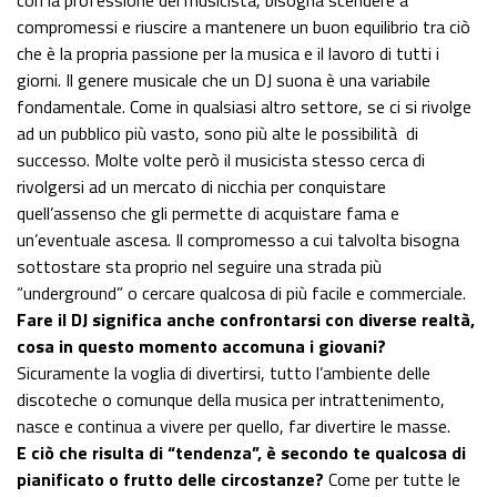
con la professione del musicista, bisogna scendere a
compromessi e riuscire a mantenere un buon equilibrio tra ciò
che è la propria passione per la musica e il lavoro di tutti i
giorni. Il genere musicale che un DJ suona è una variabile
fondamentale. Come in qualsiasi altro settore, se ci si rivolge
ad un pubblico più vasto, sono più alte le possibilità di
successo. Molte volte però il musicista stesso cerca di
rivolgersi ad un mercato di nicchia per conquistare
quell’assenso che gli permette di acquistare fama e
un’eventuale ascesa. Il compromesso a cui talvolta bisogna
sottostare sta proprio nel seguire una strada più
“underground” o cercare qualcosa di più facile e commerciale.
Fare il DJ significa anche confrontarsi con diverse realtà,
cosa in questo momento accomuna i giovani?
Sicuramente la voglia di divertirsi, tutto l’ambiente delle
discoteche o comunque della musica per intrattenimento,
nasce e continua a vivere per quello, far divertire le masse.
E ciò che risulta di “tendenza”, è secondo te qualcosa di
pianificato o frutto delle circostanze?
Come per tutte le