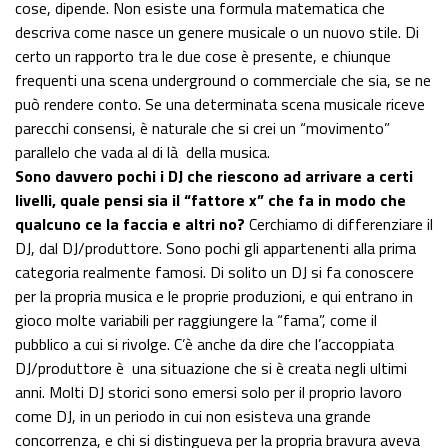
cose, dipende. Non esiste una formula matematica che
descriva come nasce un genere musicale o un nuovo stile. Di
certo un rapporto tra le due cose è presente, e chiunque
frequenti una scena underground o commerciale che sia, se ne
può rendere conto. Se una determinata scena musicale riceve
parecchi consensi, è naturale che si crei un “movimento”
parallelo che vada al di là della musica.
Sono davvero pochi i DJ che riescono ad arrivare a certi
livelli, quale pensi sia il “fattore x” che fa in modo che
qualcuno ce la faccia e altri no?
Cerchiamo di differenziare il
DJ, dal DJ/produttore. Sono pochi gli appartenenti alla prima
categoria realmente famosi. Di solito un DJ si fa conoscere
per la propria musica e le proprie produzioni, e qui entrano in
gioco molte variabili per raggiungere la “fama”, come il
pubblico a cui si rivolge. C’è anche da dire che l’accoppiata
DJ/produttore è una situazione che si è creata negli ultimi
anni. Molti DJ storici sono emersi solo per il proprio lavoro
come DJ, in un periodo in cui non esisteva una grande
concorrenza, e chi si distingueva per la propria bravura aveva