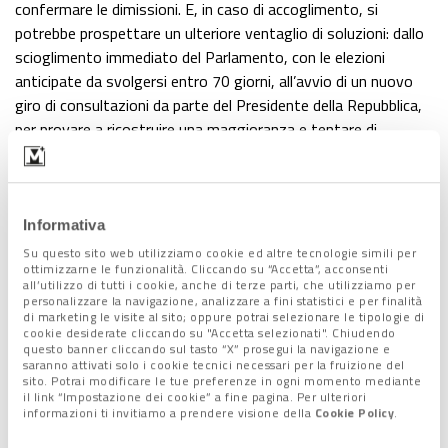
confermare le dimissioni. E, in caso di accoglimento, si
potrebbe prospettare un ulteriore ventaglio di soluzioni: dallo
scioglimento immediato del Parlamento, con le elezioni
anticipate da svolgersi entro 70 giorni, all’avvio di un nuovo
giro di consultazioni da parte del Presidente della Repubblica,
per provare a ricostruire una maggioranza e tentare di
formare un nuovo Governo.
Informativa
Lascia un commento +
Su questo sito web utilizziamo cookie ed altre tecnologie simili per
ottimizzarne le funzionalità. Cliccando su “Accetta”, acconsenti
all’utilizzo di tutti i cookie, anche di terze parti, che utilizziamo per
Tag:
Draghi
,
Governo
personalizzare la navigazione, analizzare a fini statistici e per finalità
di marketing le visite al sito; oppure potrai selezionare le tipologie di
cookie desiderate cliccando su "Accetta selezionati". Chiudendo
questo banner cliccando sul tasto “X” prosegui la navigazione e
Condividi l'articolo:
saranno attivati solo i cookie tecnici necessari per la fruizione del
sito. Potrai modificare le tue preferenze in ogni momento mediante
Share on Facebook
Share on Twitter
Share on E-Mail
Share on WhatsApp
Share on Telegram
il link “Impostazione dei cookie” a fine pagina. Per ulteriori
informazioni ti invitiamo a prendere visione della
Cookie Policy
.