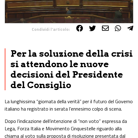
Condividi l'articolo:
Share on Facebook
Share on Twitter
Share on E-Mail
Share on WhatsApp
Share on Telegram
Per la soluzione della crisi
si attendono le nuove
decisioni del Presidente
del Consiglio
La lunghissima “giornata della verità” per il futuro del Governo
italiano ha registrato in serata l’ennesimo colpo di scena.
Dopo l’indicazione dell’intenzione di “non voto” espressa da
Lega, Forza Italia e Movimento Cinquestelle riguardo alla
chiama al voto sulla proposta di risoluzione presentata dal