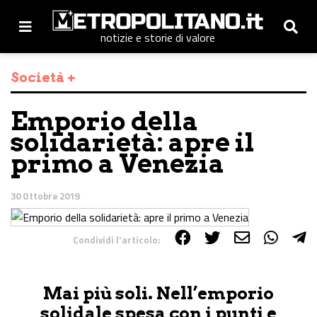
notizie e storie di valore
Società +
Emporio della
solidarietà: apre il
primo a Venezia
30 Ottobre 2019
Condividi l'articolo:
Share on Facebook
Share on Twitter
Share on E-Mail
Share on WhatsApp
Share on Telegram
Mai più soli. Nell’emporio
solidale spesa con i punti e