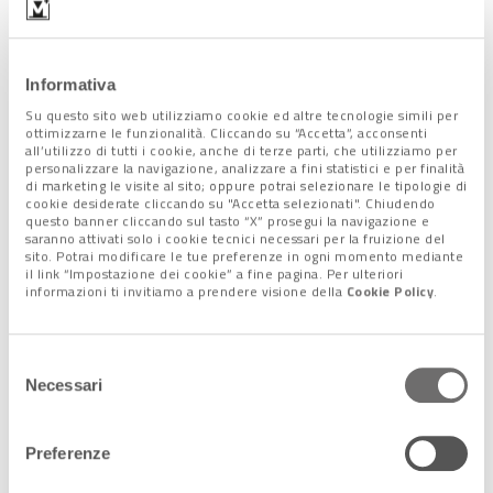
cura di altre famiglie
nella lotta contro la nuova
povertà,
purtroppo sempre più diffusa, ma spesso anche
nascosta per vergogna.
Informativa
Su questo sito web utilizziamo cookie ed altre tecnologie simili per
ottimizzarne le funzionalità. Cliccando su “Accetta”, acconsenti
all’utilizzo di tutti i cookie, anche di terze parti, che utilizziamo per
personalizzare la navigazione, analizzare a fini statistici e per finalità
di marketing le visite al sito; oppure potrai selezionare le tipologie di
cookie desiderate cliccando su "Accetta selezionati". Chiudendo
questo banner cliccando sul tasto “X” prosegui la navigazione e
saranno attivati solo i cookie tecnici necessari per la fruizione del
sito. Potrai modificare le tue preferenze in ogni momento mediante
il link “Impostazione dei cookie” a fine pagina. Per ulteriori
informazioni ti invitiamo a prendere visione della
Cookie Policy
.
Selezione
Necessari
del
consenso
Preferenze
Percorsi trasparenti e certificati