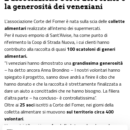
la generosità dei veneziani
L’associazione Corte del Forner è nata sulla scia delle
collette
alimentari
realizzate all’interno dei supermercati.
Per il nuovo emporio di Sant’Alvise, ha come punto di
riferimento la Coop di Strada Nuova, i cui clienti hanno
contribuito alla raccolta di quasi
100 scatoloni di generi
alimentari.
“I veneziani hanno dimostrato una
grandissima generosità
– ha detto ancora Anna Brondino – I nostri volontari hanno
spiegato il progetto, sanno dove andrà a finire il cibo che
hanno donato e che la raccolta è strettamente finalizzata a
dare un aiuto a concittadini che ne hanno bisogno. La filiera
d’altra parte – ha concluso- è controllatissima”.
Oltre ai
25 soci
iscritti a Corte del Forner, nei giorni della
colletta alimentare si muovono
sul territorio circa 400
volontari
.
Hanno dai 10 anni in su:
famiglie intere che si prendono