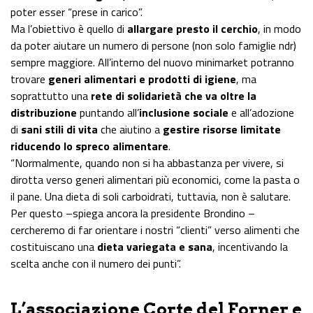
poter esser “prese in carico”.
Ma l’obiettivo è quello di
allargare presto il cerchio
, in modo
da poter aiutare un numero di persone (non solo famiglie ndr)
sempre maggiore. All’interno del nuovo minimarket potranno
trovare
generi alimentari e prodotti di igiene
, ma
soprattutto una
rete di solidarietà che va oltre la
distribuzione
puntando all’
inclusione sociale
e all’adozione
di
sani stili di vita
che aiutino a
gestire risorse limitate
riducendo lo spreco alimentare
.
“Normalmente, quando non si ha abbastanza per vivere, si
dirotta verso generi alimentari più economici, come la pasta o
il pane. Una dieta di soli carboidrati, tuttavia, non è salutare.
Per questo –spiega ancora la presidente Brondino –
cercheremo di far orientare i nostri “clienti” verso alimenti che
costituiscano una
dieta variegata e sana
, incentivando la
scelta anche con il numero dei punti”.
L’associazione Corte del Forner e